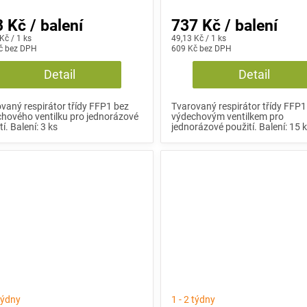
 Kč / balení
737 Kč / balení
Měrná
Kč / 1 ks
49,13 Kč / 1 ks
č bez DPH
cena:
609 Kč bez DPH
Detail
Detail
vaný respirátor třídy FFP1 bez
Tvarovaný respirátor třídy FFP1
hového ventilku pro jednorázové
výdechovým ventilkem pro
í. Balení: 3 ks
jednorázové použití. Balení: 15 
 týdny
1 - 2 týdny