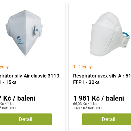
 týdny
1 - 2 týdny
irátor silv-Air classic 3110
Respirátor uvex silv-Air 5
 - 15ks
FFP1 - 30ks
 Kč / balení
1 981 Kč / balení
Měrná
Kč / 1 ks
66,03 Kč / 1 ks
č bez DPH
cena:
1 637 Kč bez DPH
Detail
Detail