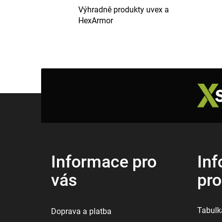
Výhradně produkty uvex a
HexArmor
Z
á
p
a
t
í
Informace pro
Inf
vás
pr
Tabulka
Doprava a platba