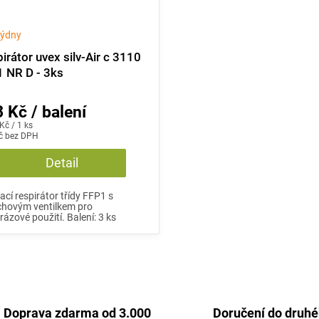
 týdny
irátor uvex silv-Air c 3110
 NR D - 3ks
 Kč / balení
Kč / 1 ks
č bez DPH
Detail
ací respirátor třídy FFP1 s
chovým ventilkem pro
rázové použití. Balení: 3 ks
O
v
l
Doprava zdarma od 3.000
Doručení do druh