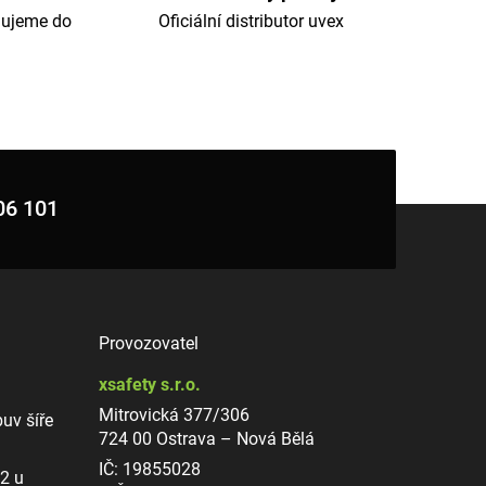
dujeme do
Oficiální distributor uvex
06 101
Provozovatel
xsafety s.r.o.
Mitrovická 377/306
uv šíře
724 00 Ostrava – Nová Bělá
IČ: 19855028
12 u