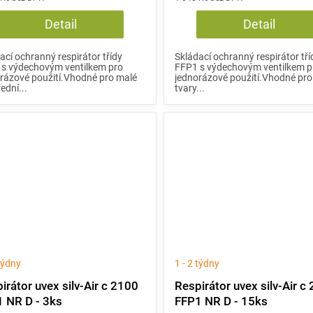
Detail
Detail
ací ochranný respirátor třídy
Skládací ochranný respirátor tří
s výdechovým ventilkem pro
FFP1 s výdechovým ventilkem p
rázové použití.Vhodné pro malé
jednorázové použití.Vhodné pro 
ední...
tvary...
 týdny
1 - 2 týdny
irátor uvex silv-Air c 2100
Respirátor uvex silv-Air c
 NR D - 3ks
FFP1 NR D - 15ks