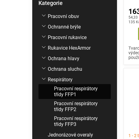
Kategorie
kategorie
163
Pracovní obuv
Měrná
54,33 
cena:
135 K
Ochranné brýle
Pracovní rukavice
Rukavice HexArmor
Tvaro
výdec
použit
Ochrana hlavy
Ochrana sluchu
Respirátory
Pracovní respirátory
třídy FFP1
Pracovní respirátory
třídy FFP2
Pracovní respirátory
třídy FFP3
Jednorázové overaly
1 - 2