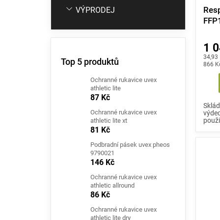
Resp
VÝPRODEJ
FFP1
1 0
Měrná
34,93 
Top 5 produktů
cena:
866 K
Ochranné rukavice uvex
athletic lite
87 Kč
Sklád
Ochranné rukavice uvex
výdec
použi
athletic lite xt
81 Kč
Podbradní pásek uvex pheos
9790021
146 Kč
Ochranné rukavice uvex
athletic allround
86 Kč
Ochranné rukavice uvex
athletic lite dry