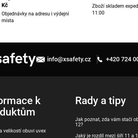
Kč
á
Zboží skladem expe
11:00
Objednávky na adresu i výdejní
d
místa
a
c
í
info
@
xsafety.cz
+420 724 0
p
r
v
k
ormace k
Rady a tipy
y
oduktům
v
Jak poznat, zda vám stačí ob
12?
ý
 velikostí obuvi uvex
Jaký je rozdíl mezi šíří 11 a 