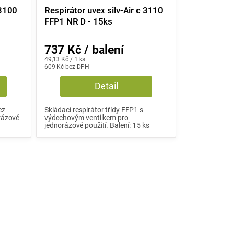
 3100
Respirátor uvex silv-Air c 3110
FFP1 NR D - 15ks
737 Kč / balení
Měrná
49,13 Kč / 1 ks
cena:
609 Kč bez DPH
Detail
ez
Skládací respirátor třídy FFP1 s
rázové
výdechovým ventilkem pro
jednorázové použití. Balení: 15 ks