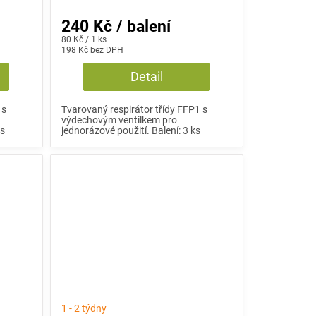
240 Kč / balení
Měrná
80 Kč / 1 ks
cena:
198 Kč bez DPH
Detail
 s
Tvarovaný respirátor třídy FFP1 s
výdechovým ventilkem pro
ks
jednorázové použití. Balení: 3 ks
1 - 2 týdny