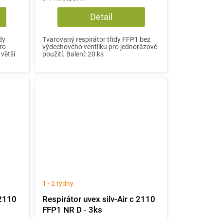
Detail
dy
Tvarovaný respirátor třídy FFP1 bez
ro
výdechového ventilku pro jednorázové
větší
použití. Balení: 20 ks
1 - 2 týdny
 2110
Respirátor uvex silv-Air c 2110
FFP1 NR D - 3ks