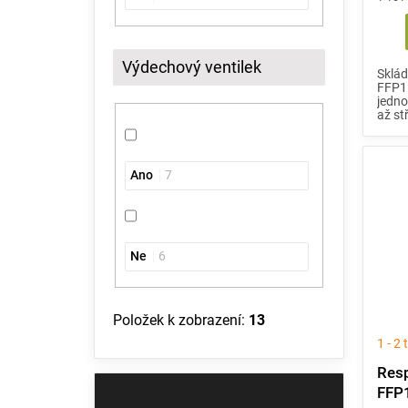
Výdechový ventilek
Sklád
FFP1 
jedno
až stř
Ano
7
Ne
6
Položek k zobrazení:
13
1 - 2
Resp
FFP1
Přeskočit