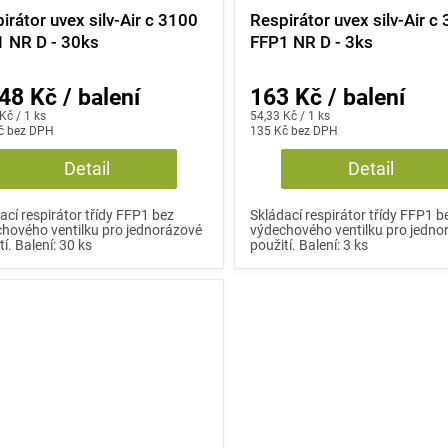
irátor uvex silv-Air c 3100
Respirátor uvex silv-Air c
 NR D - 30ks
FFP1 NR D - 3ks
48 Kč / balení
163 Kč / balení
Měrná
Kč / 1 ks
54,33 Kč / 1 ks
č bez DPH
cena:
135 Kč bez DPH
Detail
Detail
ací respirátor třídy FFP1 bez
Skládací respirátor třídy FFP1 b
hového ventilku pro jednorázové
výdechového ventilku pro jedno
tí. Balení: 30 ks
použití. Balení: 3 ks