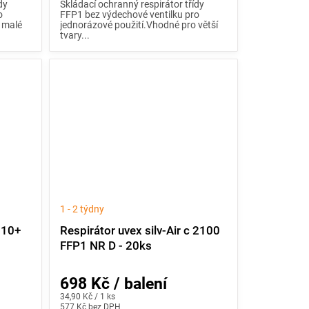
dy
Skládací ochranný respirátor třídy
o
FFP1 bez výdechové ventilku pro
 malé
jednorázové použití.Vhodné pro větší
tvary...
1 - 2 týdny
110+
Respirátor uvex silv-Air c 2100
FFP1 NR D - 20ks
698 Kč / balení
Měrná
34,90 Kč / 1 ks
cena:
577 Kč bez DPH