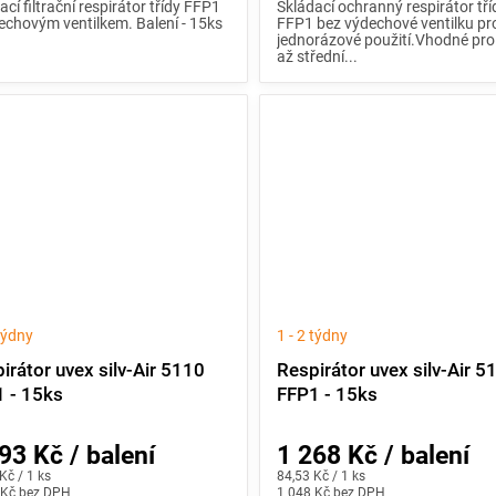
ací filtrační respirátor třídy FFP1
Skládací ochranný respirátor tří
echovým ventilkem. Balení - 15ks
FFP1 bez výdechové ventilku pr
jednorázové použití.Vhodné pro
až střední...
 týdny
1 - 2 týdny
irátor uvex silv-Air 5110
Respirátor uvex silv-Air 5
 - 15ks
FFP1 - 15ks
93 Kč / balení
1 268 Kč / balení
Měrná
Kč / 1 ks
84,53 Kč / 1 ks
 Kč bez DPH
cena:
1 048 Kč bez DPH