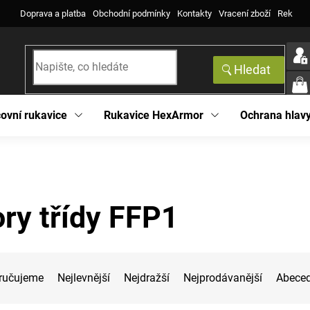
Doprava a platba
Obchodní podmínky
Kontakty
Vracení zboží
Reklama
Hledat
NÁK
KOŠ
ovní rukavice
Rukavice HexArmor
Ochrana hlav
ory třídy FFP1
ručujeme
Nejlevnější
Nejdražší
Nejprodávanější
Abece