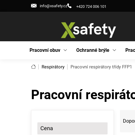
Přejít
info@xsafety.cz
+420 724 006 101
na
obsah
Pracovní obuv
Ochranné brýle
Prac
Domů
Respirátory
Pracovní respirátory třídy FFP1
Pracovní respirát
P
Ř
o
a
Dopo
s
z
Cena
t
e