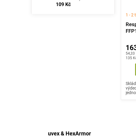
109 Kč
1 - 2
Resp
FFP1
163
Měrná
54,33 
cena:
135 K
Sklád
výde
jedno
uvex & HexArmor