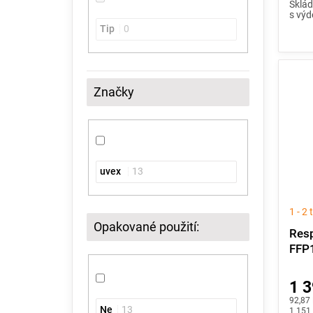
Sklád
s výd
Tip
0
Značky
uvex
13
1 - 2
Opakované použití:
Resp
FFP1
1 3
Měrná
92,87 
Ne
13
cena:
1 151