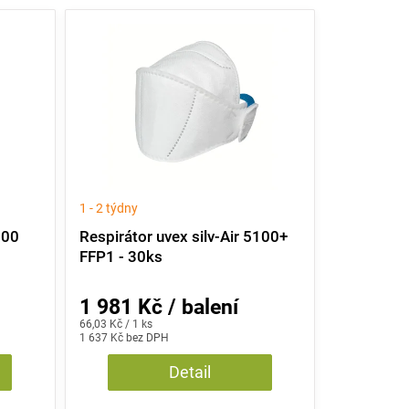
1 - 2 týdny
100
Respirátor uvex silv-Air 5100+
FFP1 - 30ks
1 981 Kč / balení
Měrná
66,03 Kč / 1 ks
cena:
1 637 Kč bez DPH
Detail