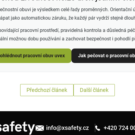
ečnostní obuvi je výsledkem celé řady proměnných. Orientační 
ápat jako automatickou záruku, že každý pár vydrží stejně dlou
vídající pracovní prostředí, pravidelná kontrola a důsledná péč
lní možnou dobu používání a zachovat bezpečnost i pohodlí při
ohlédnout pracovní obuv uvex
Jak pečovat o pracovní o
Předchozí článek
Další článek
info
@
xsafety.cz
+420 724 0