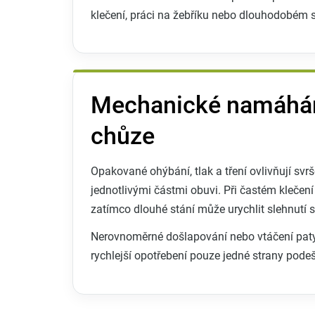
klečení, práci na žebříku nebo dlouhodobém s
Mechanické namáhán
chůze
Opakované ohýbání, tlak a tření ovlivňují svr
jednotlivými částmi obuvi. Při častém klečení
zatímco dlouhé stání může urychlit slehnutí s
Nerovnoměrné došlapování nebo vtáčení pat
rychlejší opotřebení pouze jedné strany pode