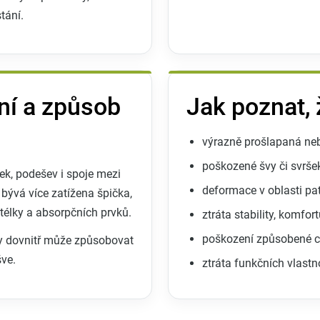
tání.
í a způsob
Jak poznat,
výrazně prošlapaná ne
poškozené švy či svršek
šek, podešev i spoje mezi
deformace v oblasti pa
 bývá více zatížena špička,
télky a absorpčních prvků.
ztráta stability, komfor
poškození způsobené ch
y dovnitř může způsobovat
šve.
ztráta funkčních vlastn