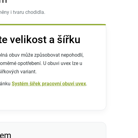
ny i tvaru chodidla.
 velikost a šířku
volná obuv může způsobovat nepohodlí,
oměrné opotřebení. U obuvi uvex lze u
šířkových variant.
článku
Systém šířek pracovní obuvi uvex
.
slem