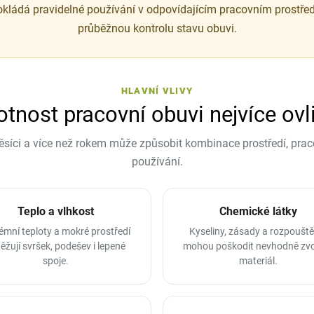
kládá pravidelné používání v odpovídajícím pracovním prostřed
průběžnou kontrolu stavu obuvi.
HLAVNÍ VLIVY
otnost pracovní obuvi nejvíce ovl
ěsíci a více než rokem může způsobit kombinace prostředí, prac
používání.
Teplo a vlhkost
Chemické látky
émní teploty a mokré prostředí
Kyseliny, zásady a rozpouště
ěžují svršek, podešev i lepené
mohou poškodit nevhodně zv
spoje.
materiál.