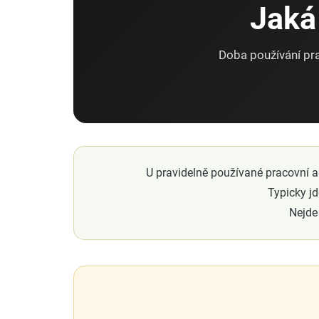
Jaká
Doba používání pra
U pravidelně používané pracovní a
Typicky j
Nejde