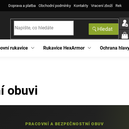
Doprava a platba
Obchodní podmínky
Kontakty
Vracení zboží
Reklama
Hledat
NÁK
KOŠ
ovní rukavice
Rukavice HexArmor
Ochrana hlav
í obuvi
PRACOVNÍ A BEZPEČNOSTNÍ OBUV