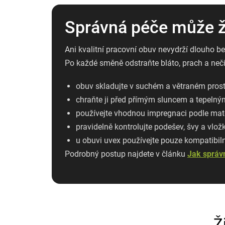
Správná péče může ži
Ani kvalitní pracovní obuv nevydrží dlouho be
Po každé směně odstraňte bláto, prach a neči
obuv skladujte v suchém a větraném prost
chraňte ji před přímým sluncem a tepelným
používejte vhodnou impregnaci podle mate
pravidelně kontrolujte podešev, švy a vložk
u obuvi uvex používejte pouze kompatibilní
Podrobný postup najdete v článku
Jak správ
Ž