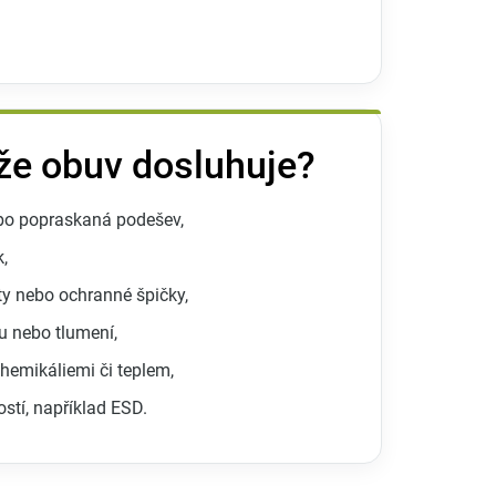
 že obuv dosluhuje?
bo popraskaná podešev,
,
ty nebo ochranné špičky,
tu nebo tlumení,
emikáliemi či teplem,
ostí, například ESD.