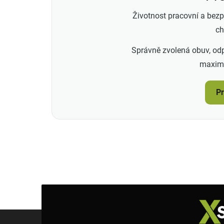
Životnost pracovní a bezp
ch
Správně zvolená obuv, odpo
maximá
Pr
Z