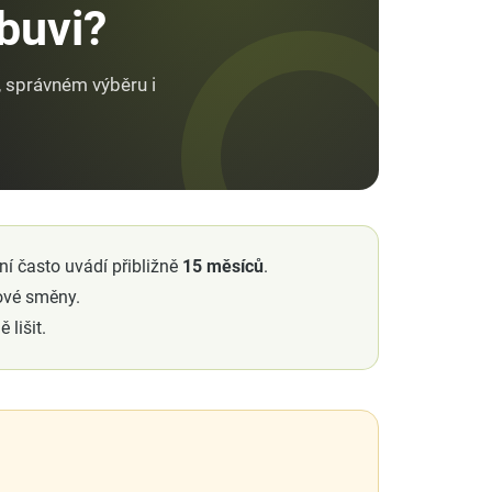
buvi?
, správném výběru i
í často uvádí přibližně
15 měsíců
.
ové směny.
lišit.