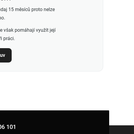
údaj 15 měsíců proto nelze
ho.
e však pomáhají využít její
 práci.
buv
06 101