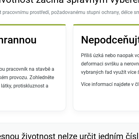
 pracovnímu prostředí, požadovanému stupni ochrany, délce smě
chrannou
Nepodceňujte
Příliš úzká nebo naopak 
deformaci svršku a nerovn
nou pracovník na stavbě a
vybraných řad využít více 
lhkém provozu. Zohledněte
Více informací najdete v 
látky, protiskluznost a
snou životnost nelze určit jedním čí