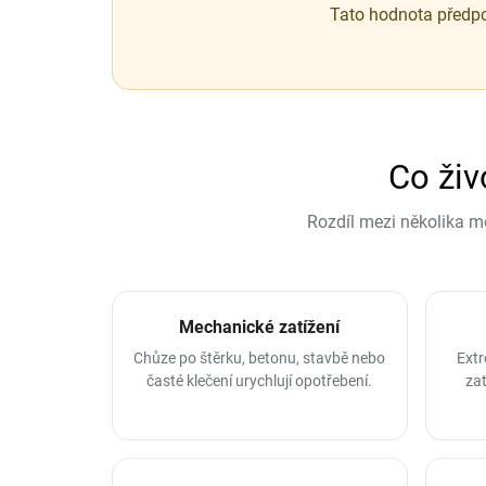
Tato hodnota předpo
Co živ
Rozdíl mezi několika m
Mechanické zatížení
Chůze po štěrku, betonu, stavbě nebo
Extr
časté klečení urychlují opotřebení.
zat