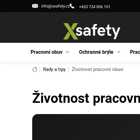
Přejít
info@xsafety.cz
+420 724 006 101
na
obsah
Pracovní obuv
Ochranné brýle
Prac
Domů
Rady a tipy
Životnost pracovní obuvi
Životnost pracovn