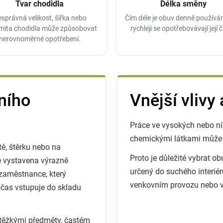
Tvar chodidla
Délka směny
správná velikost, šířka nebo
Čím déle je obuv denně používán
mita chodidla může způsobovat
rychleji se opotřebovávají její č
nerovnoměrné opotřebení.
ního
Vnější vlivy
Práce ve vysokých nebo níz
chemickými látkami může ž
ě, štěrku nebo na
Proto je důležité vybrat o
e vystavena výrazně
určený do suchého interié
aměstnance, který
venkovním provozu nebo v
bčas vstupuje do skladu
s těžkými předměty, častém