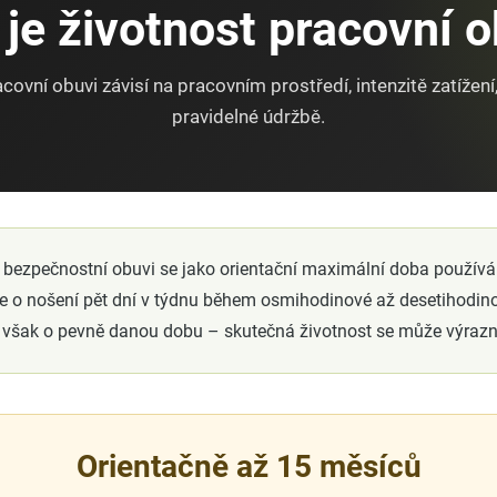
 je životnost pracovní o
covní obuvi závisí na pracovním prostředí, intenzitě zatížení
pravidelné údržbě.
 bezpečnostní obuvi se jako orientační maximální doba používán
de o nošení pět dní v týdnu během osmihodinové až desetihodin
 však o pevně danou dobu – skutečná životnost se může výrazně 
Orientačně až 15 měsíců