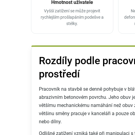
Hmotnost uživatele
Vyšší zatížení se může projevit
Ne
rychlejším prošlapáním podešve a
defor
stélky.
Rozdíly podle pracov
prostředí
Pracovník na stavbě se denně pohybuje v blát
abrazivním betonovém povrchu. Jeho obuv j
většímu mechanickému namáhání než obuv z
většinu směny pracuje v kanceláři a pouze o
nebo dílny.
Odlišné zatížení vzniká také při manipulaci 