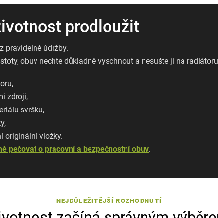
votnost prodloužit
z pravidelné údržby.
stoty, obuv nechte důkladně vyschnout a nesušte ji na radiátoru 
oru,
i zdroji,
riálu svršku,
y,
 originální vložky.
ně pečovat o pracovní a bezpečnostní obuv
.
NEJDŮLEŽITĚJŠÍ ROZHODNUTÍ
ivotnost začíná správným výběr