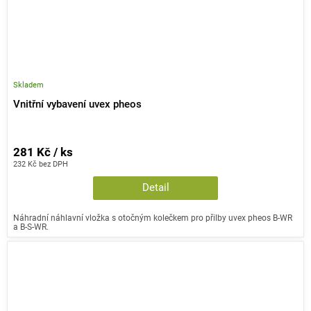
Skladem
Vnitřní vybavení uvex pheos
281 Kč / ks
232 Kč bez DPH
Detail
Náhradní náhlavní vložka s otočným kolečkem pro přilby uvex pheos B-WR
a B-S-WR.