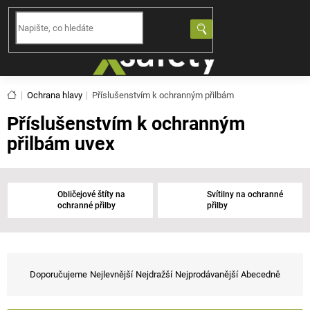
Přejít
na
NÁKUPNÍ
obsah
KOŠÍK
Domů
Ochrana hlavy
Příslušenstvím k ochranným přilbám
Příslušenstvím k ochranným
přilbám uvex
Obličejové štíty na
Svítilny na ochranné
ochranné přilby
přilby
Ř
a
Doporučujeme
Nejlevnější
Nejdražší
Nejprodávanější
Abecedně
z
e