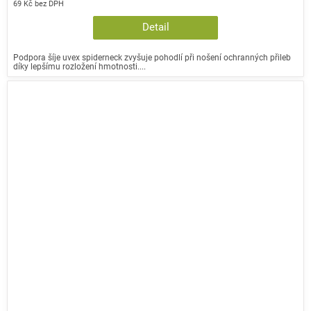
69 Kč bez DPH
Detail
Podpora šíje uvex spiderneck zvyšuje pohodlí při nošení ochranných přileb
díky lepšímu rozložení hmotnosti....