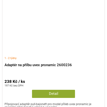
1 - 2 týdny
Adaptér na přilbu uvex pronamic 2600236
238 Kč / ks
197 Kč bez DPH
Detail
Připojovací adaptér pull-bajonett pro model přileb uvex pronamic je