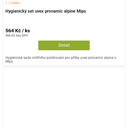
1 - 2 týdny
Hygienický set uvex pronamic alpine Mips
564 Kč / ks
466 Kč bez DPH
Detail
Hygienická sada vnitřního polstrování pro přilby uvex pronamic alpine s
Mips