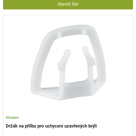
n
Otevřít filtr
í
V
p
ý
r
p
o
i
d
s
u
p
k
r
t
o
ů
d
u
k
t
ů
Skladem
Držák na přilbu pro uchycení uzavřených brýlí