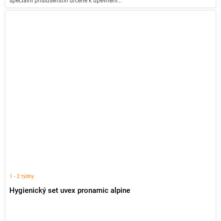
speciální příslušenství určené k upevnění...
1 - 2 týdny
Hygienický set uvex pronamic alpine