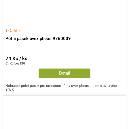
1 - 2 týdny
Potní pásek uvex pheos 9760009
74 Kč / ks
61 Kč bez DPH
Detail
Náhradní potní pásek pro ochranné přilby uvex pheos alpine a uvex pheos
E-WR.