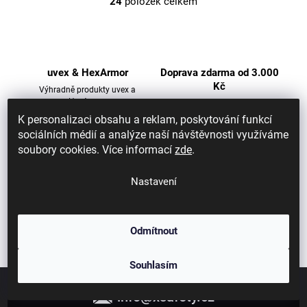
24
položek celkem
O
v
l
á
d
uvex & HexArmor
Doprava zdarma od 3.000
a
Kč
Výhradně produkty uvex a
c
HexArmor
Objednávky na adresu i výdejní
místa
í
K personalizaci obsahu a reklam, poskytování funkcí
p
sociálních médií a analýze naší návštěvnosti využíváme
r
soubory cookies. Více informací
zde
.
v
Doručení do druhého dne
Certifikovaný prodejce
k
Zboží skladem expedujeme do
Oficiální distributor uvex
Nastavení
11:00
y
v
ý
Odmítnout
p
i
Souhlasím
Z
s
á
u
info
@
xsafety.cz
p