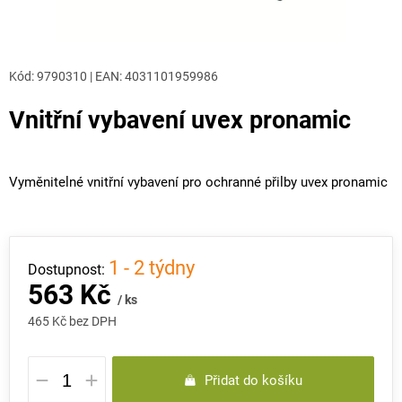
Kód:
9790310
|
EAN
:
4031101959986
Vnitřní vybavení uvex pronamic
Vyměnitelné vnitřní vybavení pro ochranné přilby uvex pronamic
1 - 2 týdny
563 Kč
/ ks
465 Kč bez DPH
Měrná
Přidat do košíku
cena: