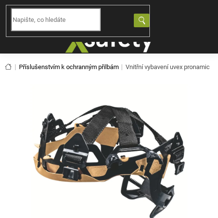
Přejít
na
NÁKUPNÍ
obsah
KOŠÍK
Domů
Příslušenstvím k ochranným přilbám
Vnitřní vybavení uvex pronamic