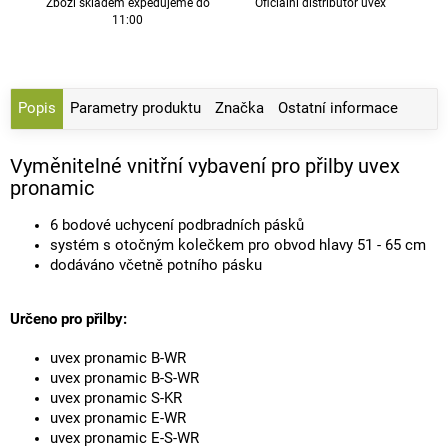
Zboží skladem expedujeme do
Oficiální distributor uvex
11:00
Popis
Parametry produktu
Značka
Ostatní informace
Vyměnitelné vnitřní vybavení pro přilby uvex
pronamic
6 bodové uchycení podbradních pásků
systém s otočným kolečkem pro obvod hlavy 51 - 65 cm
dodáváno včetně potního pásku
Určeno pro přilby:
uvex pronamic B-WR
uvex pronamic B-S-WR
uvex pronamic S-KR
uvex pronamic E-WR
uvex pronamic E-S-WR