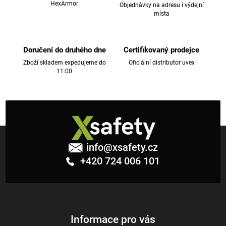
c
HexArmor
Objednávky na adresu i výdejní
místa
í
p
r
v
Doručení do druhého dne
Certifikovaný prodejce
k
Zboží skladem expedujeme do
Oficiální distributor uvex
11:00
y
v
ý
p
i
Z
s
á
u
info
@
xsafety.cz
p
+420 724 006 101
a
t
í
Informace pro vás