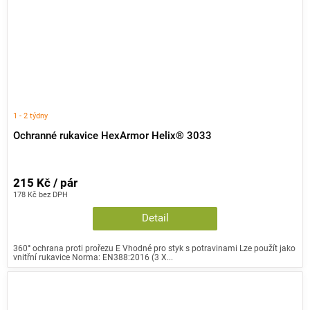
1 - 2 týdny
Ochranné rukavice HexArmor Helix® 3033
215 Kč / pár
178 Kč bez DPH
Detail
360° ochrana proti prořezu E Vhodné pro styk s potravinami Lze použít jako
vnitřní rukavice Norma: EN388:2016 (3 X...