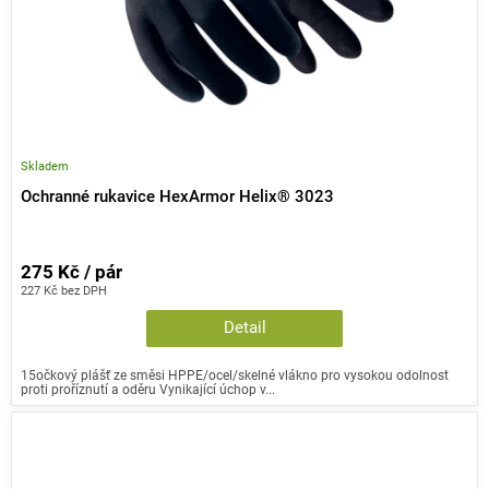
Skladem
Ochranné rukavice HexArmor Helix® 3023
275 Kč / pár
227 Kč bez DPH
Detail
15očkový plášť ze směsi HPPE/ocel/skelné vlákno pro vysokou odolnost
proti proříznutí a oděru Vynikající úchop v...