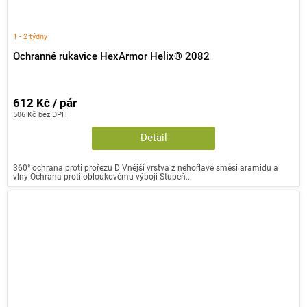
1 - 2 týdny
Ochranné rukavice HexArmor Helix® 2082
612 Kč / pár
506 Kč bez DPH
Detail
360° ochrana proti prořezu D Vnější vrstva z nehořlavé směsi aramidu a
vlny Ochrana proti obloukovému výboji Stupeň...