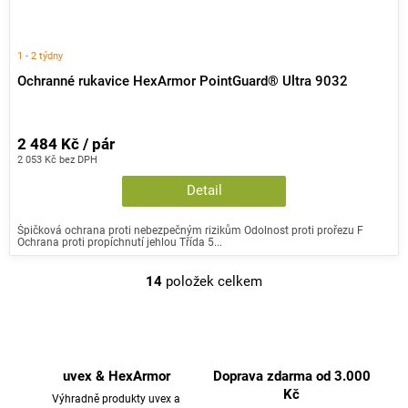
1 - 2 týdny
Ochranné rukavice HexArmor PointGuard® Ultra 9032
2 484 Kč / pár
2 053 Kč bez DPH
Detail
Špičková ochrana proti nebezpečným rizikům Odolnost proti prořezu F
Ochrana proti propíchnutí jehlou Třída 5...
14
položek celkem
O
v
l
á
d
uvex & HexArmor
Doprava zdarma od 3.000
a
Kč
Výhradně produkty uvex a