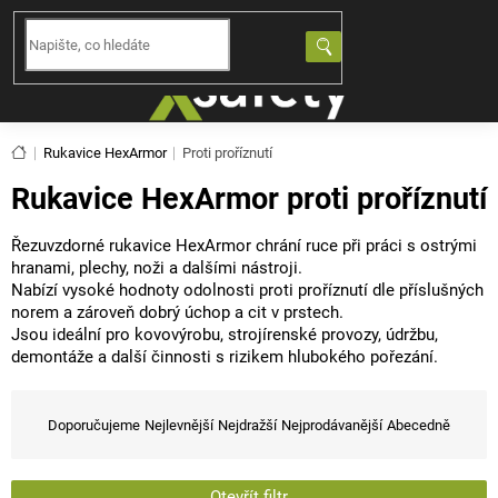
Přejít
na
NÁKUPNÍ
obsah
KOŠÍK
Domů
Rukavice HexArmor
Proti proříznutí
Rukavice HexArmor proti proříznutí
Řezuvzdorné rukavice HexArmor chrání ruce při práci s ostrými
hranami, plechy, noži a dalšími nástroji.
Nabízí vysoké hodnoty odolnosti proti proříznutí dle příslušných
norem a zároveň dobrý úchop a cit v prstech.
Jsou ideální pro kovovýrobu, strojírenské provozy, údržbu,
demontáže a další činnosti s rizikem hlubokého pořezání.
Ř
a
Doporučujeme
Nejlevnější
Nejdražší
Nejprodávanější
Abecedně
z
e
Otevřít filtr