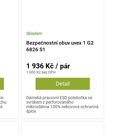
Skladem
1
Bezpečnostní obuv uvex 1 G2
6826 S1
1 936 Kč / pár
1 600 Kč bez DPH
Detail
ce:
Dámská pracovní ESD polobotka se
chu:
svrškem z perforovaného
né
mikrovlákna.100% nekovová ochranná
špice.