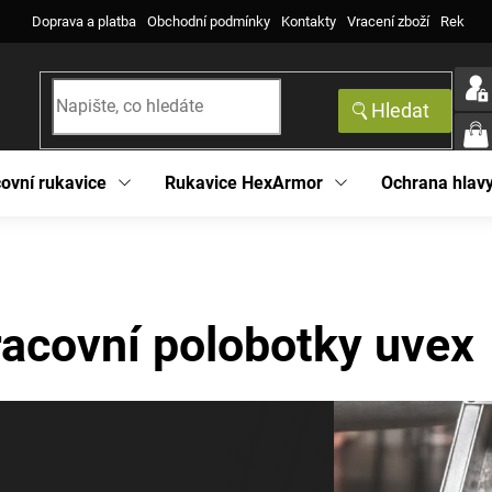
Doprava a platba
Obchodní podmínky
Kontakty
Vracení zboží
Reklama
Hledat
NÁK
KOŠ
ovní rukavice
Rukavice HexArmor
Ochrana hlav
racovní polobotky uvex