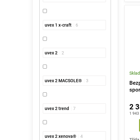
uvex 1 x-craft
6
uvex 2
2
Skla
uvex 2 MACSOLE®
3
Bezp
spor
SR
2 3
uvex 2 trend
7
1 943
uvex 2 xenova®
4
Třída