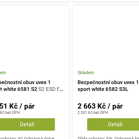
dem
Skladem
ečnostní obuv uvex 1
Bezpečnostní obuv uvex 
t white 6581 S2
S2 ESD FO
sport white 6582 S3L
51 Kč / pár
2 663 Kč / pár
 Kč bez DPH
2 201 Kč bez DPH
Detail
Detail
 ochrany: S2 Ochranná špice:
Třída ochrany: S3L Ochranná šp