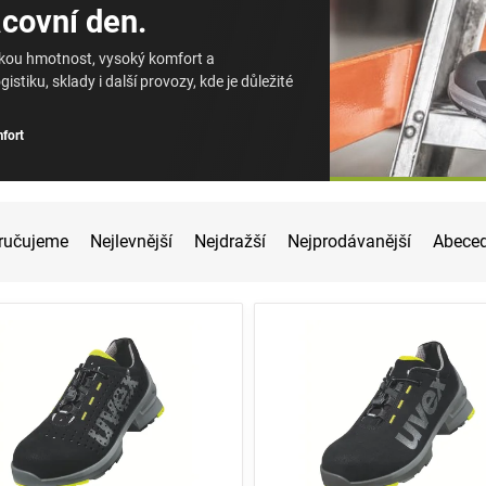
covní den.
zkou hmotnost, vysoký komfort a
istiku, sklady i další provozy, kde je důležité
fort
ručujeme
Nejlevnější
Nejdražší
Nejprodávanější
Abece