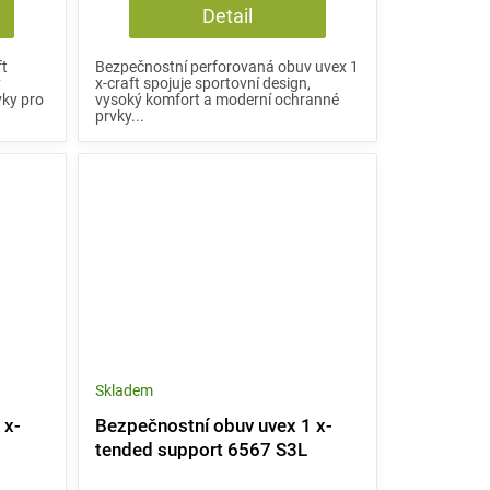
Detail
ft
Bezpečnostní perforovaná obuv uvex 1
ý
x-craft spojuje sportovní design,
vky pro
vysoký komfort a moderní ochranné
prvky...
Skladem
 x-
Bezpečnostní obuv uvex 1 x-
tended support 6567 S3L