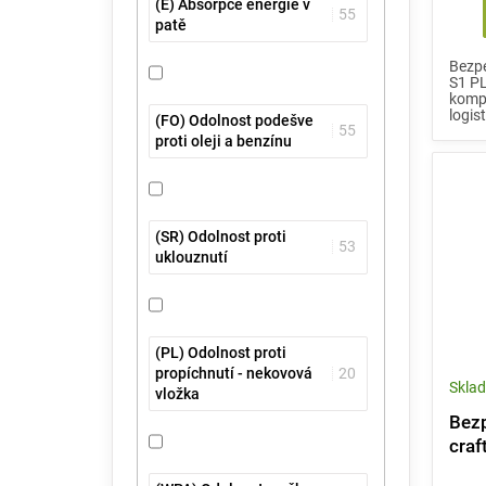
(E) Absorpce energie v
55
patě
Bezpe
S1 PL
kompl
logist
(FO) Odolnost podešve
55
proti oleji a benzínu
(SR) Odolnost proti
53
uklouznutí
(PL) Odolnost proti
propíchnutí - nekovová
20
Skla
vložka
Bezp
craf