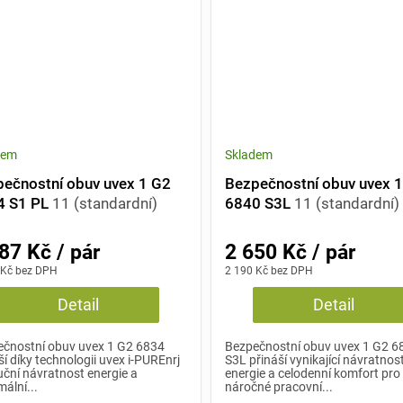
dem
Skladem
ečnostní obuv uvex 1 G2
Bezpečnostní obuv uvex 
4 S1 PL
11 (standardní)
6840 S3L
11 (standardní)
87 Kč / pár
2 650 Kč / pár
 Kč bez DPH
2 190 Kč bez DPH
Detail
Detail
čnostní obuv uvex 1 G2 6834
Bezpečnostní obuv uvex 1 G2 6
ší díky technologii uvex i-PUREnrj
S3L přináší vynikající návratnos
uční návratnost energie a
energie a celodenní komfort pro
ální...
náročné pracovní...