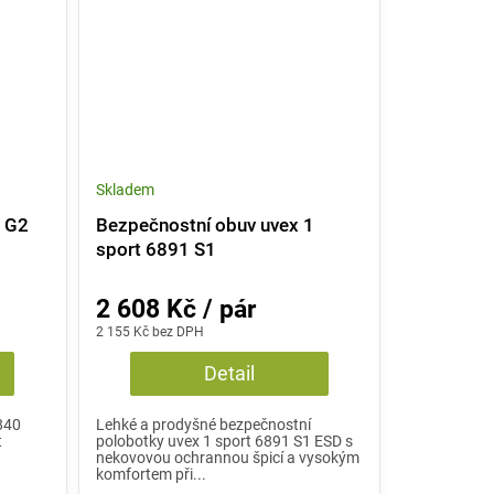
Skladem
1 G2
Bezpečnostní obuv uvex 1
sport 6891 S1
2 608 Kč / pár
2 155 Kč bez DPH
Detail
840
Lehké a prodyšné bezpečnostní
t
polobotky uvex 1 sport 6891 S1 ESD s
nekovovou ochrannou špicí a vysokým
komfortem při...