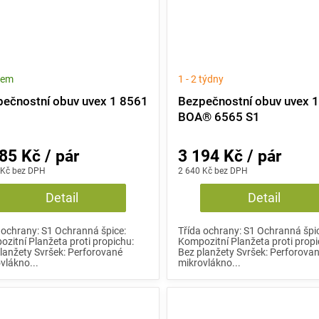
dem
1 - 2 týdny
ečnostní obuv uvex 1 8561
Bezpečnostní obuv uvex 
BOA® 6565 S1
85 Kč / pár
3 194 Kč / pár
 Kč bez DPH
2 640 Kč bez DPH
Detail
Detail
 ochrany: S1 Ochranná špice:
Třída ochrany: S1 Ochranná špi
zitní Planžeta proti propichu:
Kompozitní Planžeta proti propi
lanžety Svršek: Perforované
Bez planžety Svršek: Perforova
vlákno...
mikrovlákno...