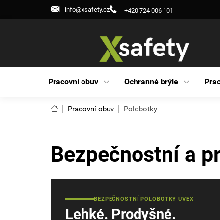
Přejít
info@xsafety.cz
+420 724 006 101
na
obsah
Pracovní obuv
Ochranné brýle
Prac
Domů
Pracovní obuv
Polobotky
Bezpečnostní a p
BEZPEČNOSTNÍ POLOBOTKY UVEX
Lehké. Prodyšné.