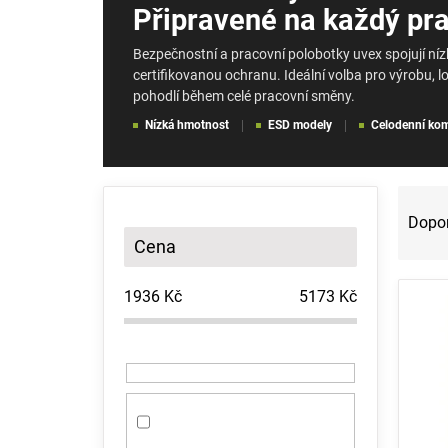
Připravené na každý pra
Bezpečnostní a pracovní polobotky uvex spojují ní
certifikovanou ochranu. Ideální volba pro výrobu, log
pohodlí během celé pracovní směny.
Nízká hmotnost
ESD modely
Celodenní kom
P
Ř
o
a
Dopo
s
z
Cena
t
e
r
n
1936
Kč
5173
Kč
a
í
V
n
p
ý
n
r
p
í
o
i
p
d
s
a
u
p
n
k
r