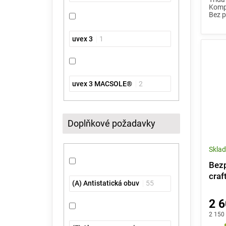
Kompo
Bez p
uvex 3
1
uvex 3 MACSOLE®
2
Doplňkové požadavky
Skla
Bezp
craf
(A) Antistatická obuv
55
2 6
2 150