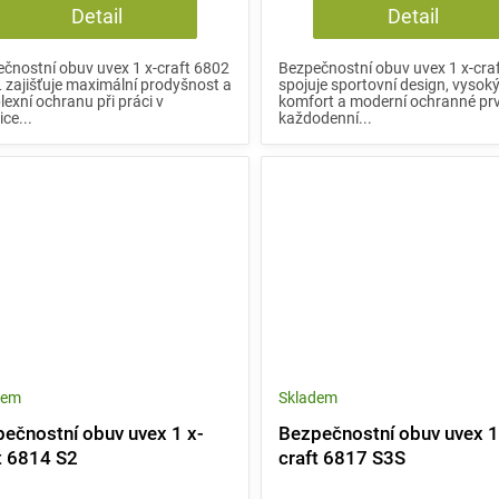
Detail
Detail
čnostní obuv uvex 1 x-craft 6802
Bezpečnostní obuv uvex 1 x-cra
 zajišťuje maximální prodyšnost a
spojuje sportovní design, vysok
exní ochranu při práci v
komfort a moderní ochranné pr
ice...
každodenní...
dem
Skladem
ečnostní obuv uvex 1 x-
Bezpečnostní obuv uvex 1
t 6814 S2
craft 6817 S3S