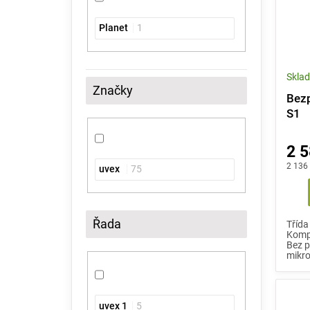
Planet
1
Skla
Značky
Bezp
S1
2 5
2 136
uvex
75
Řada
Třída
Kompo
Bez p
mikro
uvex 1
5