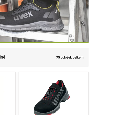
dně
75
položek celkem