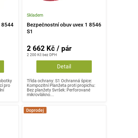
Skladem
1 8544
Bezpečnostní obuv uvex 1 8546
S1
2 662 Kč / pár
2 200 Kč bez DPH
Detail
obotky
Třída ochrany: S1 Ochranná špice:
cí pro
Kompozitní Planžeta proti propichu:
lní
Bez planžety Svršek: Perforované
mikrovlákno...
Doprodej