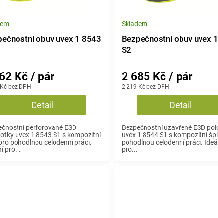
dem
Skladem
ečnostní obuv uvex 1 8543
Bezpečnostní obuv uvex 
S2
62 Kč / pár
2 685 Kč / pár
 Kč bez DPH
2 219 Kč bez DPH
Detail
Detail
ečnostní perforované ESD
Bezpečnostní uzavřené ESD pol
otky uvex 1 8543 S1 s kompozitní
uvex 1 8544 S1 s kompozitní špi
 pro pohodlnou celodenní práci.
pohodlnou celodenní práci. Ideá
í pro...
pro...