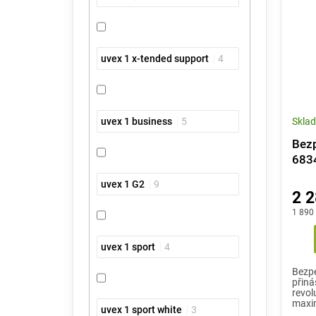
uvex 1 x-tended support
4
uvex 1 business
5
Skla
Bezp
683
uvex 1 G2
9
2 2
1 890
uvex 1 sport
4
Bezpe
přiná
revol
maxim
uvex 1 sport white
3