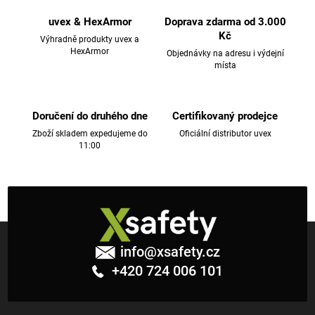
á
d
uvex & HexArmor
Doprava zdarma od 3.000
a
Kč
Výhradně produkty uvex a
c
HexArmor
Objednávky na adresu i výdejní
místa
í
p
r
v
Doručení do druhého dne
Certifikovaný prodejce
k
Zboží skladem expedujeme do
Oficiální distributor uvex
11:00
y
v
ý
p
i
Z
s
á
u
info
@
xsafety.cz
p
+420 724 006 101
a
t
í