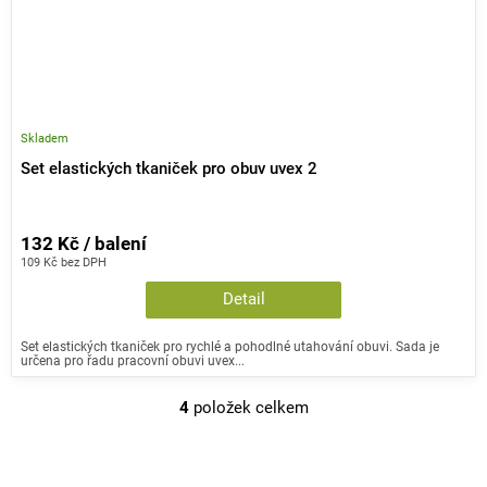
Skladem
Set elastických tkaniček pro obuv uvex 2
132 Kč / balení
109 Kč bez DPH
Detail
Set elastických tkaniček pro rychlé a pohodlné utahování obuvi. Sada je
určena pro řadu pracovní obuvi uvex...
4
položek celkem
O
v
l