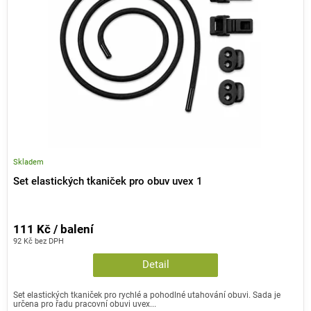
p
k
r
t
o
ů
d
u
k
t
ů
Skladem
Set elastických tkaniček pro obuv uvex 1
111 Kč / balení
92 Kč bez DPH
Detail
Set elastických tkaniček pro rychlé a pohodlné utahování obuvi. Sada je
určena pro řadu pracovní obuvi uvex...