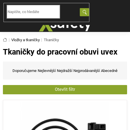
Přejít
na
NÁKUPNÍ
obsah
KOŠÍK
Domů
Vložky a tkaničky
Tkaničky
Tkaničky do pracovní obuvi uvex
Ř
a
Doporučujeme
Nejlevnější
Nejdražší
Nejprodávanější
Abecedně
z
e
n
Otevřít filtr
í
V
p
ý
r
p
o
i
d
s
u