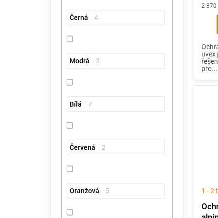
2 870
Černá
4
Ochra
uvex 
Modrá
2
řešen
pro...
Bílá
7
Červená
2
Oranžová
5
1 - 2
Ochr
alpin