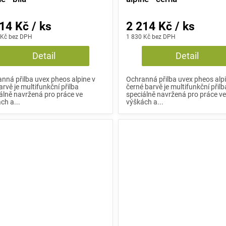
14 Kč / ks
2 214 Kč / ks
 Kč bez DPH
1 830 Kč bez DPH
Detail
Detail
nná přilba uvex pheos alpine v
Ochranná přilba uvex pheos alpi
barvě je multifunkční přilba
černé barvě je multifunkční přilb
álně navržená pro práce ve
speciálně navržená pro práce v
ch a...
výškách a...