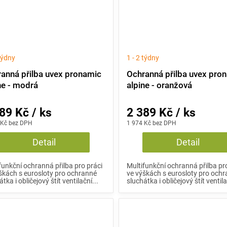
 týdny
1 - 2 týdny
anná přilba uvex pronamic
Ochranná přilba uvex pro
ne - modrá
alpine - oranžová
89 Kč / ks
2 389 Kč / ks
 Kč bez DPH
1 974 Kč bez DPH
Detail
Detail
funkční ochranná přilba pro práci
Multifunkční ochranná přilba pr
škách s eurosloty pro ochranné
ve výškách s eurosloty pro och
tka i obličejový štít ventilační...
sluchátka i obličejový štít ventila