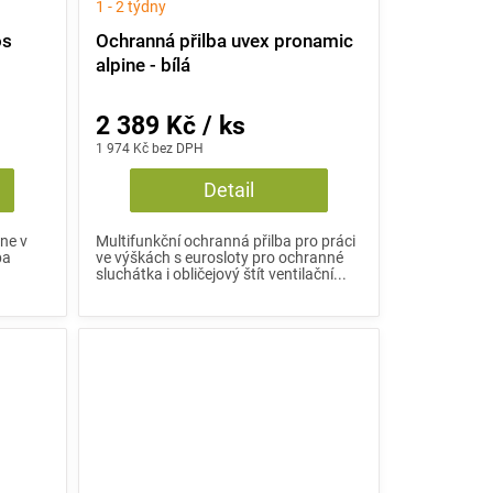
1 - 2 týdny
os
Ochranná přilba uvex pronamic
alpine - bílá
2 389 Kč / ks
1 974 Kč bez DPH
Detail
ne v
Multifunkční ochranná přilba pro práci
ba
ve výškách s eurosloty pro ochranné
e
sluchátka i obličejový štít ventilační...