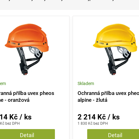
dem
Skladem
anná přilba uvex pheos
Ochranná přilba uvex phe
ne - oranžová
alpine - žlutá
14 Kč / ks
2 214 Kč / ks
 Kč bez DPH
1 830 Kč bez DPH
Detail
Detail