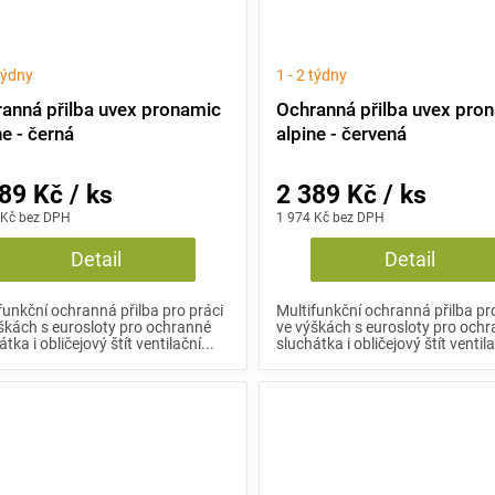
 týdny
1 - 2 týdny
anná přilba uvex pronamic
Ochranná přilba uvex pro
ne - černá
alpine - červená
89 Kč / ks
2 389 Kč / ks
 Kč bez DPH
1 974 Kč bez DPH
Detail
Detail
funkční ochranná přilba pro práci
Multifunkční ochranná přilba pr
škách s eurosloty pro ochranné
ve výškách s eurosloty pro och
tka i obličejový štít ventilační...
sluchátka i obličejový štít ventila