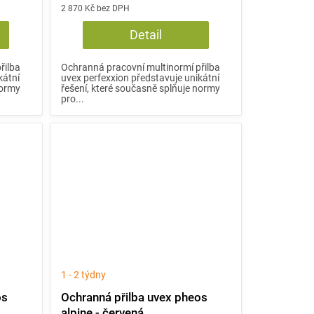
2 870 Kč bez DPH
Detail
řilba
Ochranná pracovní multinormí přilba
kátní
uvex perfexxion představuje unikátní
normy
řešení, které současně splňuje normy
pro...
1 - 2 týdny
os
Ochranná přilba uvex pheos
alpine - červená