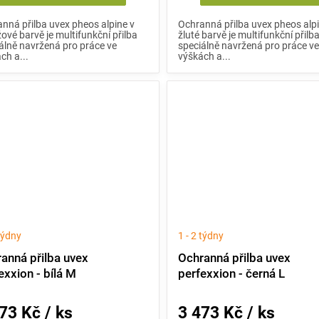
nná přilba uvex pheos alpine v
Ochranná přilba uvex pheos alp
ové barvě je multifunkční přilba
žluté barvě je multifunkční přilb
álně navržená pro práce ve
speciálně navržená pro práce v
ch a...
výškách a...
 týdny
1 - 2 týdny
anná přilba uvex
Ochranná přilba uvex
exxion - bílá M
perfexxion - černá L
73 Kč / ks
3 473 Kč / ks