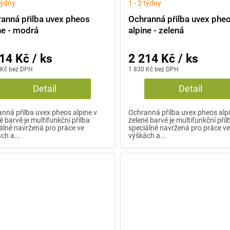
 týdny
1 - 2 týdny
anná přilba uvex pheos
Ochranná přilba uvex phe
ne - modrá
alpine - zelená
14 Kč / ks
2 214 Kč / ks
 Kč bez DPH
1 830 Kč bez DPH
Detail
Detail
nná přilba uvex pheos alpine v
Ochranná přilba uvex pheos alpi
 barvě je multifunkční přilba
zelené barvě je multifunkční přil
álně navržená pro práce ve
speciálně navržená pro práce v
ch a...
výškách a...