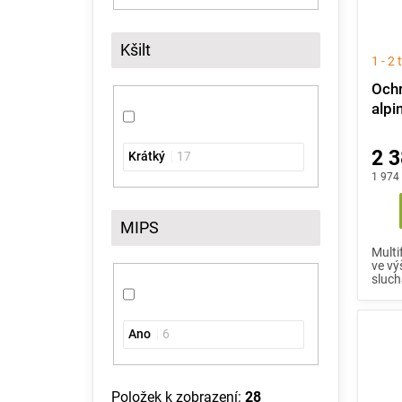
Kšilt
1 - 2
Ochr
alpi
2 3
Krátký
17
1 974
MIPS
Multi
ve vý
sluchá
Ano
6
Položek k zobrazení:
28