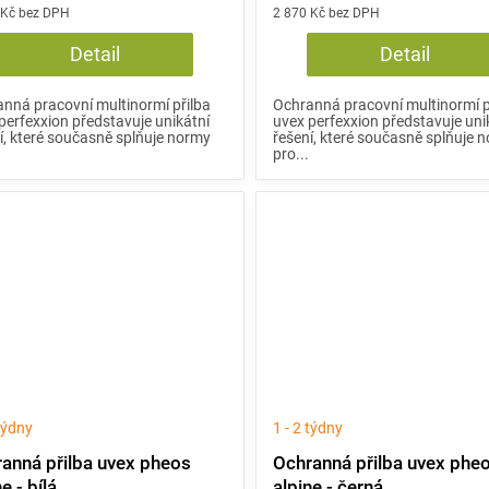
 Kč bez DPH
2 870 Kč bez DPH
Detail
Detail
nná pracovní multinormí přilba
Ochranná pracovní multinormí p
perfexxion představuje unikátní
uvex perfexxion představuje uni
í, které současně splňuje normy
řešení, které současně splňuje 
pro...
 týdny
1 - 2 týdny
anná přilba uvex pheos
Ochranná přilba uvex phe
e - bílá
alpine - černá