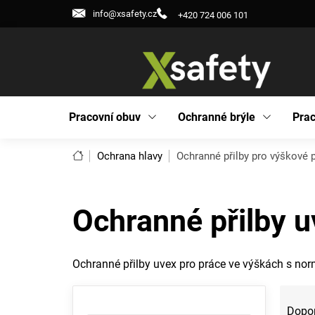
Přejít
info@xsafety.cz
+420 724 006 101
na
obsah
Pracovní obuv
Ochranné brýle
Prac
Domů
Ochrana hlavy
Ochranné přilby pro výškové 
Ochranné přilby u
Ochranné přilby uvex pro práce ve výškách s nor
P
Ř
o
a
Dopo