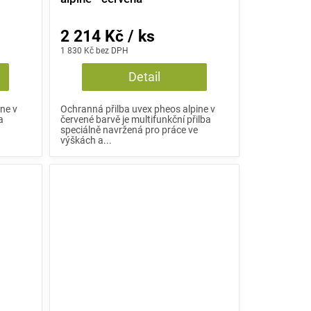
2 214 Kč / ks
1 830 Kč bez DPH
Detail
ne v
Ochranná přilba uvex pheos alpine v
a
červené barvě je multifunkční přilba
e
speciálně navržená pro práce ve
výškách a...