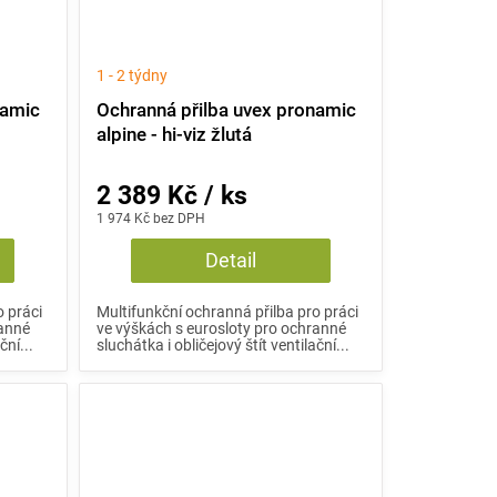
1 - 2 týdny
namic
Ochranná přilba uvex pronamic
alpine - hi-viz žlutá
2 389 Kč / ks
1 974 Kč bez DPH
Detail
o práci
Multifunkční ochranná přilba pro práci
ranné
ve výškách s eurosloty pro ochranné
ční...
sluchátka i obličejový štít ventilační...