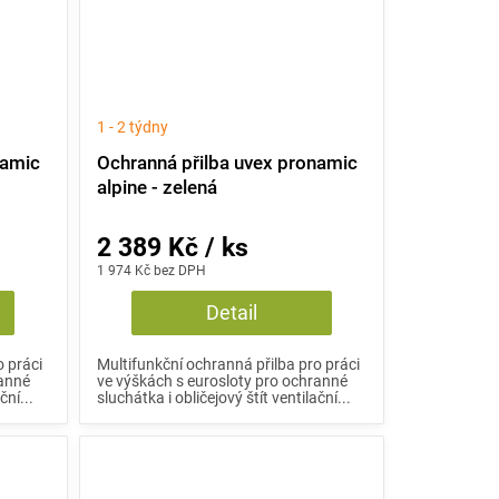
1 - 2 týdny
namic
Ochranná přilba uvex pronamic
alpine - zelená
2 389 Kč / ks
1 974 Kč bez DPH
Detail
o práci
Multifunkční ochranná přilba pro práci
ranné
ve výškách s eurosloty pro ochranné
ční...
sluchátka i obličejový štít ventilační...