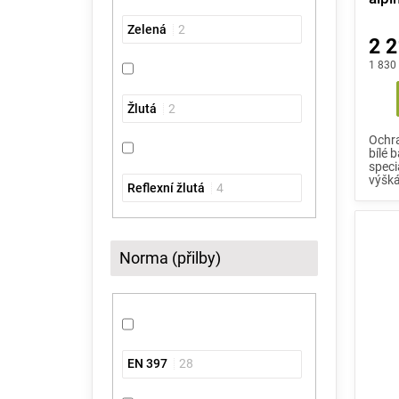
Zelená
2
2 2
1 830
Žlutá
2
Ochra
bílé 
speci
výšká
Reflexní žlutá
4
Norma (přilby)
EN 397
28