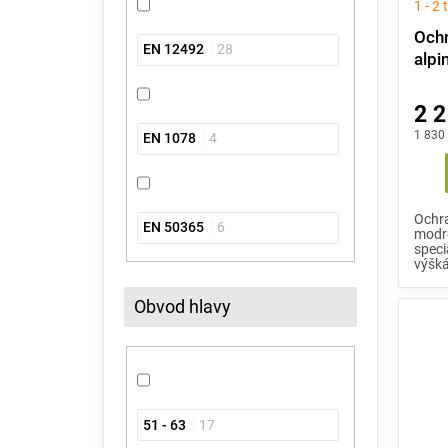
1 - 2
Ochr
EN 12492
28
alpi
2 2
1 830
EN 1078
4
Ochra
EN 50365
6
modré
speci
výšká
Obvod hlavy
51 - 63
17