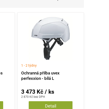
1 - 2 týdny
os
Ochranná přilba uvex
perfexxion - bílá L
3 473 Kč / ks
2 870 Kč bez DPH
Detail