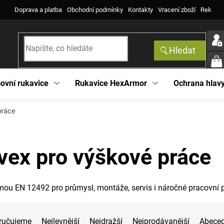
Doprava a platba
Obchodní podmínky
Kontakty
Vracení zboží
Reklama
Hledat
NÁK
KOŠ
ovní rukavice
Rukavice HexArmor
Ochrana hlav
práce
vex pro výškové práce
mou EN 12492 pro průmysl, montáže, servis i náročné pracovní p
ručujeme
Nejlevnější
Nejdražší
Nejprodávanější
Abece