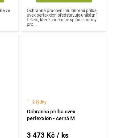
ine ve
Ochranná pracovní multinormí přilba
a
uvex perfexxion představuje unikátní
e
řešení, které současně splňuje normy
pro...
1 - 2 týdny
Ochranná přilba uvex
perfexxion - černá M
3 473 Kč / ks