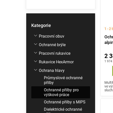
Přeskočit
Kategorie
kategorie
1 - 2
Pracovní obuv
Ochr
alpi
Ochranné brýle
Pracovní rukavice
2 3
Rukavice HexArmor
1 974
Ochrana hlavy
Průmyslové ochranné
přilby
Multi
ve vý
Ochranné přilby pro
sluchá
výškové práce
Ochranné přilby s MIPS
Dielektrické ochranné