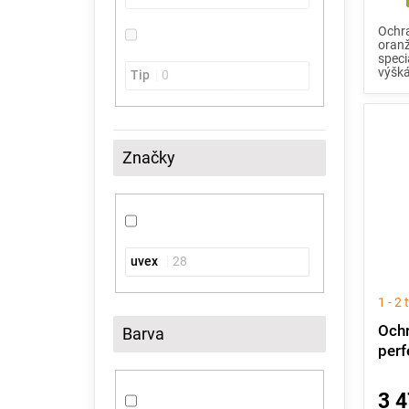
Ochra
oranž
speci
výšká
Tip
0
Značky
uvex
28
1 - 2
Ochr
Barva
perf
3 4