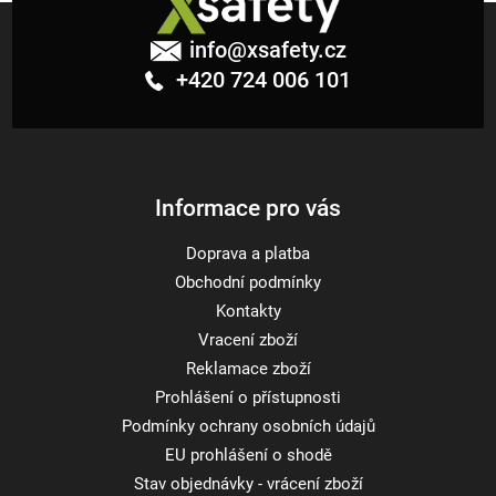
Z
á
info
@
xsafety.cz
p
+420 724 006 101
a
t
í
Informace pro vás
Doprava a platba
Obchodní podmínky
Kontakty
Vracení zboží
Reklamace zboží
Prohlášení o přístupnosti
Podmínky ochrany osobních údajů
EU prohlášení o shodě
Stav objednávky - vrácení zboží