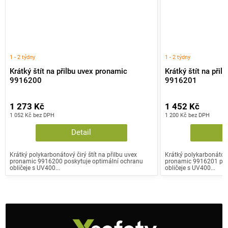
1 - 2 týdny
1 - 2 týdny
Krátký štít na přilbu uvex pronamic
Krátký štít na při
9916200
9916201
1 273 Kč
1 452 Kč
1 052 Kč bez DPH
1 200 Kč bez DPH
Detail
Krátký polykarbonátový čirý štít na přilbu uvex
Krátký polykarbonátový
pronamic 9916200 poskytuje optimální ochranu
pronamic 9916201 posk
obličeje s UV400...
obličeje s UV400...