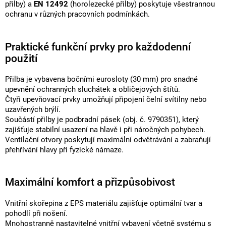
přilby) a
EN 12492
(horolezecké přilby) poskytuje všestrannou
ochranu v různých pracovních podmínkách.
Praktické funkční prvky pro každodenní
použití
Přilba je vybavena bočními eurosloty (30 mm) pro snadné
upevnění ochranných sluchátek a obličejových štítů.
Čtyři upevňovací prvky umožňují připojení čelní svítilny nebo
uzavřených brýlí.
Součástí přilby je podbradní pásek (obj. č. 9790351), který
zajišťuje stabilní usazení na hlavě i při náročných pohybech.
Ventilační otvory poskytují maximální odvětrávání a zabraňují
přehřívání hlavy při fyzické námaze.
Maximální komfort a přizpůsobivost
Vnitřní skořepina z EPS materiálu zajišťuje optimální tvar a
pohodlí při nošení.
Mnohostranně nastavitelné vnitřní vybavení včetně systému s