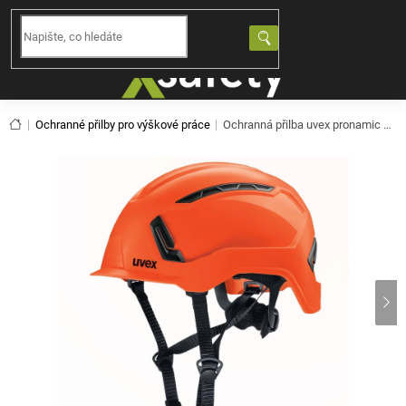
Přejít
na
NÁKUPNÍ
obsah
KOŠÍK
Domů
Ochranné přilby pro výškové práce
Ochranná přilba uvex pronamic alpine - červená