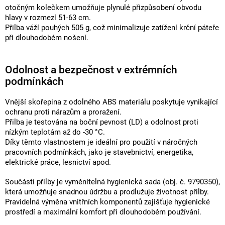
otočným kolečkem umožňuje plynulé přizpůsobení obvodu
hlavy v rozmezí 51-63 cm.
Přilba váží pouhých 505 g, což minimalizuje zatížení krční páteře
při dlouhodobém nošení.
Odolnost a bezpečnost v extrémních
podmínkách
Vnější skořepina z odolného ABS materiálu poskytuje vynikající
ochranu proti nárazům a proražení.
Přilba je testována na boční pevnost (LD) a odolnost proti
nízkým teplotám až do -30 °C.
Díky těmto vlastnostem je ideální pro použití v náročných
pracovních podmínkách, jako je stavebnictví, energetika,
elektrické práce, lesnictví apod.
Součástí přilby je vyměnitelná hygienická sada (obj. č. 9790350),
která umožňuje snadnou údržbu a prodlužuje životnost přilby.
Pravidelná výměna vnitřních komponentů zajišťuje hygienické
prostředí a maximální komfort při dlouhodobém používání.