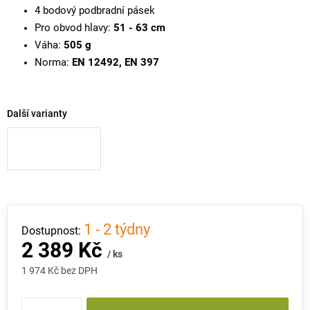
4 bodový podbradní pásek
Pro obvod hlavy:
51 - 63 cm
Váha:
505 g
Norma:
EN 12492, EN 397
Další varianty
1 - 2 týdny
2 389 Kč
/ ks
1 974 Kč bez DPH
Měrná