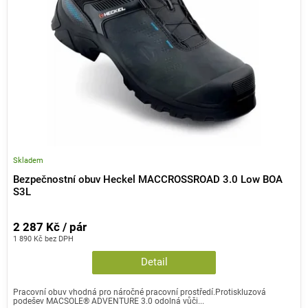
p
k
r
t
o
ů
d
u
k
t
ů
Skladem
Bezpečnostní obuv Heckel MACCROSSROAD 3.0 Low BOA
S3L
2 287 Kč / pár
1 890 Kč bez DPH
Detail
Pracovní obuv vhodná pro náročné pracovní prostředí.Protiskluzová
podešev MACSOLE® ADVENTURE 3.0 odolná vůči...