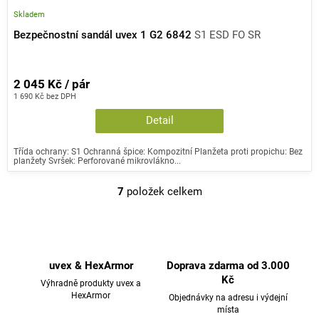
Skladem
Bezpečnostní sandál uvex 1 G2 6842
S1 ESD FO SR
2 045 Kč / pár
1 690 Kč bez DPH
Detail
Třída ochrany: S1 Ochranná špice: Kompozitní Planžeta proti propichu: Bez
planžety Svršek: Perforované mikrovlákno...
7
položek celkem
O
v
l
á
d
uvex & HexArmor
Doprava zdarma od 3.000
a
Kč
Výhradně produkty uvex a
c
HexArmor
Objednávky na adresu i výdejní
místa
í