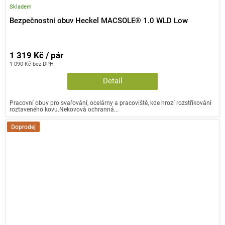
Skladem
Bezpečnostní obuv Heckel MACSOLE® 1.0 WLD Low
1 319 Kč / pár
1 090 Kč bez DPH
Detail
Pracovní obuv pro svařování, ocelárny a pracoviště, kde hrozí rozstřikování
roztaveného kovu.Nekovová ochranná...
Doprodej