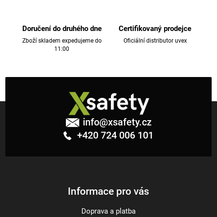
p
r
v
Doručení do druhého dne
Certifikovaný prodejce
k
Zboží skladem expedujeme do
Oficiální distributor uvex
11:00
y
v
ý
p
i
Z
s
á
u
info
@
xsafety.cz
p
+420 724 006 101
a
t
í
Informace pro vás
Doprava a platba