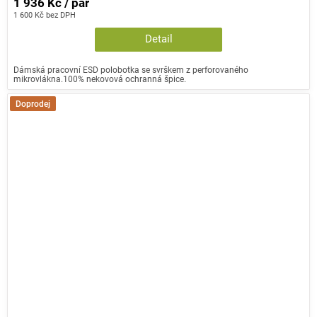
1 936 Kč / pár
1 600 Kč bez DPH
Detail
Dámská pracovní ESD polobotka se svrškem z perforovaného
mikrovlákna.100% nekovová ochranná špice.
Doprodej