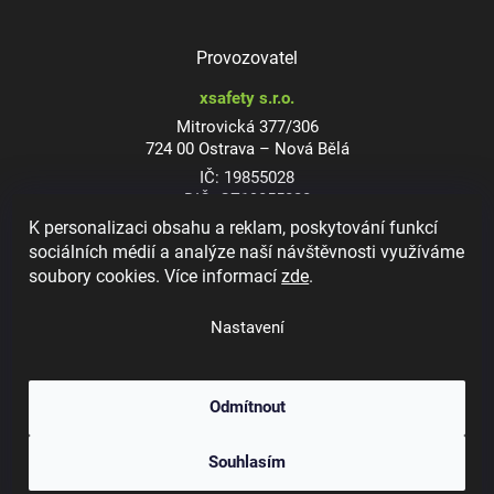
Provozovatel
xsafety s.r.o.
Mitrovická 377/306
724 00 Ostrava – Nová Bělá
IČ: 19855028
DIČ: CZ19855028
K personalizaci obsahu a reklam, poskytování funkcí
sociálních médií a analýze naší návštěvnosti využíváme
soubory cookies. Více informací
zde
.
Dioptrické ochranné brýle
Nastavení
Odmítnout
Copyright 2026
xsafety.cz
. Všechna práva vyhrazena.
Upravit nastavení
Souhlasím
cookies