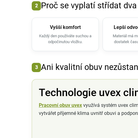
Proč se vyplatí střídat dva
2
Vyšší komfort
Lepší odvo
Každý den používáte suchou a
Materiál má 
odpočinutou vložku.
dostatek čas
Ani kvalitní obuv nezůsta
3
Technologie uvex cl
Pracovní obuv uvex
využívá systém uvex cli
vytvářet příjemné klima uvnitř obuvi a podporu