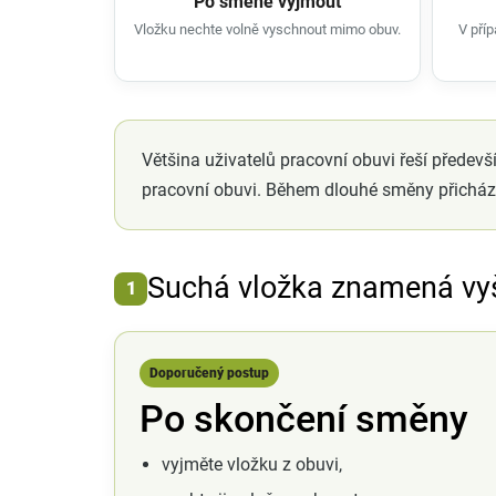
Po směně vyjmout
Vložku nechte volně vyschnout mimo obuv.
V pří
Většina uživatelů pracovní obuvi řeší předev
pracovní obuvi. Během dlouhé směny přichází 
Suchá vložka znamená vy
1
Doporučený postup
Po skončení směny
vyjměte vložku z obuvi,