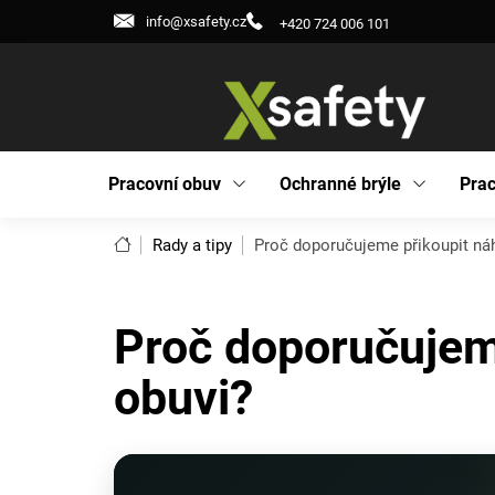
Přejít
info@xsafety.cz
+420 724 006 101
na
obsah
Pracovní obuv
Ochranné brýle
Prac
Domů
Rady a tipy
Proč doporučujeme přikoupit náh
Proč doporučujeme
obuvi?