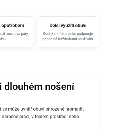
 opotřebení
Delší využití obuvi
loží mezi dva páry
Suchý vnitřní prostor podporuje
ožek.
pohodlné každodenní používání.
ři dlouhém nošení
 se může uvnitř obuvi přirozeně hromadit
y náročné práci, v teplém prostředí nebo