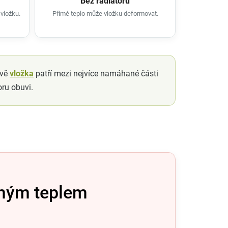
Bez radiátoru
vložku.
Přímé teplo může vložku deformovat.
ávě
vložka
patří mezi nejvíce namáhané části
ru obuvi.
mým teplem