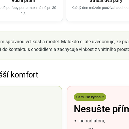
Ruční praní
Střídat dva páry
padě potřeby perte maximálně při 30
Každý den můžete používat suchou 
°C.
ším správnou velikost a model. Málokdo si ale uvědomuje, že pr
do kontaktu s chodidlem a zachycuje vlhkost z vnitřního prosto
šší komfort
Čemu se vyhnout
Nesušte pří
na radiátoru,