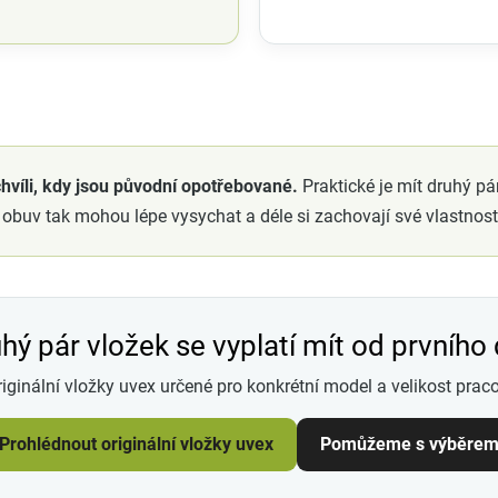
hvíli, kdy jsou původní opotřebované.
Praktické je mít druhý pá
 obuv tak mohou lépe vysychat a déle si zachovají své vlastnost
hý pár vložek se vyplatí mít od prvního
riginální vložky uvex určené pro konkrétní model a velikost praco
Prohlédnout originální vložky uvex
Pomůžeme s výběre