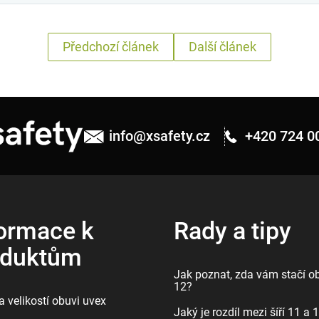
Předchozí článek
Další článek
info
@
xsafety.cz
+420 724 0
ormace k
Rady a tipy
oduktům
Jak poznat, zda vám stačí ob
12?
 velikostí obuvi uvex
Jaký je rozdíl mezi šíří 11 a 