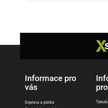
Z
á
p
a
t
í
Informace pro
Inf
vás
pr
Tabulka
Doprava a platba