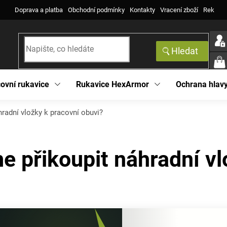
Doprava a platba
Obchodní podmínky
Kontakty
Vracení zboží
Reklama
Hledat
NÁK
KOŠ
ovní rukavice
Rukavice HexArmor
Ochrana hlav
radní vložky k pracovní obuvi?
 přikoupit náhradní vl