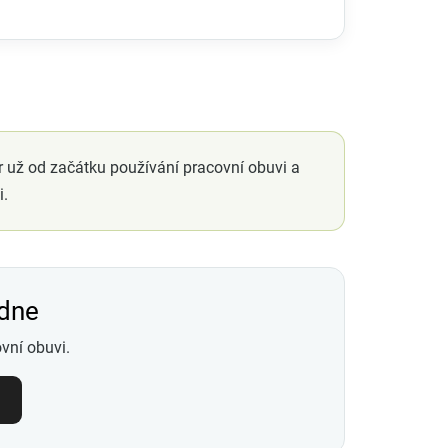
r už od začátku používání pracovní obuvi a
i.
 dne
vní obuvi.
m