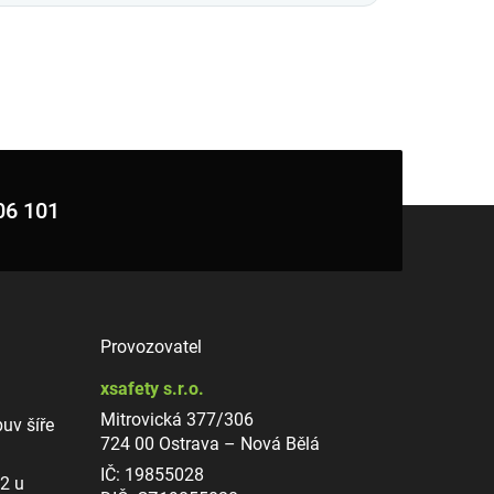
06 101
Provozovatel
xsafety s.r.o.
Mitrovická 377/306
uv šíře
724 00 Ostrava – Nová Bělá
IČ: 19855028
12 u