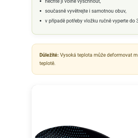
nechte ji volně vyschnout,
současně vyvětrejte i samotnou obuv,
v případě potřeby vložku ručně vyperte do 
Důležité:
Vysoká teplota může deformovat materi
teplotě.