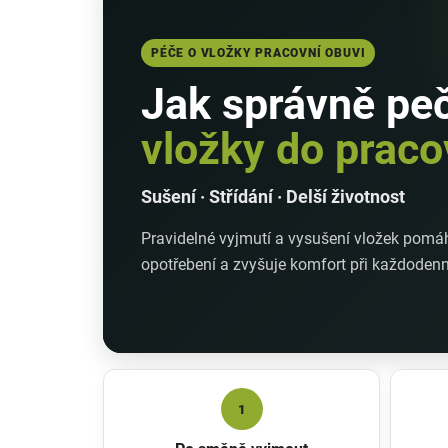
PÉČE O VLOŽKY PRACOVNÍ OBUVI
Jak správně pe
vložky do praco
Sušení · Střídání · Delší životnost
Pravidelné vyjmutí a vysušení vložek pomáh
opotřebení a zvyšuje komfort při každoden
1