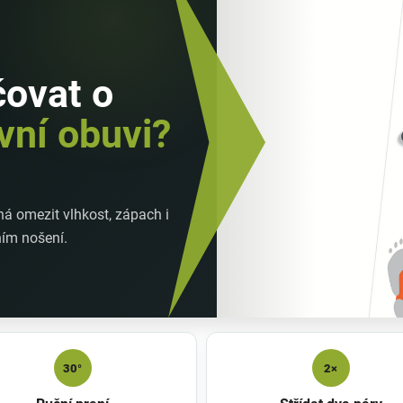
čovat o
vní obuvi?
á omezit vlhkost, zápach i
ním nošení.
30°
2×