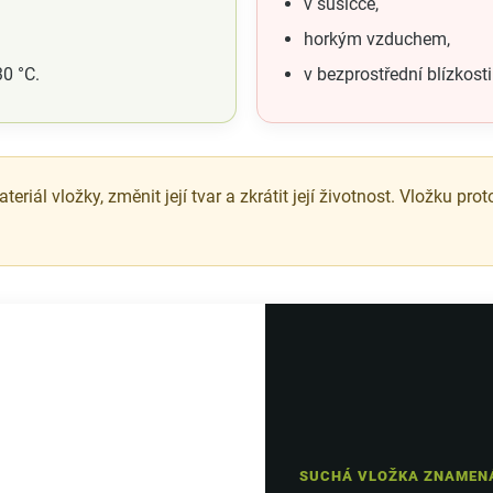
v sušičce,
horkým vzduchem,
30 °C.
v bezprostřední blízkosti
ál vložky, změnit její tvar a zkrátit její životnost. Vložku pro
SUCHÁ VLOŽKA ZNAMENÁ