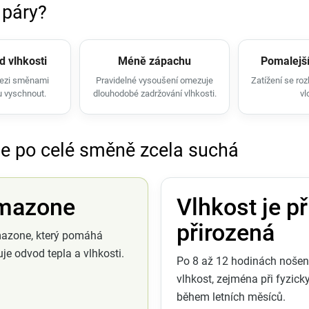
 páry?
d vlhkosti
Méně zápachu
Pomalejší
mezi směnami
Pravidelné vysoušení omezuje
Zatížení se roz
u vyschnout.
dlouhodobé zadržování vlhkosti.
vl
ne po celé směně zcela suchá
imazone
Vlhkost je p
přirozená
mazone, který pomáhá
je odvod tepla a vlhkosti.
Po 8 až 12 hodinách nošení
vlhkost, zejména při fyzick
během letních měsíců.