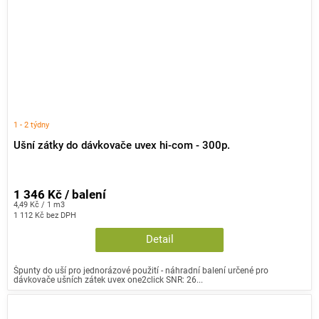
1 - 2 týdny
Ušní zátky do dávkovače uvex hi-com - 300p.
1 346 Kč / balení
Měrná
4,49 Kč / 1 m3
cena:
1 112 Kč bez DPH
Detail
Špunty do uší pro jednorázové použití - náhradní balení určené pro
dávkovače ušních zátek uvex one2click SNR: 26...