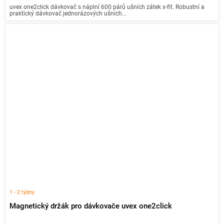
uvex one2click dávkovač s náplní 600 párů ušních zátek x-fit. Robustní a
praktický dávkovač jednorázových ušních...
1 - 2 týdny
Magnetický držák pro dávkovače uvex one2click