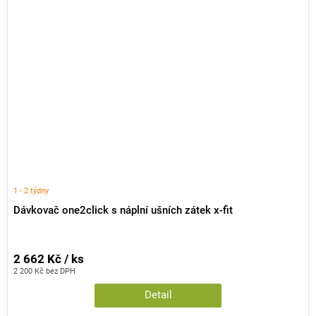
1 - 2 týdny
Dávkovač one2click s náplní ušních zátek x-fit
2 662 Kč / ks
2 200 Kč bez DPH
Detail