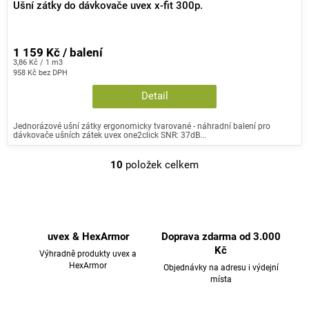
Ušní zátky do dávkovače uvex x-fit 300p.
1 159 Kč / balení
Měrná
3,86 Kč / 1 m3
cena:
958 Kč bez DPH
Detail
Jednorázové ušní zátky ergonomicky tvarované - náhradní balení pro
dávkovače ušních zátek uvex one2click SNR: 37dB...
10
položek celkem
O
v
l
á
d
uvex & HexArmor
Doprava zdarma od 3.000
a
Kč
Výhradně produkty uvex a
c
HexArmor
Objednávky na adresu i výdejní
místa
í
p