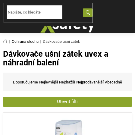
Přejít
na
NÁKUPNÍ
obsah
KOŠÍK
Domů
Ochrana sluchu
Dávkovače ušní zátek
Dávkovače ušní zátek uvex a
náhradní balení
Ř
a
Doporučujeme
Nejlevnější
Nejdražší
Nejprodávanější
Abecedně
z
e
n
Otevřít filtr
í
V
p
ý
r
p
o