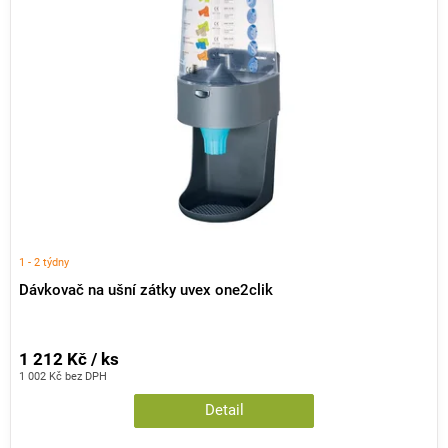
i
d
s
u
p
k
r
t
o
ů
d
u
k
t
ů
1 - 2 týdny
Dávkovač na ušní zátky uvex one2clik
1 212 Kč / ks
1 002 Kč bez DPH
Detail