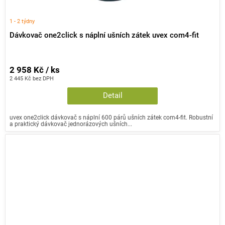
1 - 2 týdny
Dávkovač one2click s náplní ušních zátek uvex com4-fit
2 958 Kč / ks
2 445 Kč bez DPH
Detail
uvex one2click dávkovač s náplní 600 párů ušních zátek com4-fit. Robustní
a praktický dávkovač jednorázových ušních...