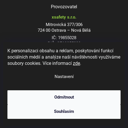
Provozovatel
xsafety s.r.o.
Mitrovická 377/306
724 00 Ostrava – Nová Bělá
IČ: 19855028
DIČ: CZ19855028
K personalizaci obsahu a reklam, poskytování funkcí
sociálních médií a analýze naší návštěvnosti využíváme
soubory cookies. Více informací
zde
.
Dioptrické ochranné brýle
Nastavení
Odmítnout
Copyright 2026
xsafety.cz
. Všechna práva vyhrazena.
Upravit nastavení
Souhlasím
cookies
Vytvořil Shoptet
&
Jakub Grác