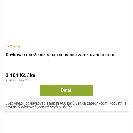
1 - 2 týdny
Dávkovač one2click s náplní ušních zátek uvex hi-com
3 101 Kč / ks
2 563 Kč bez DPH
Detail
uvex one2click dávkovač s náplní 600 párů ušních zátek hi-com. Robustní a
praktický dávkovač jednorázových ušních...