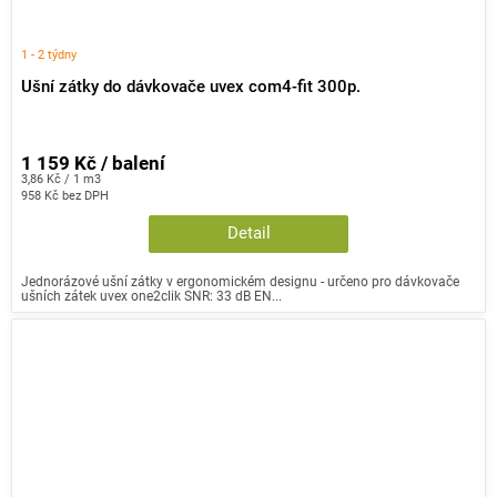
1 - 2 týdny
Ušní zátky do dávkovače uvex com4-fit 300p.
1 159 Kč / balení
Měrná
3,86 Kč / 1 m3
cena:
958 Kč bez DPH
Detail
Jednorázové ušní zátky v ergonomickém designu - určeno pro dávkovače
ušních zátek uvex one2clik SNR: 33 dB EN...