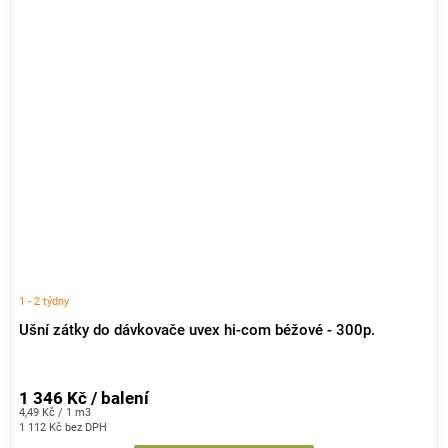
1 - 2 týdny
Ušní zátky do dávkovače uvex hi-com béžové - 300p.
1 346 Kč / balení
Měrná
4,49 Kč / 1 m3
cena:
1 112 Kč bez DPH