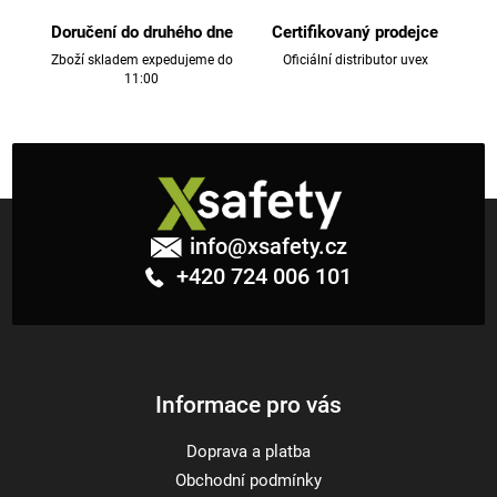
r
v
Doručení do druhého dne
Certifikovaný prodejce
k
Zboží skladem expedujeme do
Oficiální distributor uvex
11:00
y
v
ý
p
i
Z
s
á
u
info
@
xsafety.cz
p
+420 724 006 101
a
t
í
Informace pro vás
Doprava a platba
Obchodní podmínky