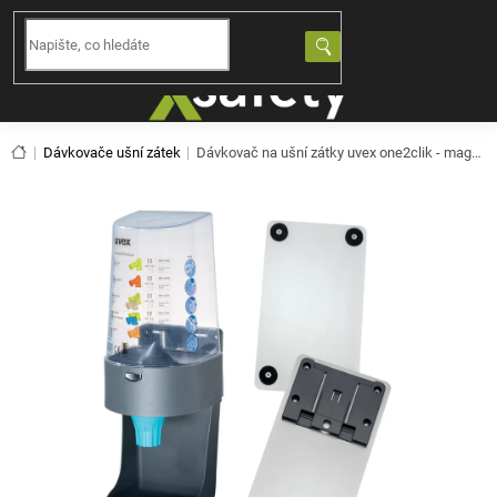
Přejít
na
NÁKUPNÍ
obsah
KOŠÍK
Domů
Dávkovače ušní zátek
Dávkovač na ušní zátky uvex one2clik - magnetický