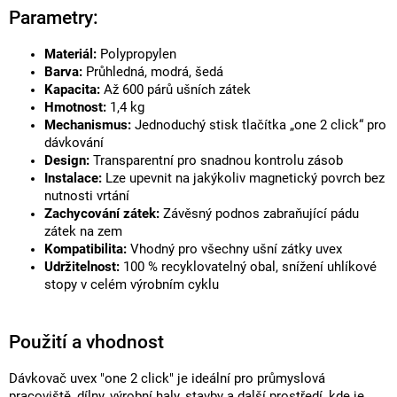
Parametry:
Materiál:
Polypropylen
Barva:
Průhledná, modrá, šedá
Kapacita:
Až 600 párů ušních zátek
Hmotnost:
1,4 kg
Mechanismus:
Jednoduchý stisk tlačítka „one 2 click“ pro
dávkování
Design:
Transparentní pro snadnou kontrolu zásob
Instalace:
Lze upevnit na jakýkoliv magnetický povrch bez
nutnosti vrtání
Zachycování zátek:
Závěsný podnos zabraňující pádu
zátek na zem
Kompatibilita:
Vhodný pro všechny ušní zátky uvex
Udržitelnost:
100 % recyklovatelný obal, snížení uhlíkové
stopy v celém výrobním cyklu
Použití a vhodnost
Dávkovač uvex "one 2 click" je ideální pro průmyslová
pracoviště, dílny, výrobní haly, stavby a další prostředí, kde je