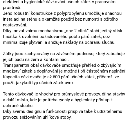
efektivní a hygienické dávkování ušních zátek v pracovním
prostředí.
Jeho robustní konstrukce z polypropylenu umožňuje snadnou
instalaci na stěnu a okamžité použití bez nutnosti složitého
nastavování.
Díky inovativnímu mechanismu „one 2 click“ stačí jediný stisk
tlačítka k uvolnění požadovaného počtu párů zátek, což
minimalizuje plýtvání a snižuje náklady na ochranu sluchu.
Zátky jsou zachycovány na závěsném podnosu, který zabraňuje
jejich pádu na zem a kontaminaci.
Transparentní obal dávkovače umožňuje přehled o zbývajícím
množství zátek a doplňování je možné i při částečném naplnění.
Kapacita dávkovače je až 600 párů ušních zátek, přičemž lze
použít jakýkoli typ ušních zátek uvex.
Tento dávkovač je vhodný pro průmyslové provozy, dílny, stavby
a další místa, kde je potřeba rychlý a hygienický přístup k
ochraně sluchu.
Díky svému designu a funkčnosti přispívá také k udržitelnému
provozu snižováním uhlíkové stopy.