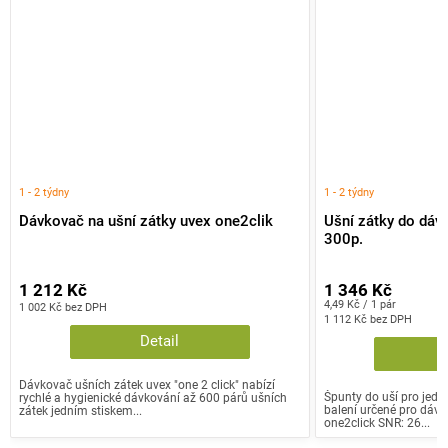
1 - 2 týdny
1 - 2 týdny
Dávkovač na ušní zátky uvex one2clik
Ušní zátky do dáv
300p.
1 212 Kč
1 346 Kč
Měrná
4,49 Kč / 1 pár
1 002 Kč bez DPH
cena:
1 112 Kč bez DPH
Detail
Dávkovač ušních zátek uvex "one 2 click" nabízí
Špunty do uší pro jedn
rychlé a hygienické dávkování až 600 párů ušních
balení určené pro dávk
zátek jedním stiskem...
one2click SNR: 26...