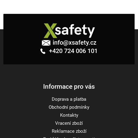
Z
á
info
@
xsafety.cz
p
+420 724 006 101
a
t
í
Informace pro vás
Doprava a platba
Obchodní podmínky
Kontakty
Vracení zboží
Reklamace zboží