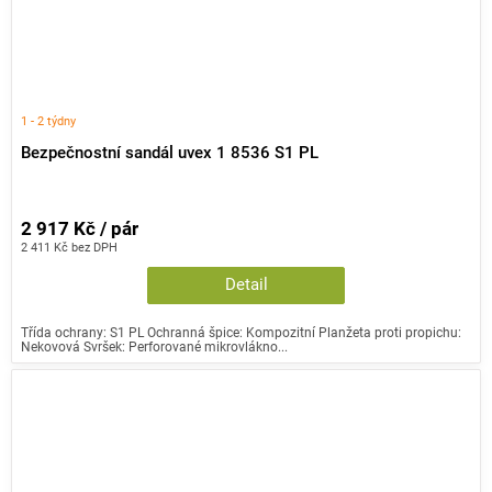
1 - 2 týdny
Bezpečnostní sandál uvex 1 8536 S1 PL
2 917 Kč / pár
2 411 Kč bez DPH
Detail
Třída ochrany: S1 PL Ochranná špice: Kompozitní Planžeta proti propichu:
Nekovová Svršek: Perforované mikrovlákno...