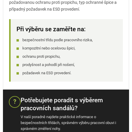
požadovanou ochranu proti propichu, typ ochranné špice a
případný požadavek na ESD provedení.
Při výběru se zaměřte na:
bezpečnostní třídu podle pracovního rizika,
kompozitní nebo ocelovou špici,
ochranu proti propichu,
prodyšnost a pohodlí při nošení,
požadavek na ESD provedení.
Potřebujete poradit s výběrem
?
pracovních sandálů?
V naší poradně najdete praktické informace o
bezpečnostních třídách, správném výběru pracovní obuvi i
správném změření nohy.