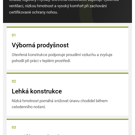
p
ventilaci, nízkou hmotnost a vysoký komfort při zachování
r
certifikované ochrany nohou.
v
k
y
v
01
ý
Výborná prodyšnost
p
Otevřená konstrukce podporuje proudění vzduchu a zvyšuje
i
pohodlí při práci v teplém prostředí.
s
u
02
Lehká konstrukce
Nízká hmotnost pomáhá snižovat únavu chodidel během
celodenního nošení.
03