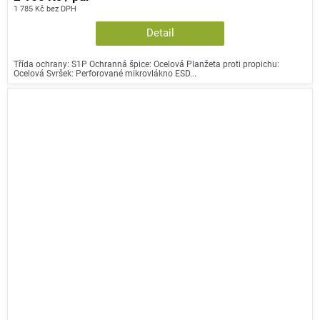
1 785 Kč bez DPH
Detail
Třída ochrany: S1P Ochranná špice: Ocelová Planžeta proti propichu:
Ocelová Svršek: Perforované mikrovlákno ESD...