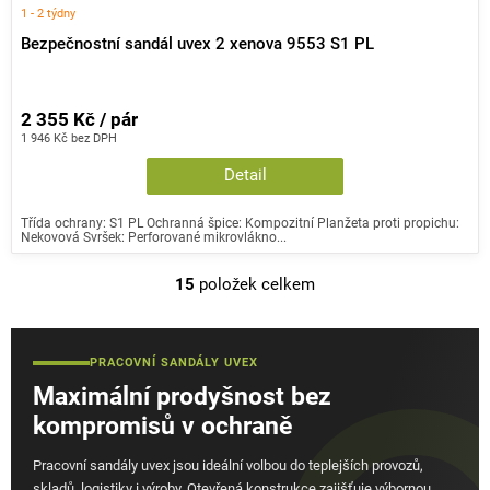
1 - 2 týdny
Bezpečnostní sandál uvex 2 xenova 9553 S1 PL
2 355 Kč / pár
1 946 Kč bez DPH
Detail
Třída ochrany: S1 PL Ochranná špice: Kompozitní Planžeta proti propichu:
Nekovová Svršek: Perforované mikrovlákno...
15
položek celkem
O
v
l
PRACOVNÍ SANDÁLY UVEX
á
Maximální prodyšnost bez
d
a
kompromisů v ochraně
c
Pracovní sandály uvex jsou ideální volbou do teplejších provozů,
í
skladů, logistiky i výroby. Otevřená konstrukce zajišťuje výbornou