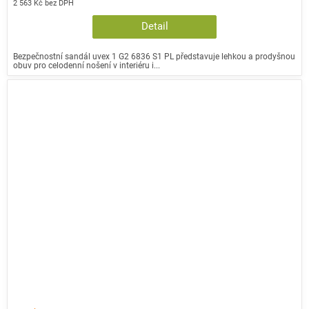
2 563 Kč bez DPH
Detail
Bezpečnostní sandál uvex 1 G2 6836 S1 PL představuje lehkou a prodyšnou
obuv pro celodenní nošení v interiéru i...