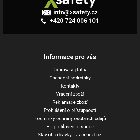
Z
á
info
@
xsafety.cz
p
+420 724 006 101
a
t
í
Informace pro vás
Doprava a platba
Obchodní podmínky
Kontakty
Vracení zboží
Reklamace zboží
Prohlášení o přístupnosti
Podmínky ochrany osobních údajů
EU prohlášení o shodě
Stav objednávky - vrácení zboží