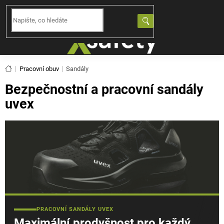
Přejít
na
NÁKUPNÍ
obsah
KOŠÍK
Domů
Pracovní obuv
Sandály
Bezpečnostní a pracovní sandály
uvex
PRACOVNÍ SANDÁLY UVEX
Maximální prodyšnost pro každý