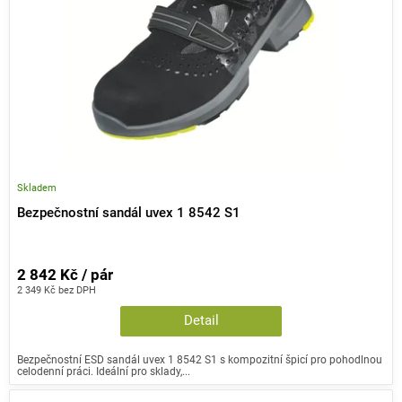
r
t
o
ů
d
u
k
t
ů
Skladem
Bezpečnostní sandál uvex 1 8542 S1
2 842 Kč / pár
2 349 Kč bez DPH
Detail
Bezpečnostní ESD sandál uvex 1 8542 S1 s kompozitní špicí pro pohodlnou
celodenní práci. Ideální pro sklady,...