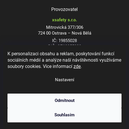
Provozovatel
xsafety s.r.o.
Mitrovická 377/306
724 00 Ostrava – Nová Bělá
IČ: 19855028
DIČ: CZ19855028
K personalizaci obsahu a reklam, poskytování funkcí
sociálních médií a analýze naší návštěvnosti využíváme
soubory cookies. Více informací
zde
.
Dioptrické ochranné brýle
Nastavení
Odmítnout
Copyright 2026
xsafety.cz
. Všechna práva vyhrazena.
Upravit nastavení
Souhlasím
cookies
Vytvořil Shoptet
&
Jakub Grác