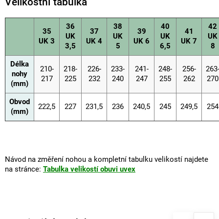
Velikostní tabulka
36
38
40
42
35
37
39
41
UK
UK
UK
UK
UK 3
UK 4
UK 6
UK 7
3,5
5
6,5
8
Délka
210-
218-
226-
233-
241-
248-
256-
263
nohy
217
225
232
240
247
255
262
270
(mm)
Obvod
222,5
227
231,5
236
240,5
245
249,5
254
(mm)
Návod na změření nohou a kompletní tabulku velikostí najdete
na stránce:
Tabulka velikostí obuvi uvex