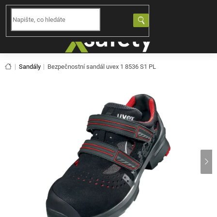
Přejít
na
NÁKUPNÍ
obsah
KOŠÍK
Domů
Sandály
Bezpečnostní sandál uvex 1 8536 S1 PL