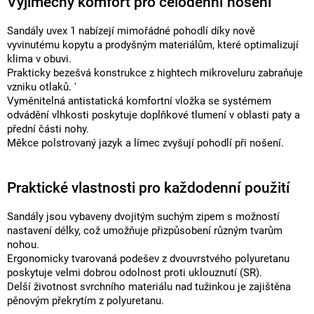
Výjimečný komfort pro celodenní nošení
Sandály uvex 1 nabízejí mimořádné pohodlí díky nově
vyvinutému kopytu a prodyšným materiálům, které optimalizují
klima v obuvi.
Prakticky bezešvá konstrukce z hightech mikroveluru zabraňuje
vzniku otlaků. '
Vyměnitelná antistatická komfortní vložka se systémem
odvádění vlhkosti poskytuje doplňkové tlumení v oblasti paty a
přední části nohy.
Měkce polstrovaný jazyk a límec zvyšují pohodlí při nošení.
Praktické vlastnosti pro každodenní použití
Sandály jsou vybaveny dvojitým suchým zipem s možností
nastavení délky, což umožňuje přizpůsobení různým tvarům
nohou.
Ergonomicky tvarovaná podešev z dvouvrstvého polyuretanu
poskytuje velmi dobrou odolnost proti uklouznutí (SR).
Delší životnost svrchního materiálu nad tužinkou je zajištěna
pěnovým překrytím z polyuretanu.