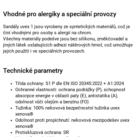
Vhodné pro alergiky a speciální provozy
Sandály uvex 1 jsou vyrobeny ze syntetických materiálů, což je
činí vhodnými pro osoby s alergií na chrom.
Všechny materiály podešve jsou bez silikonu, změkčovadel a
jiných látek oslabujících adhezi nátěrových hmot, což umožňuje
jejich použití i ve speciálních provozech.
Technické parametry
Třída ochrany: S1 P dle EN ISO 20345:2022 + A1:2024
Ochranné vlastnosti: ochrana podrážky (P), schopnost
absorpce energie v oblasti paty (E), antistatika (A),
odolnost vůči olejům a benzínu (FO)
Tužinka: 100% nekovová bezpečnostní tužinka uvex
xenova®
Odolnost proti propíchnutí: nekovová mezipodešev uvex
xenova®
Protiskluzová ochrana: SR