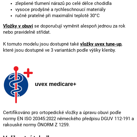
zlepšené tlumení nárazů po celé délce chodidla
vysoce prodyšné a rychleschnoucí materiály
ručně pratelné při maximální teplotě 30°C
Vložky v obuvi
se doporučují vyměnit alespoň jednou za rok
nebo pravidelně střídat.
K tomuto modelu jsou dostupné také
vložky uvex tune-up
,
které jsou dostupné ve 3 variantách podle výšky klenby.
uvex medicare+
Certifikováno pro ortopedické vložky a úpravu obuvi podle
normy EN ISO 20345:2022 německého předpisu DGUV 112-191 a
rakouské normy ÖNORM Z 1259.