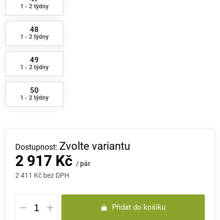
1 - 2 týdny
48
1 - 2 týdny
49
1 - 2 týdny
50
1 - 2 týdny
Zvolte variantu
2 917 Kč
/ pár
2 411 Kč bez DPH
Měrná
Přidat do košíku
cena: