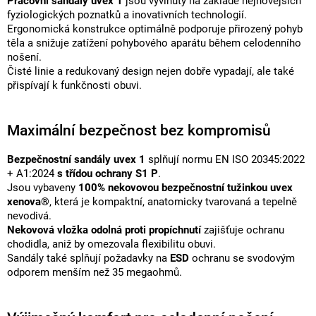
Pracovní sandály uvex 1
jsou vyvinuty na základě nejnovějších
fyziologických poznatků a inovativních technologií.
Ergonomická konstrukce optimálně podporuje přirozený pohyb
těla a snižuje zatížení pohybového aparátu během celodenního
nošení.
Čisté linie a redukovaný design nejen dobře vypadají, ale také
přispívají k funkčnosti obuvi.
Maximální bezpečnost bez kompromisů
Bezpečnostní sandály uvex 1
splňují normu EN ISO 20345:2022
+ A1:2024
s třídou ochrany S1 P
.
Jsou vybaveny
100% nekovovou bezpečnostní tužinkou uvex
xenova®
, která je kompaktní, anatomicky tvarovaná a tepelně
nevodivá.
Nekovová vložka odolná proti propíchnutí
zajišťuje ochranu
chodidla, aniž by omezovala flexibilitu obuvi.
Sandály také splňují požadavky na
ESD
ochranu se svodovým
odporem menším než 35 megaohmů.