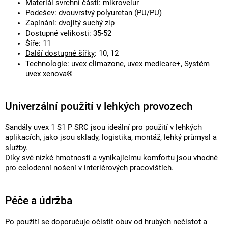
Materiál svrchní části: mikrovelur
Podešev: dvouvrstvý polyuretan (PU/PU)
Zapínání: dvojitý suchý zip
Dostupné velikosti: 35-52
Šíře: 11
Další dostupné šířky
: 10, 12
Technologie: uvex climazone, uvex medicare+, Systém
uvex xenova®
Univerzální použití v lehkých provozech
Sandály uvex 1 S1 P SRC jsou ideální pro použití v lehkých
aplikacích, jako jsou sklady, logistika, montáž, lehký průmysl a
služby.
Díky své nízké hmotnosti a vynikajícímu komfortu jsou vhodné
pro celodenní nošení v interiérových pracovištích.
Péče a údržba
Po použití se doporučuje očistit obuv od hrubých nečistot a