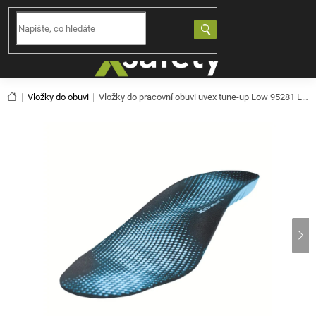
Přejít
na
NÁKUPNÍ
obsah
KOŠÍK
Domů
Vložky do obuvi
Vložky do pracovní obuvi uvex tune-up Low 95281
Low (95281)