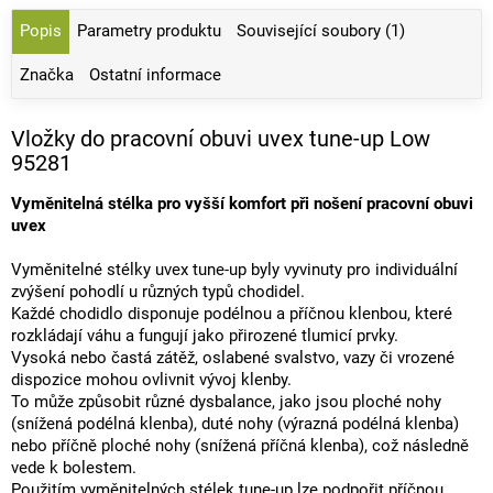
Popis
Parametry produktu
Související soubory (1)
Značka
Ostatní informace
Vložky do pracovní obuvi uvex tune-up Low
95281
Vyměnitelná stélka pro vyšší komfort při nošení pracovní obuvi
uvex
Vyměnitelné stélky uvex tune-up byly vyvinuty pro individuální
zvýšení pohodlí u různých typů chodidel.
Každé chodidlo disponuje podélnou a příčnou klenbou, které
rozkládají váhu a fungují jako přirozené tlumicí prvky.
Vysoká nebo častá zátěž, oslabené svalstvo, vazy či vrozené
dispozice mohou ovlivnit vývoj klenby.
To může způsobit různé dysbalance, jako jsou ploché nohy
(snížená podélná klenba), duté nohy (výrazná podélná klenba)
nebo příčně ploché nohy (snížená příčná klenba), což následně
vede k bolestem.
Použitím vyměnitelných stélek tune-up lze podpořit příčnou