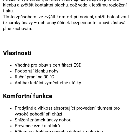
klenbu a zvětšit kontaktní plochu, což vede k lepšímu rozložení
tlaku.
Tímto způsobem lze zvýšit komfort při nošení, snížit bolestivost
i známky únavy – ochranný účinek bezpečnostní obuvi zůstává
plně zachován.
Vlastnosti
Vhodné pro obuv s certifikací ESD
Podporují klenbu nohy
Ruční praní na 30 °C
Antibakteriální vyměnitelné stélky
Komfortní funkce
Prodyšné a vlhkost absorbující provedení, tlumení pro
vysoké pohodlí při chůzi
Snížení známek únavy nohou
Prevence vzniku otlaků
Příjemná struktura povrchu šetrná k pokožce