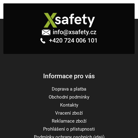
Z
á
info
@
xsafety.cz
p
+420 724 006 101
a
t
í
Informace pro vás
Doprava a platba
Obchodní podmínky
Kontakty
Vracení zboží
Reklamace zboží
Prohlášení o přístupnosti
Podmínky ochrany osobních údajů