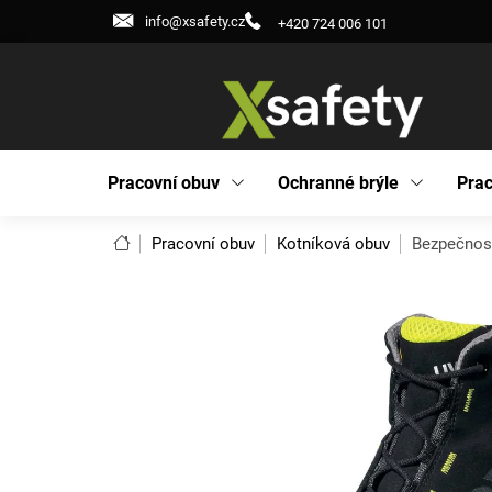
Přejít
info@xsafety.cz
+420 724 006 101
na
obsah
Pracovní obuv
Ochranné brýle
Prac
Domů
Pracovní obuv
Kotníková obuv
Bezpečnost