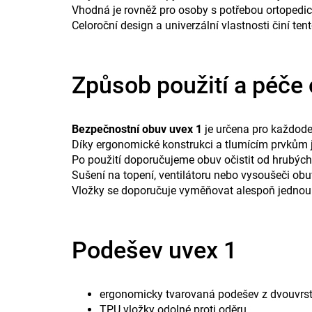
Vhodná je rovněž pro osoby s potřebou ortopedi
Celoroční design a univerzální vlastnosti činí ten
Způsob použití a péče
Bezpečnostní obuv uvex 1
je určena pro každode
Díky ergonomické konstrukci a tlumícím prvkům j
Po použití doporučujeme obuv očistit od hrubých 
Sušení na topení, ventilátoru nebo vysoušeči obu
Vložky se doporučuje vyměňovat alespoň jednou r
Podešev uvex 1
ergonomicky tvarovaná podešev z dvouvrstv
TPU vložky odolné proti oděru