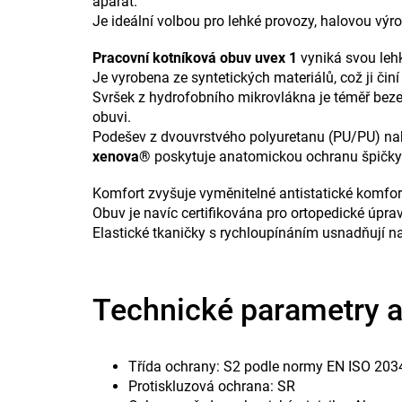
aparát.
Je ideální volbou pro lehké provozy, halovou výr
Pracovní kotníková obuv uvex 1
vyniká svou lehk
Je vyrobena ze syntetických materiálů, což ji čin
Svršek z hydrofobního mikrovlákna je téměř bezeš
obuvi.
Podešev z dvouvrstvého polyuretanu (PU/PU) nabíz
xenova®
poskytuje anatomickou ochranu špičky s
Komfort zvyšuje vyměnitelné antistatické komfort
Obuv je navíc certifikována pro ortopedické úpr
Elastické tkaničky s rychloupínáním usnadňují na
Technické parametry 
Třída ochrany: S2 podle normy EN ISO 20
Protiskluzová ochrana: SR