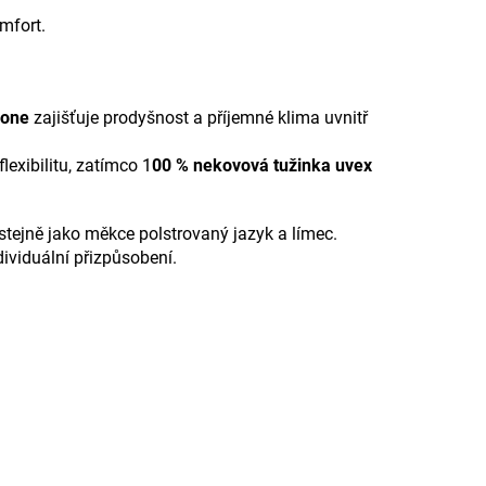
mfort.
zone
zajišťuje prodyšnost a příjemné klima uvnitř
exibilitu, zatímco 1
00 % nekovová tužinka uvex
stejně jako měkce polstrovaný jazyk a límec.
ividuální přizpůsobení.