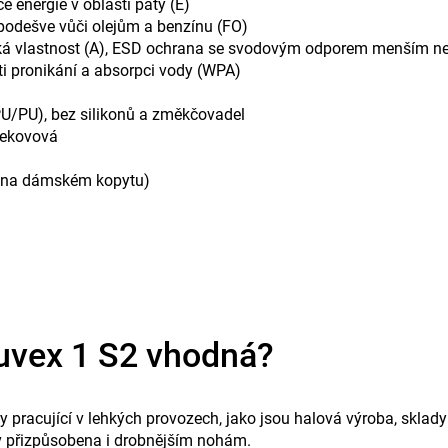
 energie v oblasti paty (E)
podešve vůči olejům a benzínu (FO)
atická vlastnost (A), ESD ochrana se svodovým odporem menším
ti pronikání a absorpci vody (WPA)
PU/PU), bez silikonů a změkčovadel
nekovová
ny na dámském kopytu)
 uvex 1 S2 vhodná?
y pracující v lehkých provozech, jako jsou halová výroba, sklady
v přizpůsobena i drobnějším nohám.