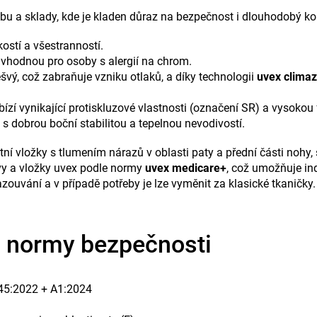
obu a sklady, kde je kladen důraz na bezpečnost i dlouhodobý ko
ostí a všestranností.
í vhodnou pro osoby s alergií na chrom.
vý, což zabraňuje vzniku otlaků, a díky technologii
uvex clima
í vynikající protiskluzové vlastnosti (označení SR) a vysokou fl
 dobrou boční stabilitou a tepelnou nevodivostí.
ní vložky s tlumením nárazů v oblasti paty a přední části nohy, 
avy a vložky uvex podle normy
uvex medicare+
, což umožňuje ind
zouvání a v případě potřeby je lze vyměnit za klasické tkaničky.
a normy bezpečnosti
345:2022 + A1:2024