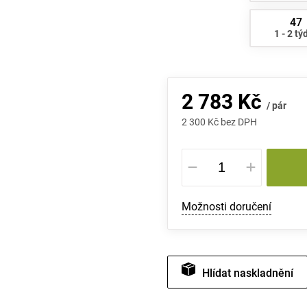
47
1 - 2 tý
2 783 Kč
/ pár
2 300 Kč bez DPH
Měrná
cena:
Možnosti doručení
Hlídat