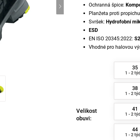
Ochranná špice:
Kompo
Planžeta proti propich
Svršek:
Hydrofobní mi
ESD
EN ISO 20345:2022:
S2
Vhodné pro halovou výr
35
1 - 2 tý
38
1 - 2 tý
41
Velikost
1 - 2 tý
obuvi:
44
1 - 2 tý