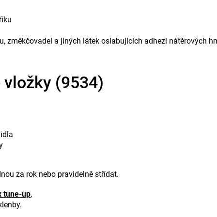
říku
u, změkčovadel a jiných látek oslabujících adhezi nátěrových h
 vložky (9534)
idla
y
nou za rok nebo pravidelně střídat.
x tune-up
,
klenby.