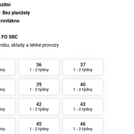
zitní
u:
Bez planžety
krovlákno
 FO SRC
obu, sklady a lehké provozy
36
37
dny
1 - 2 týdny
1 - 2 týdny
39
40
dny
1 - 2 týdny
1 - 2 týdny
42
43
dny
1 - 2 týdny
1 - 2 týdny
45
46
dny
1 - 2 týdny
1 - 2 týdny