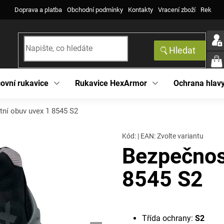
Doprava a platba
Obchodní podmínky
Kontakty
Vracení zboží
Reklama
Hledat
NÁK
KOŠ
ovní rukavice
Rukavice HexArmor
Ochrana hlav
ní obuv uvex 1 8545 S2
Kód:
|
EAN
:
Zvolte variantu
Bezpečnos
8545 S2
Třída ochrany:
S2