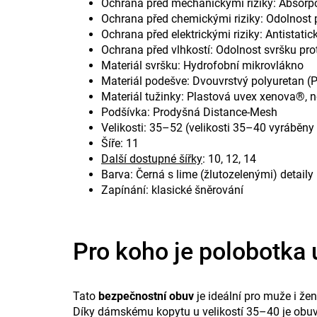
Ochrana před mechanickými riziky: Absorpce
Ochrana před chemickými riziky: Odolnost 
Ochrana před elektrickými riziky: Antist
Ochrana před vlhkostí: Odolnost svršku pro
Materiál svršku: Hydrofobní mikrovlákno
Materiál podešve: Dvouvrstvý polyuretan (
Materiál tužinky: Plastová uvex xenova®, 
Podšívka: Prodyšná Distance-Mesh
Velikosti: 35–52 (velikosti 35–40 vyrábě
Šíře: 11
Další dostupné šířky
: 10, 12, 14
Barva: Černá s lime (žlutozelenými) detaily
Zapínání: klasické šněrování
Pro koho je polobotka
Tato
bezpečnostní obuv
je ideální pro muže i žen
Díky dámskému kopytu u velikostí 35–40 je obu