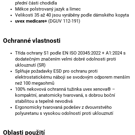
přední části chodidla
Měkce polstrovaný jazyk a límec
Velikosti 35 až 40 jsou vyráběny podle dámského kopyta
uvex medicare+
(DGUV 112-191)
Ochranné vlastnosti
Třída ochrany S1 podle EN ISO 20345:2022 + A1:2024 s
dodatečným značením velmi dobré odolnosti proti
uklouznutí (SR)
Splňuje požadavky ESD pro ochranu proti
elektrostatickému náboji se svodovým odporem menším
než 100 megaohmů
100% nekovová ochranná tužinka uvex xenova® –
kompaktní, anatomicky tvarovaná, s dobrou boční
stabilitou a tepelně nevodivá
Ergonomicky tvarovaná podešev z dvouvrstvého
polyuretanu s vysokou odolností proti uklouznutí
Oblasti použití