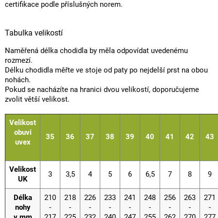
certifikace podle příslušných norem.
Tabulka velikostí
Naměřená délka chodidla by měla odpovídat uvedenému
rozmezí.
Délku chodidla měřte ve stoje od paty po nejdelší prst na obou
nohách.
Pokud se nacházíte na hranici dvou velikostí, doporučujeme
zvolit větší velikost.
Velikost
obuvi
35
36
37
38
39
40
41
42
43
uvex
Velikost
3
3,5
4
5
6
6,5
7
8
9
UK
Délka
210
218
226
233
241
248
256
263
271
nohy
-
-
-
-
-
-
-
-
-
v mm
217
225
232
240
247
255
262
270
277