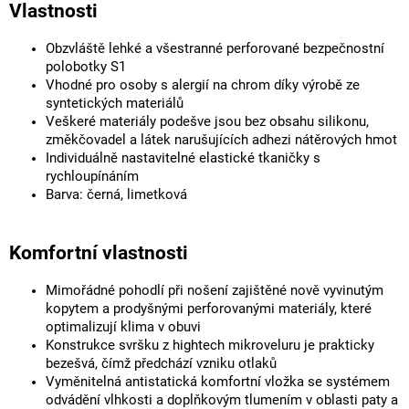
Vlastnosti
Obzvláště lehké a všestranné perforované bezpečnostní
polobotky S1
Vhodné pro osoby s alergií na chrom díky výrobě ze
syntetických materiálů
Veškeré materiály podešve jsou bez obsahu silikonu,
změkčovadel a látek narušujících adhezi nátěrových hmot
Individuálně nastavitelné elastické tkaničky s
rychloupínáním
Barva: černá, limetková
Komfortní vlastnosti
Mimořádné pohodlí při nošení zajištěné nově vyvinutým
kopytem a prodyšnými perforovanými materiály, které
optimalizují klima v obuvi
Konstrukce svršku z hightech mikroveluru je prakticky
bezešvá, čímž předchází vzniku otlaků
Vyměnitelná antistatická komfortní vložka se systémem
odvádění vlhkosti a doplňkovým tlumením v oblasti paty a