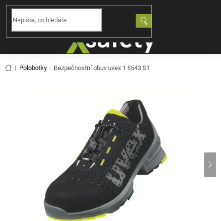
Přejít
na
NÁKUPNÍ
obsah
KOŠÍK
Domů
Polobotky
Bezpečnostní obuv uvex 1 8543 S1