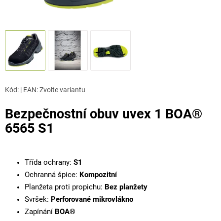
Kód:
|
EAN
:
Zvolte variantu
Bezpečnostní obuv uvex 1 BOA®
6565 S1
Třída ochrany:
S1
Ochranná špice:
Kompozitní
Planžeta proti propichu:
Bez planžety
Svršek:
Perforované mikrovlákno
Zapínání
BOA®