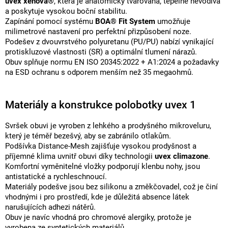
uvex xenova®
, která je anatomicky tvarovaná, tepelně nevodivá
a poskytuje vysokou boční stabilitu.
Zapínání pomocí systému
BOA® Fit System
umožňuje
milimetrové nastavení pro perfektní přizpůsobení noze.
Podešev z dvouvrstvého polyuretanu (PU/PU) nabízí vynikající
protiskluzové vlastnosti (SR) a optimální tlumení nárazů.
Obuv splňuje normu EN ISO 20345:2022 + A1:2024 a požadavky
na ESD ochranu s odporem menším než 35 megaohmů.
Materiály a konstrukce polobotky uvex 1
Svršek obuvi je vyroben z lehkého a prodyšného mikroveluru,
který je téměř bezešvý, aby se zabránilo otlakům.
Podšívka Distance-Mesh zajišťuje vysokou prodyšnost a
příjemné klima uvnitř obuvi díky technologii
uvex climazone
.
Komfortní vyměnitelné vložky podporují klenbu nohy, jsou
antistatické a rychleschnoucí.
Materiály podešve jsou bez silikonu a změkčovadel, což je činí
vhodnými i pro prostředí, kde je důležitá absence látek
narušujících adhezi nátěrů.
Obuv je navíc vhodná pro chromové alergiky, protože je
vyrobena ze syntetických materiálů.