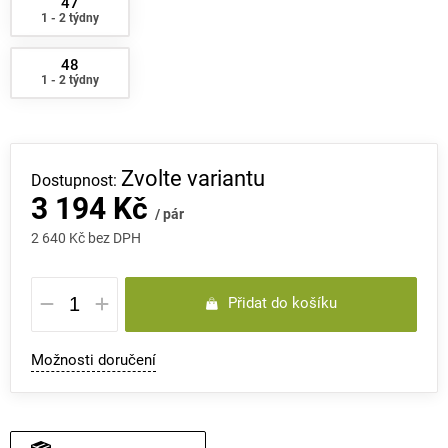
47
1 - 2 týdny
48
1 - 2 týdny
Zvolte variantu
3 194 Kč
/ pár
2 640 Kč bez DPH
Měrná
Přidat do košíku
cena:
Možnosti doručení