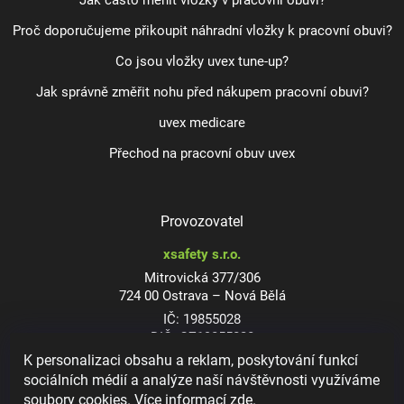
Jak často měnit vložky v pracovní obuvi?
Proč doporučujeme přikoupit náhradní vložky k pracovní obuvi?
Co jsou vložky uvex tune-up?
Jak správně změřit nohu před nákupem pracovní obuvi?
uvex medicare
Přechod na pracovní obuv uvex
Provozovatel
xsafety s.r.o.
Mitrovická 377/306
724 00 Ostrava – Nová Bělá
IČ: 19855028
DIČ: CZ19855028
K personalizaci obsahu a reklam, poskytování funkcí
sociálních médií a analýze naší návštěvnosti využíváme
soubory cookies. Více informací
zde
.