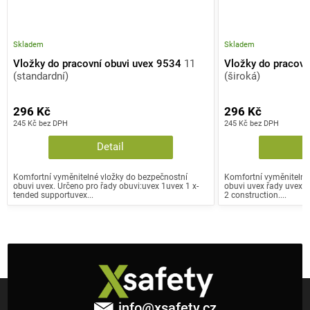
Skladem
Skladem
Vložky do pracovní obuvi uvex 9534
11
Vložky do pracovn
(standardní)
(široká)
296 Kč
296 Kč
245 Kč bez DPH
245 Kč bez DPH
Detail
Komfortní vyměnitelné vložky do bezpečnostní
Komfortní vyměnitelné
obuvi uvex. Určeno pro řady obuvi:uvex 1uvex 1 x-
obuvi uvex řady uvex 1,
tended supportuvex...
2 construction....
Z
á
info
@
xsafety.cz