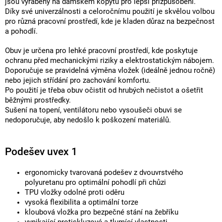
jsou vyráběny na dámském kopytu pro lepší přizpůsobení.
Díky své univerzálnosti a celoročnímu použití je skvělou volbou
pro různá pracovní prostředí, kde je kladen důraz na bezpečnost
a pohodlí.
Obuv je určena pro lehké pracovní prostředí, kde poskytuje
ochranu před mechanickými riziky a elektrostatickým nábojem.
Doporučuje se pravidelná výměna vložek (ideálně jednou ročně)
nebo jejich střídání pro zachování komfortu.
Po použití je třeba obuv očistit od hrubých nečistot a ošetřit
běžnými prostředky.
Sušení na topení, ventilátoru nebo vysoušeči obuvi se
nedoporučuje, aby nedošlo k poškození materiálů.
Podešev uvex 1
ergonomicky tvarovaná podešev z dvouvrstvého
polyuretanu pro optimální pohodlí při chůzi
TPU vložky odolné proti oděru
vysoká flexibilita a optimální torze
kloubová vložka pro bezpečné stání na žebříku