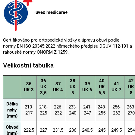
uvex medicare+
Certifikováno pro ortopedické vložky a úpravu obuvi podle
normy EN ISO 20345:2022 německého předpisu DGUV 112-191 a
rakouské normy ÖNORM Z 1259.
Velikostní tabulka
36
38
40
42
35
37
39
41
UK
UK
UK
UK
UK 3
UK 4
UK 6
UK 7
3,5
5
6,5
8
Délka
210-
218-
226-
233-
241-
248-
256-
263
nohy
217
225
232
240
247
255
262
270
(mm)
Obvod
222,5
227
231,5
236
240,5
245
249,5
254
(mm)