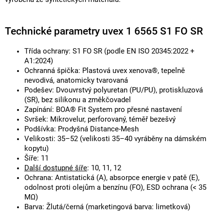
Technické parametry uvex 1 6565 S1 FO SR
Třída ochrany: S1 FO SR (podle EN ISO 20345:2022 +
A1:2024)
Ochranná špička: Plastová uvex xenova®, tepelně
nevodivá, anatomicky tvarovaná
Podešev: Dvouvrstvý polyuretan (PU/PU), protiskluzová
(SR), bez silikonu a změkčovadel
Zapínání: BOA® Fit System pro přesné nastavení
Svršek: Mikrovelur, perforovaný, téměř bezešvý
Podšívka: Prodyšná Distance-Mesh
Velikosti: 35–52 (velikosti 35–40 vyráběny na dámském
kopytu)
Šíře: 11
Další dostupné šíře
: 10, 11, 12
Ochrana: Antistatická (A), absorpce energie v patě (E),
odolnost proti olejům a benzínu (FO), ESD ochrana (< 35
MΩ)
Barva: Žlutá/černá (marketingová barva: limetková)