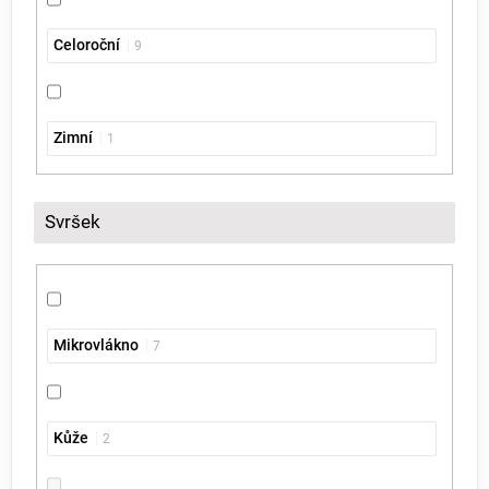
Celoroční
9
Zimní
1
Svršek
Mikrovlákno
7
Kůže
2