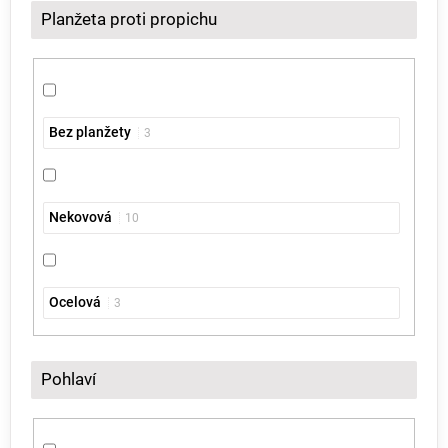
Planžeta proti propichu
Bez planžety
3
Nekovová
10
Ocelová
3
Pohlaví