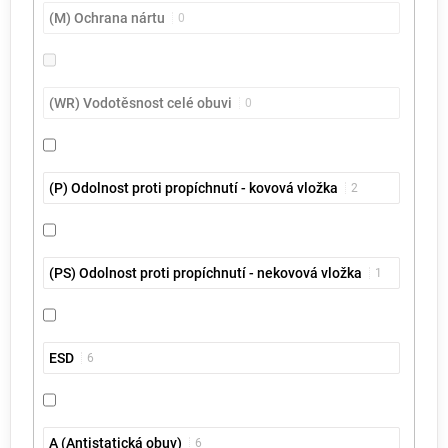
(M) Ochrana nártu
0
(WR) Vodotěsnost celé obuvi
0
(P) Odolnost proti propíchnutí - kovová vložka
2
(PS) Odolnost proti propíchnutí - nekovová vložka
1
ESD
6
A (Antistatická obuv)
6