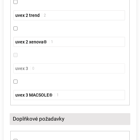
uvex 2 trend
2
uvex 2 xenova®
1
uvex 3
0
uvex 3 MACSOLE®
1
Doplňkové požadavky