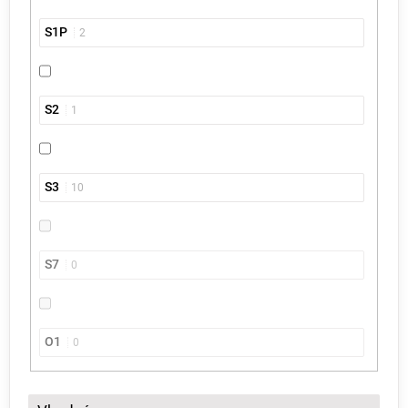
S1P
2
S2
1
S3
10
S7
0
O1
0