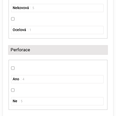
Nekovová
5
Ocelová
1
Perforace
Ano
4
Ne
5