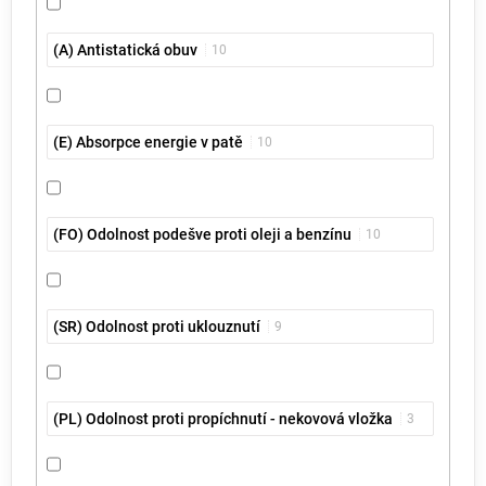
(A) Antistatická obuv
10
(E) Absorpce energie v patě
10
(FO) Odolnost podešve proti oleji a benzínu
10
(SR) Odolnost proti uklouznutí
9
(PL) Odolnost proti propíchnutí - nekovová vložka
3