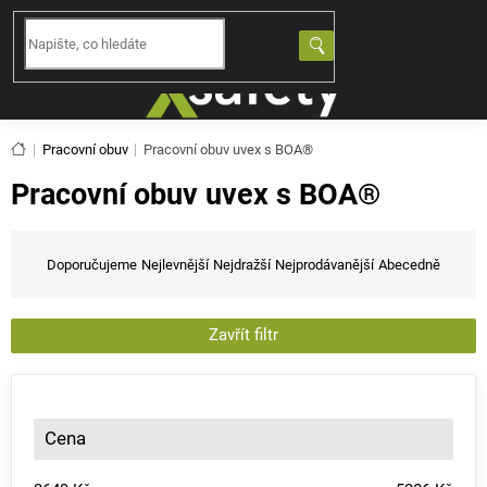
Přejít
na
NÁKUPNÍ
obsah
KOŠÍK
Domů
Pracovní obuv
Pracovní obuv uvex s BOA®
Pracovní obuv uvex s BOA®
Ř
a
Doporučujeme
Nejlevnější
Nejdražší
Nejprodávanější
Abecedně
z
e
n
Zavřít filtr
í
p
r
o
Cena
d
u