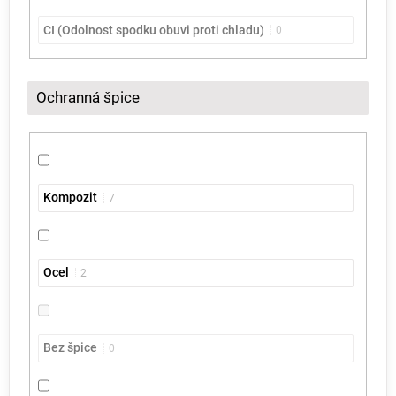
CI (Odolnost spodku obuvi proti chladu)
0
Ochranná špice
Kompozit
7
Ocel
2
Bez špice
0