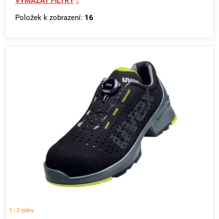
VYMAZAT FILTRY
Položek k zobrazení:
16
V
ý
p
i
s
p
r
o
d
u
k
t
ů
1 - 2 týdny