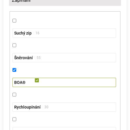
Zapínání
Suchý zip
16
Šněrování
55
BOA®
Rychloupínání
30