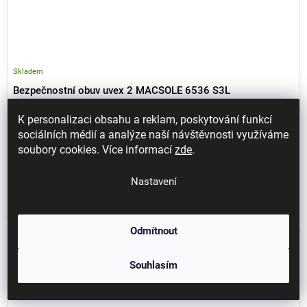
Skladem
Bezpečnostní obuv uvex 2 MACSOLE 6536 S3L
K personalizaci obsahu a reklam, poskytování funkcí
sociálních médií a analýze naší návštěvnosti využíváme
5 205 Kč / pár
soubory cookies. Více informací
zde
.
4 302 Kč bez DPH
Detail
Nastavení
Třída ochrany: S3L Ochranná špice: Kompozitní Planžeta proti propichu:
Nekovová Svršek: Hydrofobní hladká kůže...
Odmítnout
Souhlasím