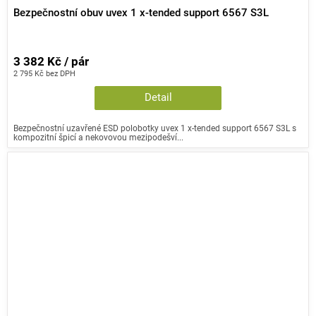
Bezpečnostní obuv uvex 1 x-tended support 6567 S3L
3 382 Kč / pár
2 795 Kč bez DPH
Detail
Bezpečnostní uzavřené ESD polobotky uvex 1 x-tended support 6567 S3L s
kompozitní špicí a nekovovou mezipodešví...