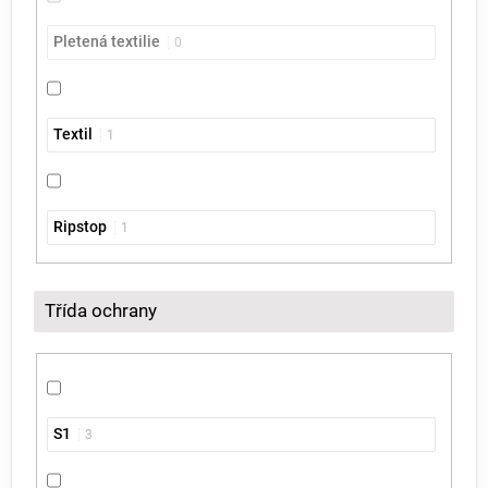
Pletená textilie
0
Textil
1
Ripstop
1
Třída ochrany
S1
3