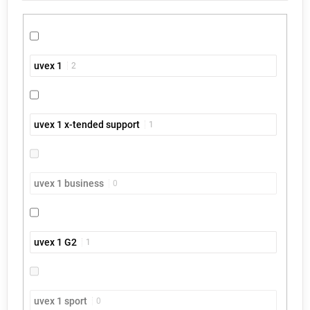
uvex 1
2
uvex 1 x-tended support
1
uvex 1 business
0
uvex 1 G2
1
uvex 1 sport
0