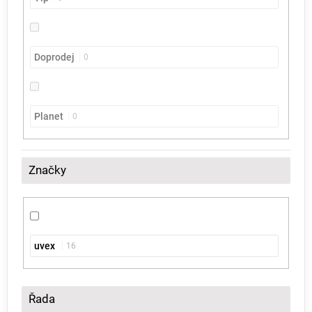
Doprodej
0
Planet
0
Značky
uvex
16
Řada