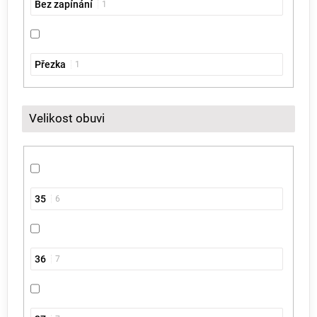
Bez zapínání
1
Přezka
1
Velikost obuvi
35
6
36
7