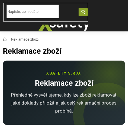
Přejít
na
NÁKUPNÍ
obsah
KOŠÍK
Domů
Reklamace zboží
Reklamace zboží
XSAFETY S.R.O.
Reklamace zboží
Přehledně vysvětlujeme, kdy lze zboží reklamovat,
jaké doklady přiložit a jak celý reklamační proces
probíhá.