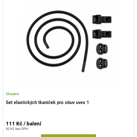
ý
r
p
o
i
d
s
u
p
k
r
t
o
ů
d
u
k
t
ů
Skladem
Set elastických tkaniček pro obuv uvex 1
111 Kč / balení
92 Kč bez DPH