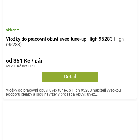
Skladem
Vložky do pracovní obuvi uvex tune-up High 95283
High
(95283)
od 351 Kč / pár
od 290 Kč bez DPH
Detail
Vložky do pracovní obuvi uvex tune-up High 95283 nabízejí vysokou
podporu klenby a jsou navrženy pro řada obuvi: uvex...