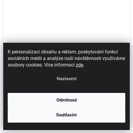
K personalizaci obsahu a reklam, poskytování funkcí
sociálních médií a analýze naší návštěvnosti využíváme
soubory cookies. Více informací
zde
.
1 - 2 týdny
Vložky do pracovní obuvi uvex 2 trend
11 (standardní)
Nastavení
296 Kč / pár
Odmítnout
245 Kč bez DPH
Detail
Souhlasím
Výměnné vložky do pracovní obuvi uvex 2 trend zajišťují komfort a podporu
chodidla při celodenním nošení.