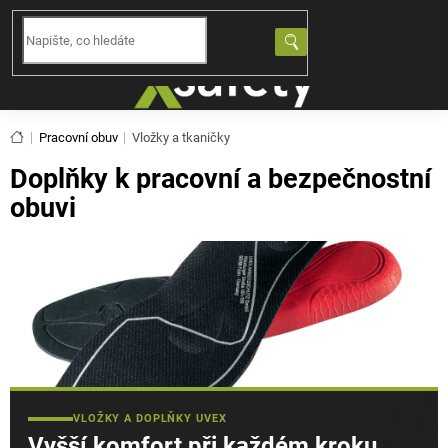
Přejít
na
NÁKUPNÍ
obsah
KOŠÍK
Domů
Pracovní obuv
Vložky a tkaničky
Doplňky k pracovní a bezpečnostní
obuvi
VLOŽKY A DOPLŇKY UVEX
Vyšší komfort při každém kroku.