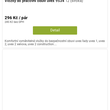
Vložky do pracovní obuvi uvex 9534
12 (široká)
296 Kč / pár
245 Kč bez DPH
Detail
Komfortní vyměnitelné vložky do bezpečnostní obuvi uvex řady uvex 1, uvex
2, uvex 2 xenova, uvex 2 construction....