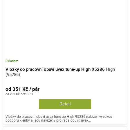
Skladem
Vložky do pracovní obuvi uvex tune-up High 95286
High
(95286)
od 351 Kč / pár
od 290 Kč bez DPH
Detail
Vložky do pracovní obuvi uvex tune-up High 95286 nabízejí vysokou
podporu klenby a jsou navrženy pro řada obuvi: uvex...