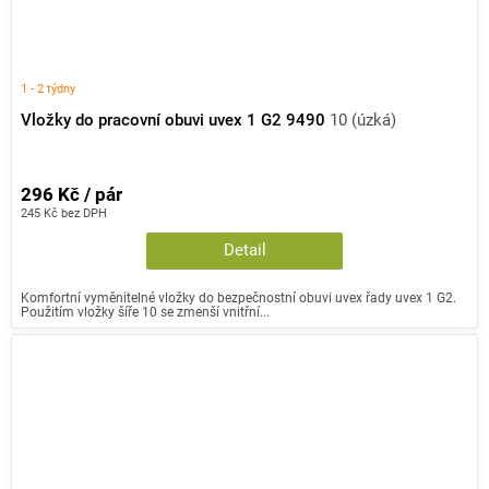
1 - 2 týdny
Vložky do pracovní obuvi uvex 1 G2 9490
10 (úzká)
296 Kč / pár
245 Kč bez DPH
Detail
Komfortní vyměnitelné vložky do bezpečnostní obuvi uvex řady uvex 1 G2.
Použitím vložky šíře 10 se zmenší vnitřní...