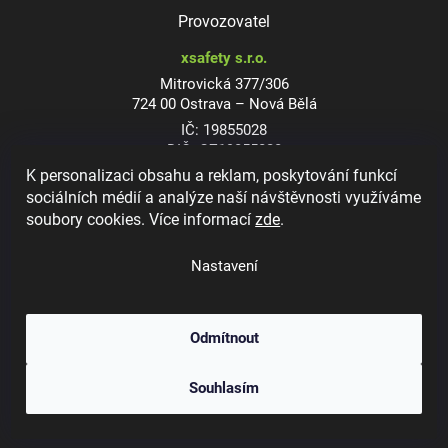
Provozovatel
xsafety s.r.o.
Mitrovická 377/306
724 00 Ostrava – Nová Bělá
IČ: 19855028
DIČ: CZ19855028
K personalizaci obsahu a reklam, poskytování funkcí
sociálních médií a analýze naší návštěvnosti využíváme
soubory cookies. Více informací
zde
.
Dioptrické ochranné brýle
Nastavení
Odmítnout
Copyright 2026
xsafety.cz
. Všechna práva vyhrazena.
Upravit nastavení
Souhlasím
cookies
Vytvořil Shoptet
&
Jakub Grác