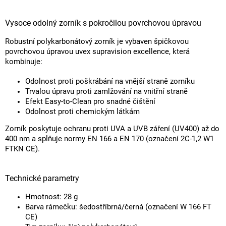
Vysoce odolný zorník s pokročilou povrchovou úpravou
Robustní polykarbonátový zorník je vybaven špičkovou
povrchovou úpravou uvex supravision excellence, která
kombinuje:
Odolnost proti poškrábání na vnější straně zorníku
Trvalou úpravu proti zamlžování na vnitřní straně
Efekt Easy-to-Clean pro snadné čištění
Odolnost proti chemickým látkám
Zorník poskytuje ochranu proti UVA a UVB záření (UV400) až do
400 nm a splňuje normy EN 166 a EN 170 (označení 2C-1,2 W1
FTKN CE).
Technické parametry
Hmotnost: 28 g
Barva rámečku: šedostříbrná/černá (označení W 166 FT
CE)