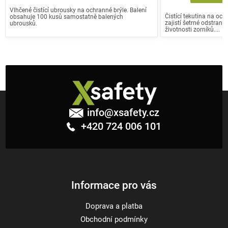
Vlhčené čistící ubrousky na ochranné brýle. Balení
Čistící tekutina na oc
obsahuje 100 kusů samostatně balených
zajistí šetrné odstraně
ubrousků.
životnosti zorníků....
Z
á
info
@
xsafety.cz
p
+420 724 006 101
a
t
í
Informace pro vás
Doprava a platba
Obchodní podmínky