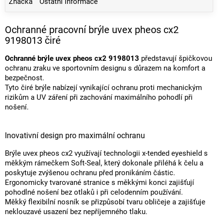
Značka
Ostatní informace
Ochranné pracovní brýle uvex pheos cx2
9198013 čiré
Ochranné brýle uvex pheos cx2 9198013
představují špičkovou
ochranu zraku ve sportovním designu s důrazem na komfort a
bezpečnost.
Tyto čiré brýle nabízejí vynikající ochranu proti mechanickým
rizikům a UV záření při zachování maximálního pohodlí při
nošení.
Inovativní design pro maximální ochranu
Brýle uvex pheos cx2 využívají technologii x-tended eyeshield s
měkkým rámečkem Soft-Seal, který dokonale přiléhá k čelu a
poskytuje zvýšenou ochranu před pronikáním částic.
Ergonomicky tvarované stranice s měkkými konci zajišťují
pohodlné nošení bez otlaků i při celodenním používání.
Měkký flexibilní nosník se přizpůsobí tvaru obličeje a zajišťuje
neklouzavé usazení bez nepříjemného tlaku.