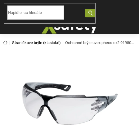
Přejít
na
NÁKUPNÍ
obsah
KOŠÍK
Domů
Straničkové brýle (klasické)
Ochranné brýle uvex pheos cx2 9198013