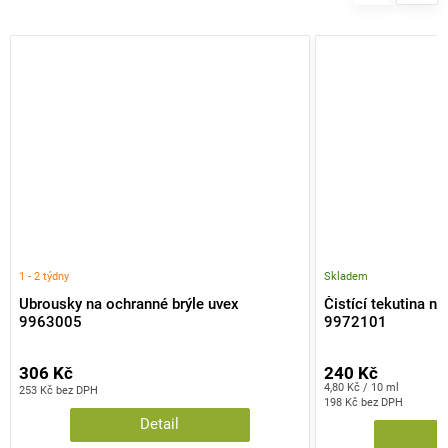
1 - 2 týdny
Skladem
Ubrousky na ochranné brýle uvex
Čistící tekutina n
9963005
9972101
306 Kč
240 Kč
Měrná
4,80 Kč / 10 ml
253 Kč bez DPH
cena:
198 Kč bez DPH
Detail