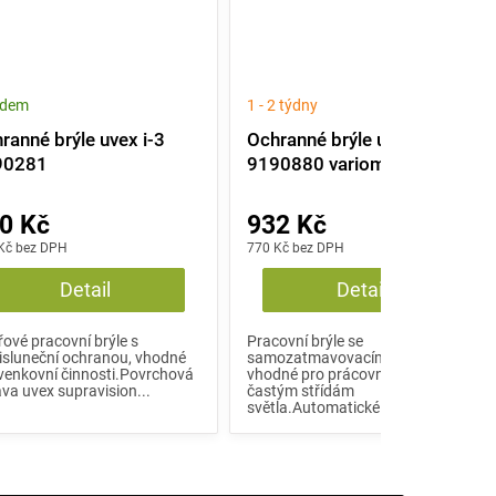
adem
1 - 2 týdny
ranné brýle uvex i-3
Ochranné brýle uvex i-3
90281
9190880 variomatic
0 Kč
932 Kč
Kč bez DPH
770 Kč bez DPH
Detail
Detail
ové pracovní brýle s
Pracovní brýle se
isluneční ochranou, vhodné
samozatmavovacím zorníkem,
venkovní činnosti.Povrchová
vhodné pro prácovní činnosti s
va uvex supravision...
častým střídám
světla.Automatické...