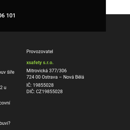
06 101
Provozovatel
xsafety s.r.o.
Mitrovická 377/306
uv šíře
724 00 Ostrava – Nová Bělá
IČ: 19855028
12 u
DIČ: CZ19855028
covní
buvi?