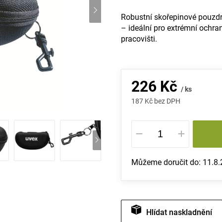
Robustní skořepinové pouzdr
– ideální pro extrémní ochra
pracovišti.
226 Kč
/ ks
187 Kč bez DPH
Měrná
cena:
Můžeme doručit do:
11.8
Hlídat