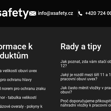
info
@
xsafety.cz
+420 724 0
ormace k
Rady a tipy
oduktům
Jak poznat, zda vám stačí ob
12?
 velikostí obuvi uvex
Jaký je rozdíl mezi šíří 11 a 
pracovní obuvi uvex?
pro ochranu hlavy
Jak často měnit vložky v pra
d norem pro ochranu zraku
obuvi?
r - tabulka velikostí
Proč doporučujeme přikoupit
náhradní vložky k pracovní o
ázové overaly - pokyny k