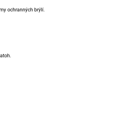
ámy ochranných brýlí.
atoh.