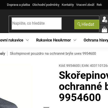
Doprava a platba
Obchodní podmínky
Kontakty
Vracení zboží
Reklama
Hledat
NÁK
KOŠ
ovní rukavice
Rukavice HexArmor
Ochrana hlav
aly
Skořepinové pouzdro na ochranné brýle uvex 9954600
Kód:
9954600
|
EAN
:
403110126
Skořepino
ochranné 
9954600