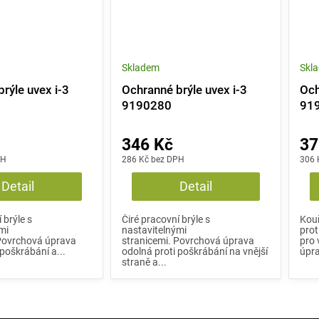
Skladem
Skl
rýle uvex i-3
Ochranné brýle uvex i-3
Och
9190280
91
346 Kč
37
PH
286 Kč bez DPH
306 
Detail
Detail
 brýle s
Čiré pracovní brýle s
Kouř
mi
nastavitelnými
prot
 Povrchová úprava
stranicemi. Povrchová úprava
pro 
 poškrábání a...
odolná proti poškrábání na vnější
úpra
straně a...