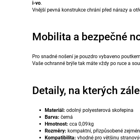
i‑vo
.
Vnější pevná konstrukce chrání před nárazy a otř
Mobilita a bezpečné n
Pro snadné nošení je pouzdro vybaveno poutkem p
Vaše ochranné brýle tak máte vždy po ruce a so
Detaily, na kterých zále
Materiál:
odolný polyesterová skořepina
Barva:
černá
Hmotnost:
cca 0,09 kg
Rozměry:
kompaktní, přizpůsobené zejmé
Kompatibilita:
vhodné pro většinu stranový