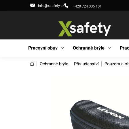
Přejít
info@xsafety.cz
+420 724 006 101
na
obsah
Pracovní obuv
Ochranné brýle
Prac
Domů
Ochranné brýle
Příslušenství
Pouzdra a ob