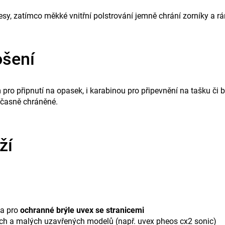
esy, zatímco měkké vnitřní polstrování jemně chrání zorníky a r
ošení
ro připnutí na opasek, i karabinou pro připevnění na tašku či b
učasně chráněné.
ží
na pro
ochranné brýle uvex se stranicemi
ch a malých uzavřených modelů (např. uvex pheos cx2 sonic)