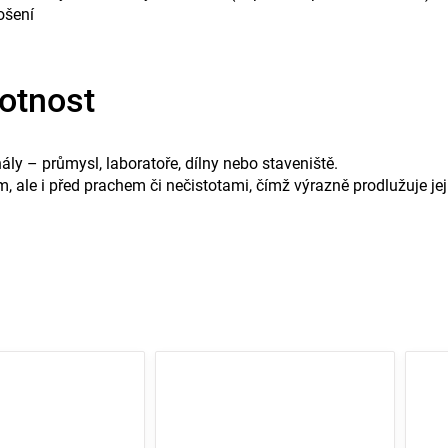
ošení
votnost
ly – průmysl, laboratoře, dílny nebo staveniště.
ale i před prachem či nečistotami, čímž výrazně prodlužuje jej