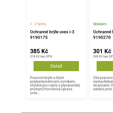
1 - 2 týdny
Skladem
Ochranné brýle uvex i-3
Ochranné b
9190175
9190270
385 Kč
301 Kč
318 Kč bez DPH
249 Kč bez D
Detail
Pracovní brýle s čirým
Čiré pracovní
polykarbonátovým zorníkem,
nastavitelný
vhodné pro ropný a plynárenský
stranicemi.
průmysl.Povrchová úprava
odolná proti
uvex...