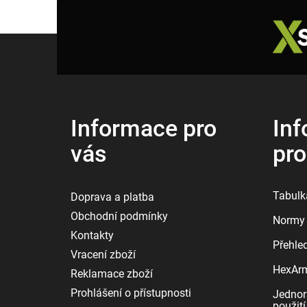
Z
á
p
a
t
í
Informace pro
Inf
vás
pr
Tabulka
Doprava a platba
Obchodní podmínky
Normy 
Kontakty
Přehle
Vracení zboží
HexArmo
Reklamace zboží
Prohlášení o přístupnosti
Jednor
použití