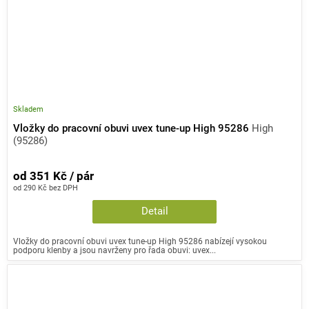
Skladem
Vložky do pracovní obuvi uvex tune-up High 95286
High
(95286)
od 351 Kč / pár
od 290 Kč bez DPH
Detail
Vložky do pracovní obuvi uvex tune-up High 95286 nabízejí vysokou
podporu klenby a jsou navrženy pro řada obuvi: uvex...