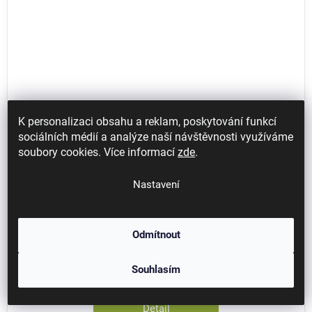
K personalizaci obsahu a reklam, poskytování funkcí
sociálních médií a analýze naší návštěvnosti využíváme
soubory cookies. Více informací
zde
.
Nastavení
1 - 2 týdny
Vložky do pracovní obuvi uvex 9518
10 (úzká)
Odmítnout
Souhlasím
296 Kč / pár
245 Kč bez DPH
Detail