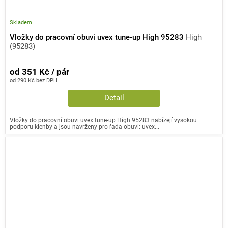
Skladem
Vložky do pracovní obuvi uvex tune-up High 95283
High
(95283)
od 351 Kč / pár
od 290 Kč bez DPH
Detail
Vložky do pracovní obuvi uvex tune-up High 95283 nabízejí vysokou
podporu klenby a jsou navrženy pro řada obuvi: uvex...