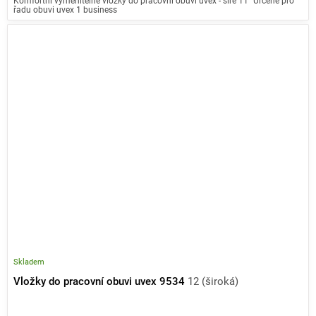
Komfortní vyměnitelné vložky do pracovní obuvi uvex - šíře 11" Určené pro
řadu obuvi uvex 1 business
Skladem
Vložky do pracovní obuvi uvex 9534
12 (široká)