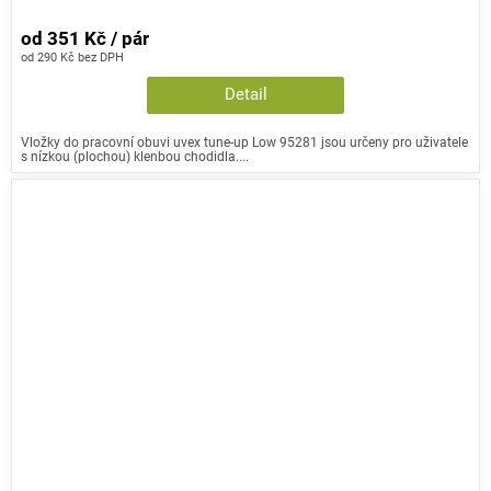
od 351 Kč / pár
od 290 Kč bez DPH
Detail
Vložky do pracovní obuvi uvex tune-up Low 95281 jsou určeny pro uživatele
s nízkou (plochou) klenbou chodidla....