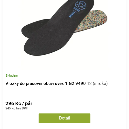
i
d
s
u
p
k
r
t
o
ů
d
u
k
t
ů
Skladem
Vložky do pracovní obuvi uvex 1 G2 9490
12 (široká)
296 Kč / pár
245 Kč bez DPH
Detail