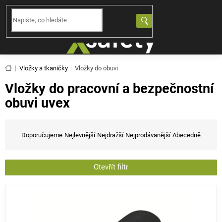
Přejít
na
NÁKUPNÍ
obsah
KOŠÍK
Domů
Vložky a tkaničky
Vložky do obuvi
Vložky do pracovní a bezpečnostní
obuvi uvex
Ř
a
Doporučujeme
Nejlevnější
Nejdražší
Nejprodávanější
Abecedně
z
e
n
Otevřít filtr
í
V
p
ý
r
p
o