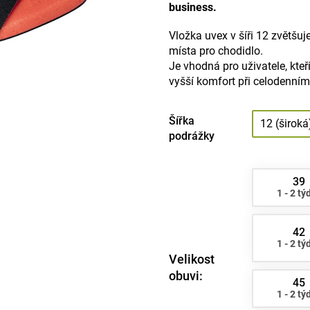
business.
Vložka uvex v šíři 12 zvětšuj
místa pro chodidlo.
Je vhodná pro uživatele, kteří
vyšší komfort při celodenním
Šířka
12 (široká
podrážky
39
1 - 2 tý
42
1 - 2 tý
Velikost
obuvi:
45
1 - 2 tý