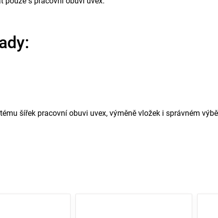
 pouze s pracovní obuví uvex.
ady:
ystému šířek pracovní obuvi uvex, výměně vložek i správném výbě