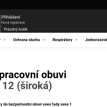
ce zboží
Prohlášení o přístupnosti
Podmínky ochrany osobních údajů
EU pro
Přihlášení
Nová registrace
Prázdný košík
UPNÍ
ÍK
y
Ochrana sluchu
Respirátory
Jednorázové
pracovní obuvi
5
12 (široká)
y do bezpečnostní obuvi uvex řady uvex 1