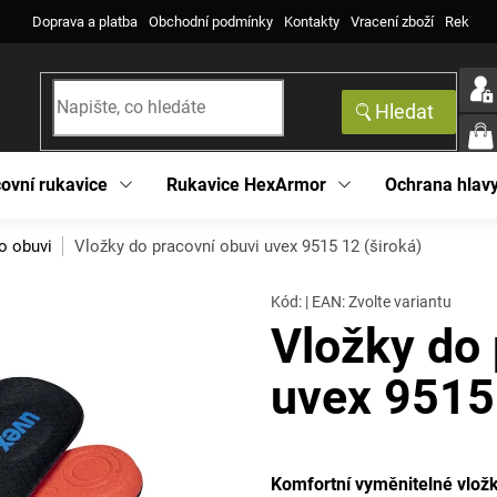
Doprava a platba
Obchodní podmínky
Kontakty
Vracení zboží
Reklama
Hledat
NÁK
KOŠ
ovní rukavice
Rukavice HexArmor
Ochrana hlav
o obuvi
Vložky do pracovní obuvi uvex 9515
12 (široká)
Kód:
|
EAN
:
Zvolte variantu
Vložky do 
uvex 951
Komfortní vyměnitelné vložk