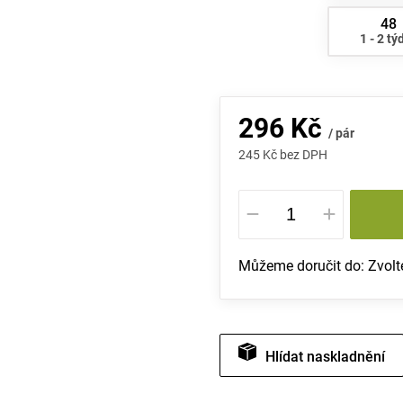
48
1 - 2 tý
296 Kč
/ pár
245 Kč bez DPH
Měrná
cena:
Můžeme doručit do:
Zvolt
Hlídat