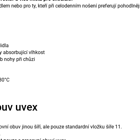
em nebo pro ty, kteří při celodenním nošení preferují pohodlnějš
idla
 absorbující vlhkost
yb nohy při chůzi
 30°C
buv uvex
vní obuv jinou šíří, ale pouze standardní vložku šíře 11.
.