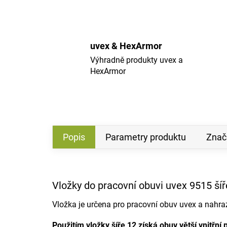
uvex & HexArmor
Výhradně produkty uvex a
HexArmor
Popis
Parametry produktu
Znač
Vložky do pracovní obuvi uvex 9515 šíř
Vložka je určena pro pracovní obuv uvex a nahraz
Použitím vložky šíře 12 získá obuv větší vnitřní 