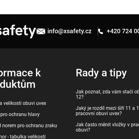
info
@
xsafety.cz
+420 724 0
ormace k
Rady a tipy
oduktům
Jak poznat, zda vám stačí ob
12?
 velikostí obuvi uvex
Jaký je rozdíl mezi šíří 11 a 
pracovní obuvi uvex?
pro ochranu hlavy
Jak často měnit vložky v pra
d norem pro ochranu zraku
obuvi?
r - tabulka velikostí