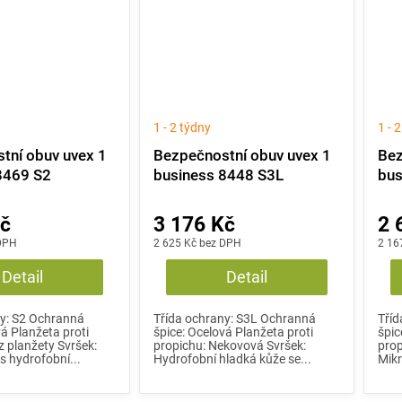
1 - 2 týdny
1 - 
tní obuv uvex 1
Bezpečnostní obuv uvex 1
Bez
8469 S2
business 8448 S3L
bus
SR
Kč
3 176 Kč
2 
 DPH
2 625 Kč bez DPH
2 16
Detail
Detail
ny: S2 Ochranná
Třída ochrany: S3L Ochranná
Tříd
vá Planžeta proti
špice: Ocelová Planžeta proti
špic
z planžety Svršek:
propichu: Nekovová Svršek:
prop
s hydrofobní...
Hydrofobní hladká kůže se...
Mikr