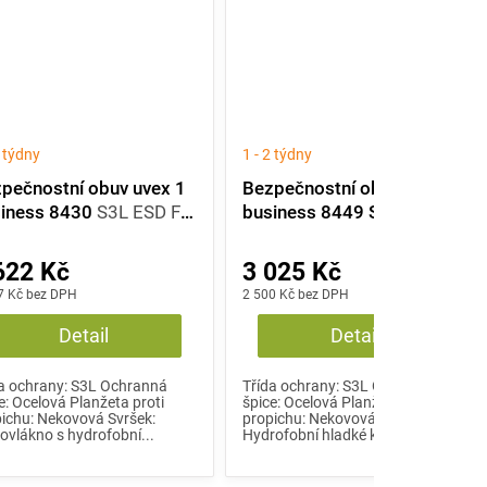
2 týdny
1 - 2 týdny
pečnostní obuv uvex 1
Bezpečnostní obuv uvex 1
iness 8430
S3L ESD FO
business 8449 S3L
622 Kč
3 025 Kč
7 Kč bez DPH
2 500 Kč bez DPH
Detail
Detail
a ochrany: S3L Ochranná
Třída ochrany: S3L Ochranná
e: Ocelová Planžeta proti
špice: Ocelová Planžeta proti
ichu: Nekovová Svršek:
propichu: Nekovová Svršek:
ovlákno s hydrofobní...
Hydrofobní hladké kůže ESD...