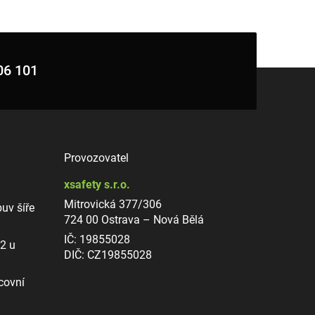
06 101
Provozovatel
xsafety s.r.o.
Mitrovická 377/306
uv šíře
724 00 Ostrava – Nová Bělá
IČ: 19855028
12 u
DIČ: CZ19855028
covní