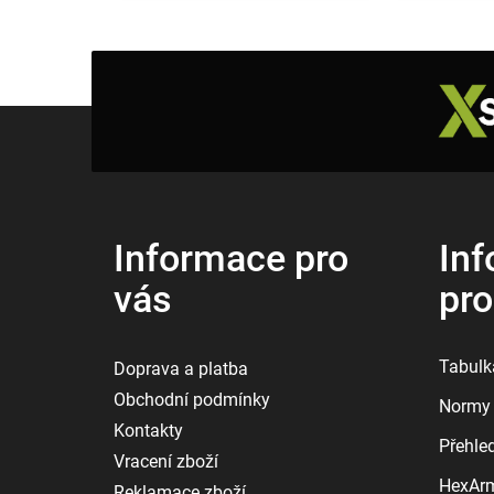
Z
á
p
a
t
í
Informace pro
Inf
vás
pr
Tabulka
Doprava a platba
Obchodní podmínky
Normy 
Kontakty
Přehle
Vracení zboží
HexArmo
Reklamace zboží