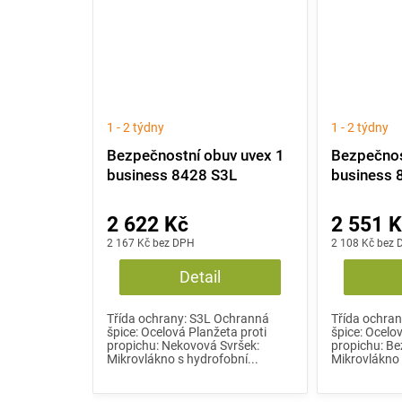
1 - 2 týdny
1 - 2 týdny
Bezpečnostní obuv uvex 1
Bezpečnos
business 8428 S3L
business 
2 622 Kč
2 551 
2 167 Kč bez DPH
2 108 Kč bez
Detail
Třída ochrany: S3L Ochranná
Třída ochra
špice: Ocelová Planžeta proti
špice: Ocelo
propichu: Nekovová Svršek:
propichu: Be
Mikrovlákno s hydrofobní...
Mikrovlákno 