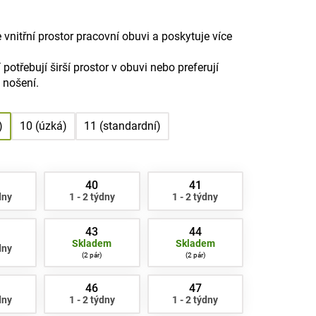
e vnitřní prostor pracovní obuvi a poskytuje více
 potřebují širší prostor v obuvi nebo preferují
 nošení.
)
10 (úzká)
11 (standardní)
40
41
dny
1 - 2 týdny
1 - 2 týdny
43
44
Skladem
Skladem
dny
2 pár
2 pár
46
47
dny
1 - 2 týdny
1 - 2 týdny