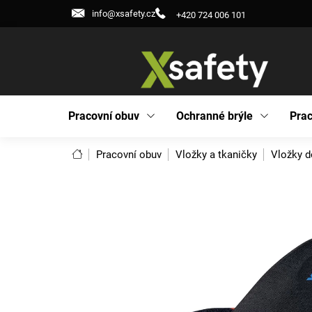
Přejít
info@xsafety.cz
+420 724 006 101
na
obsah
Pracovní obuv
Ochranné brýle
Prac
Domů
Pracovní obuv
Vložky a tkaničky
Vložky d