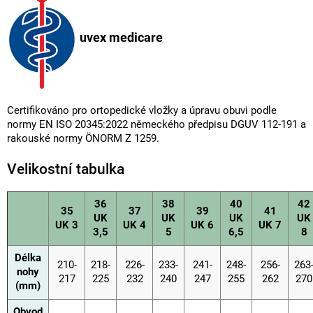
uvex medicare
Certifikováno pro ortopedické vložky a úpravu obuvi podle
normy EN ISO 20345:2022 německého předpisu DGUV 112-191 a
rakouské normy ÖNORM Z 1259.
Velikostní tabulka
36
38
40
42
35
37
39
41
UK
UK
UK
UK
UK 3
UK 4
UK 6
UK 7
3,5
5
6,5
8
Délka
210-
218-
226-
233-
241-
248-
256-
263
nohy
217
225
232
240
247
255
262
270
(mm)
Obvod