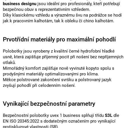
business designu
jsou ideální pro profesionály, kteří potřebují
bezpečnou obuv s reprezentativním vzhledem.
Díky klasickému vzhledu a výraznému švu na podrážce se hodí
jak k pracovním kalhotám, tak k obleku či chino kalhotám.
Prvotřídní materiály pro maximální pohodlí
Polobotky jsou vyrobeny z kvalitní černé hydrofobní hladké
usně, která zajišťuje příjemný pocit při nošení bez nepříjemných
otlaků.
Mimořádný komfort zajišťuje nově vyvinuté kopyto spolu s
prodyšnými materiály optimalizovanými pro klima.
Měkce polstrované zakončení svršku a polstrovaný jazyk
zvyšují pohodlí při celodenním nošení.
Vynikající bezpečnostní parametry
Bezpečnostní polobotky uvex 1 business splňují třídu
S3L
dle
EN ISO 20345:2022 s dodatečným označením pro vynikající
protiskluzové vlastnosti (SR).