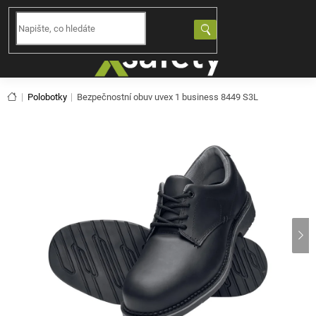
Přejít
na
NÁKUPNÍ
obsah
KOŠÍK
Domů
Polobotky
Bezpečnostní obuv uvex 1 business 8449 S3L