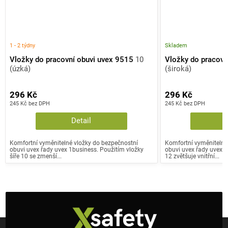
1 - 2 týdny
Skladem
Vložky do pracovní obuvi uvex 9515
10
Vložky do pracovn
(úzká)
(široká)
296 Kč
296 Kč
245 Kč bez DPH
245 Kč bez DPH
Detail
Komfortní vyměnitelné vložky do bezpečnostní
Komfortní vyměnitelné
obuvi uvex řady uvex 1business. Použitím vložky
obuvi uvex řady uvex 1 
šíře 10 se zmenší...
12 zvětšuje vnitřní...
Z