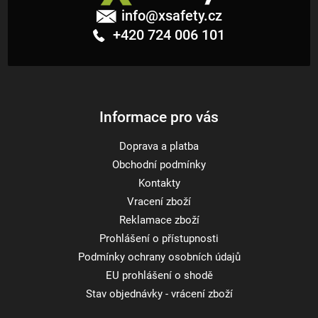
á
info
@
xsafety.cz
p
+420 724 006 101
a
t
í
Informace pro vás
Doprava a platba
Obchodní podmínky
Kontakty
Vracení zboží
Reklamace zboží
Prohlášení o přístupnosti
Podmínky ochrany osobních údajů
EU prohlášení o shodě
Stav objednávky - vrácení zboží