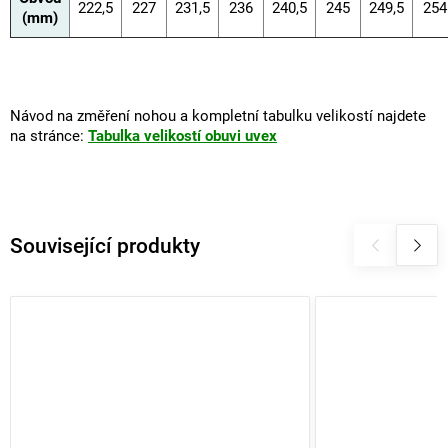
222,5
227
231,5
236
240,5
245
249,5
254
(mm)
Návod na změření nohou a kompletní tabulku velikostí najdete
na stránce:
Tabulka velikostí obuvi uvex
Související produkty