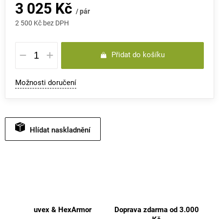
3 025 Kč
/ pár
2 500 Kč bez DPH
Měrná
Přidat do košíku
cena:
Možnosti doručení
Hlídat
uvex & HexArmor
Doprava zdarma od 3.000