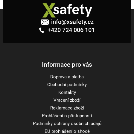
Z
á
info
@
xsafety.cz
p
+420 724 006 101
a
t
í
Informace pro vás
Doprava a platba
Obchodní podmínky
Kontakty
Vracení zboží
Reklamace zboží
Prohlášení o přístupnosti
Podmínky ochrany osobních údajů
EU prohlášení o shodě