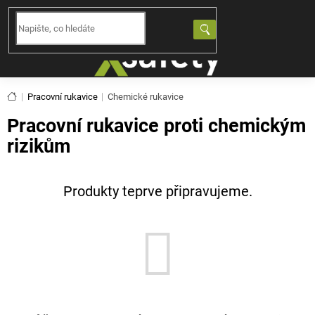
Přejít
na
NÁKUPNÍ
obsah
KOŠÍK
Domů
Pracovní rukavice
Chemické rukavice
Pracovní rukavice proti chemickým
rizikům
Produkty teprve připravujeme.