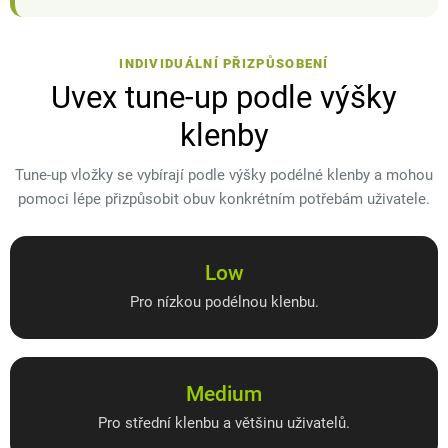
INDIVIDUÁLNÍ PŘIZPŮSOBENÍ
Uvex tune-up podle výšky
klenby
Tune-up vložky se vybírají podle výšky podélné klenby a mohou
pomoci lépe přizpůsobit obuv konkrétním potřebám uživatele.
Low
Pro nízkou podélnou klenbu.
Medium
Pro střední klenbu a většinu uživatelů.