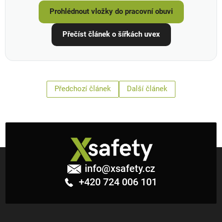
Prohlédnout vložky do pracovní obuvi
Přečíst článek o šířkách uvex
Předchozí článek
Další článek
Z
á
info
@
xsafety.cz
p
+420 724 006 101
a
t
í