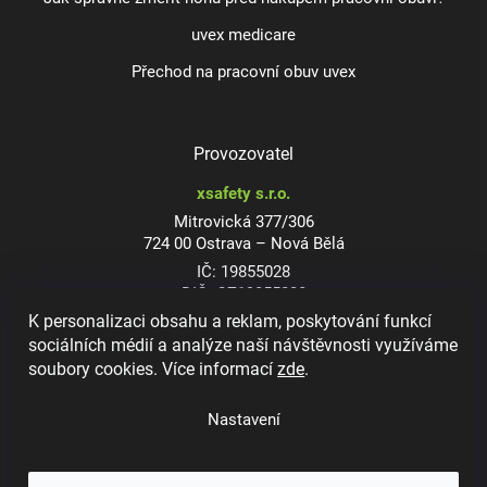
uvex medicare
Přechod na pracovní obuv uvex
Provozovatel
xsafety s.r.o.
Mitrovická 377/306
724 00 Ostrava – Nová Bělá
IČ: 19855028
DIČ: CZ19855028
K personalizaci obsahu a reklam, poskytování funkcí
sociálních médií a analýze naší návštěvnosti využíváme
soubory cookies. Více informací
zde
.
Dioptrické ochranné brýle
Nastavení