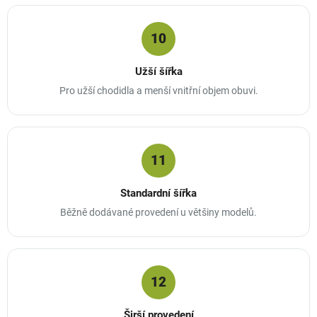
10
Užší šířka
Pro užší chodidla a menší vnitřní objem obuvi.
11
Standardní šířka
Běžně dodávané provedení u většiny modelů.
12
Širší provedení