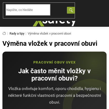
Přejít
na
NÁKUPNÍ
obsah
KOŠÍK
Domů
Rady a tipy
Výměna vložek v pracovní obuvi
Výměna vložek v pracovní obuvi
PRACOVNÍ OBUV UVEX
Jak často měnit vložky v
pracovní obuvi?
Vložka ovlivňuje komfort, oporu chodidla, hygienu i
některé funkční vlastnosti pracovní a bezpečnostní
obuvi.