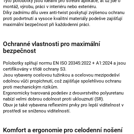
Tyto polobotky jsou ideální pro střední aplikace, ať už jde o
montáž, výrobu, práci v interiéru nebo exteriéru.
Díky zadnímu dílu uvex anti-twist poskytují zvýšenou ochranu
proti podvrtnutí a vysoce kvalitní materiály podešve zajišťují
maximální bezpečnost při každodenní práci.
Ochranné vlastnosti pro maximální
bezpečnost
Polobotky splňují normu EN ISO 20345:2022 + A1:2024 a jsou
certifikovány v třídě ochrany S3.
Jsou vybaveny ocelovou tužinkou a ocelovou mezipodešví
odolnou vůči propíchnutí, což zajišťuje spolehlivou ochranu
proti mechanickým rizikům.
Ergonomicky tvarovaná podešev z dvouvrstvého polyuretanu
nabízí velmi dobrou odolnost proti uklouznutí (SR).
Obuv je také vybavena reflexními prvky pro lepší viditelnost v
prostředí se sníženou viditelností.
Komfort a ergonomie pro celodenní nošení