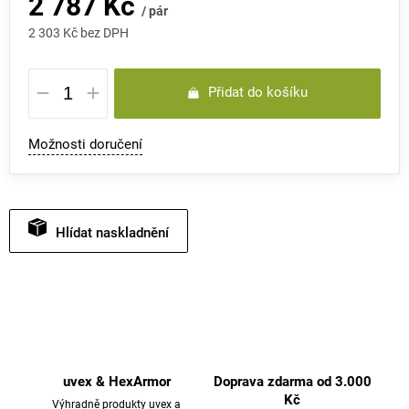
2 787 Kč
/ pár
2 303 Kč bez DPH
Měrná
Přidat do košíku
cena:
Možnosti doručení
Hlídat
uvex & HexArmor
Doprava zdarma od 3.000
Kč
Výhradně produkty uvex a