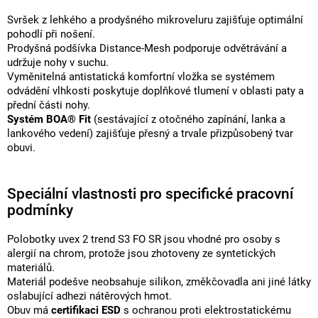
Svršek z lehkého a prodyšného mikroveluru zajišťuje optimální
pohodlí při nošení.
Prodyšná podšívka Distance-Mesh podporuje odvětrávání a
udržuje nohy v suchu.
Vyměnitelná antistatická komfortní vložka se systémem
odvádění vlhkosti poskytuje doplňkové tlumení v oblasti paty a
přední části nohy.
Systém BOA® Fit
(sestávající z otočného zapínání, lanka a
lankového vedení) zajišťuje přesný a trvale přizpůsobený tvar
obuvi.
Speciální vlastnosti pro specifické pracovní
podmínky
Polobotky uvex 2 trend S3 FO SR jsou vhodné pro osoby s
alergií na chrom, protože jsou zhotoveny ze syntetických
materiálů.
Materiál podešve neobsahuje silikon, změkčovadla ani jiné látky
oslabující adhezi nátěrových hmot.
Obuv má
certifikaci ESD
s ochranou proti elektrostatickému