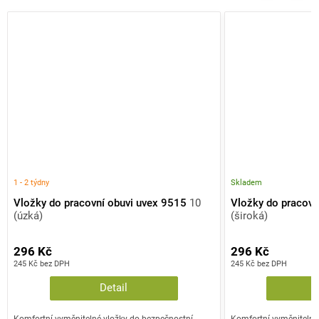
1 - 2 týdny
Skladem
Vložky do pracovní obuvi uvex 9515
10
Vložky do pracovn
(úzká)
(široká)
296 Kč
296 Kč
245 Kč bez DPH
245 Kč bez DPH
Detail
Komfortní vyměnitelné vložky do bezpečnostní
Komfortní vyměnitelné