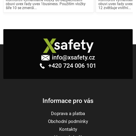
obuvi uvex řady uvex 1business. Použitím vložky
obuvi uvex řady uvex 1 
šíře 10 se zmenší...
12 zvětšuje vnitřní...
Z
á
info
@
xsafety.cz
p
+420 724 006 101
a
t
í
Informace pro vás
Doprava a platba
Obchodní podmínky
Kontakty