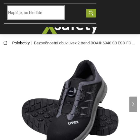
Přejít
na
NÁKUPNÍ
obsah
KOŠÍK
Domů
Polobotky
Bezpečnostní obuv uvex 2 trend BOA® 6948
S3 ESD FO SR