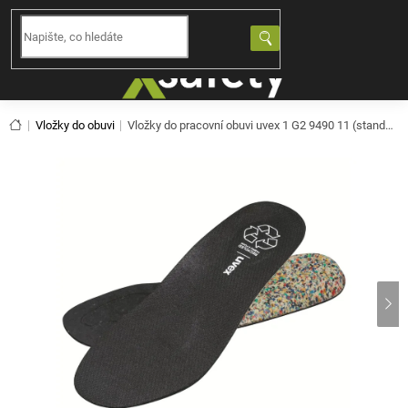
Přejít
na
NÁKUPNÍ
obsah
KOŠÍK
Domů
Vložky do obuvi
Vložky do pracovní obuvi uvex 1 G2 9490
11 (standardní)