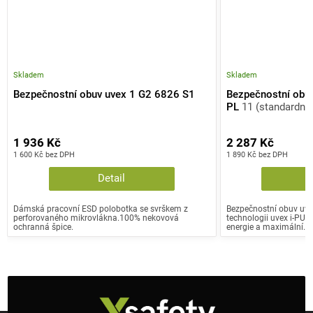
Skladem
Skladem
Bezpečnostní obuv uvex 1 G2 6826 S1
Bezpečnostní obu
PL
11 (standardní)
1 936 Kč
2 287 Kč
1 600 Kč bez DPH
1 890 Kč bez DPH
Detail
Dámská pracovní ESD polobotka se svrškem z
Bezpečnostní obuv uvex
perforovaného mikrovlákna.100% nekovová
technologii uvex i-PUR
ochranná špice.
energie a maximální...