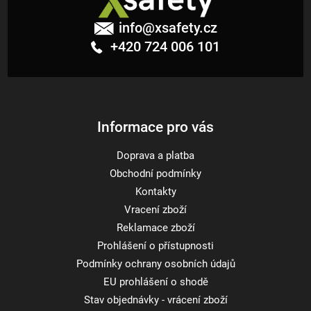
Z
á
info
@
xsafety.cz
p
+420 724 006 101
a
t
í
Informace pro vás
Doprava a platba
Obchodní podmínky
Kontakty
Vracení zboží
Reklamace zboží
Prohlášení o přístupnosti
Podmínky ochrany osobních údajů
EU prohlášení o shodě
Stav objednávky - vrácení zboží