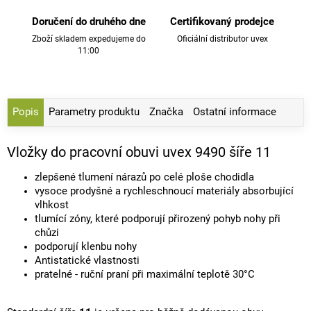
Doručení do druhého dne
Certifikovaný prodejce
Zboží skladem expedujeme do
Oficiální distributor uvex
11:00
Popis
Parametry produktu
Značka
Ostatní informace
Vložky do pracovní obuvi uvex 9490 šíře 11
zlepšené tlumení nárazů po celé ploše chodidla
vysoce prodyšné a rychleschnoucí materiály absorbující
vlhkost
tlumící zóny, které podporují přirozený pohyb nohy při
chůzi
podporují klenbu nohy
Antistatické vlastnosti
pratelné - ruční praní při maximální teplotě 30°C