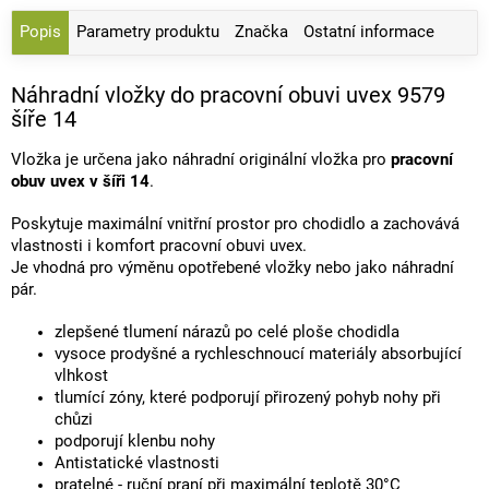
Popis
Parametry produktu
Značka
Ostatní informace
Náhradní vložky do pracovní obuvi uvex 9579
šíře 14
Vložka je určena jako náhradní originální vložka pro
pracovní
obuv uvex v šíři 14
.
Poskytuje maximální vnitřní prostor pro chodidlo a zachovává
vlastnosti i komfort pracovní obuvi uvex.
Je vhodná pro výměnu opotřebené vložky nebo jako náhradní
pár.
zlepšené tlumení nárazů po celé ploše chodidla
vysoce prodyšné a rychleschnoucí materiály absorbující
vlhkost
tlumící zóny, které podporují přirozený pohyb nohy při
chůzi
podporují klenbu nohy
Antistatické vlastnosti
pratelné - ruční praní při maximální teplotě 30°C