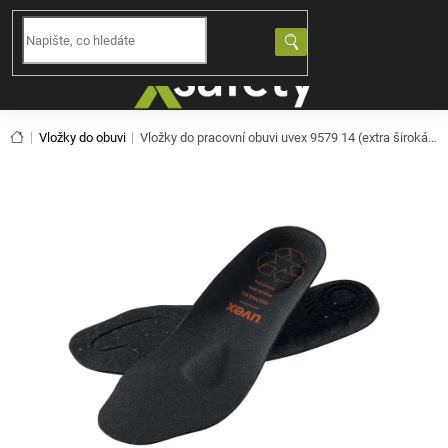
Přejít
na
NÁKUPNÍ
obsah
KOŠÍK
Domů
Vložky do obuvi
Vložky do pracovní obuvi uvex 9579
14 (extra široká)