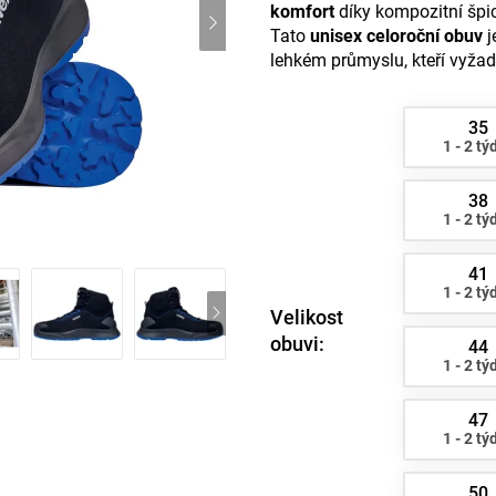
komfort
díky kompozitní špi
Tato
unisex celoroční obuv
j
lehkém průmyslu, kteří vyžadu
35
1 - 2 tý
38
1 - 2 tý
41
1 - 2 tý
Velikost
obuvi:
44
1 - 2 tý
47
1 - 2 tý
50