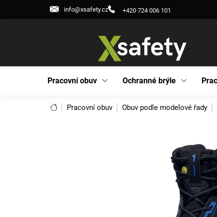
Přejít
info@xsafety.cz
+420 724 006 101
na
obsah
Pracovní obuv
Ochranné brýle
Prac
Domů
Pracovní obuv
Obuv podle modelové řady