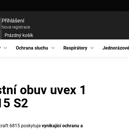
ce zboží
Prohlášení o přístupnosti
Podmínky ochrany osobních údajů
EU pro
Přihlášení
Nová registrace
Prázdný košík
UPNÍ
ÍK
y
Ochrana sluchu
Respirátory
Jednorázové
tní obuv uvex 1
15 S2
craft 6815 poskytuje
vynikající ochranu a