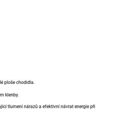
lé ploše chodidla.
ům klenby.
cí tlumení nárazů a efektivní návrat energie při