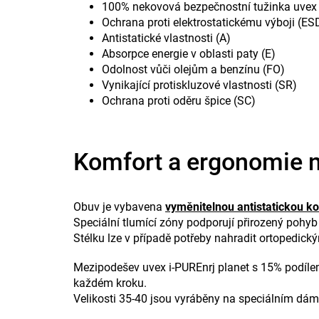
100% nekovová bezpečnostní tužinka uve
Ochrana proti elektrostatickému výboji 
Antistatické vlastnosti (A)
Absorpce energie v oblasti paty (E)
Odolnost vůči olejům a benzínu (FO)
Vynikající protiskluzové vlastnosti (SR)
Ochrana proti oděru špice (SC)
Komfort a ergonomie n
Obuv je vybavena
vyměnitelnou antistatickou ko
Speciální tlumící zóny podporují přirozený pohy
Stélku lze v případě potřeby nahradit ortopedic
Mezipodešev uvex i-PUREnrj planet s 15% podílem 
každém kroku.
Velikosti 35-40 jsou vyráběny na speciálním dá