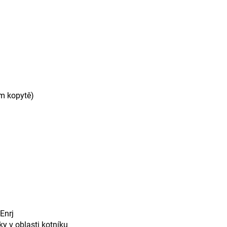
ém kopytě)
Enrj
y v oblasti kotníku