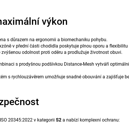
maximální výkon
ena s důrazem na ergonomii a biomechaniku pohybu.
zóně v přední části chodidla poskytuje plnou oporu a flexibilitu 
 zvýšenou odolnost proti oděru a prodlužuje životnost obuvi.
binaci s prodyšnou podšívkou Distance-Mesh vytváří optimální 
ystém s rychlouzávěrem umožňuje snadné obouvání a zajišťuje b
ezpečnost
ISO 20345:2022 v kategorii
S2
a nabízí komplexní ochranu: