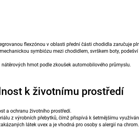
egrovanou flexzónou v oblasti přední části chodidla zaručuje plno
biomechanickou symbiózu mezi chodidlem, svrškem boty, podešví
ezi nátěrových hmot podle zkoušek automobilového průmyslu.
lnost k životnímu prostředí
st a ochranu životního prostředí.
lu z výrobních přebytků, čímž přispívá k šetrnějšímu využívání
akázaných látek uvex a je vhodná pro osoby s alergií na chrom.