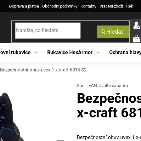
Doprava a platba
Obchodní podmínky
Kontakty
Vracení zboží
Reklama
Hledat
NÁK
KOŠ
ovní rukavice
Rukavice HexArmor
Ochrana hlav
Bezpečnostní obuv uvex 1 x-craft 6815 S2
Kód:
|
EAN
:
Zvolte variantu
Bezpečnos
x-craft 68
Bezpečnostní obuv uvex 1 x-