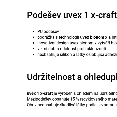
Podešev uvex 1 x-craft
PU podešev
podrážka s technologií
uvex bionom x
a int
inovativní design uvex bionom x vytváří 
velmi dobrá odolnost proti uklouznutí
neobsahuje silikon a látky oslabující adh
Udržitelnost a ohledup
uvex 1 x-craft
je vyroben s ohledem na udržitelno
Mezipodešev obsahuje 15 % recyklovaného materiá
Obuv neobsahuje škodlivé látky podle seznamu z