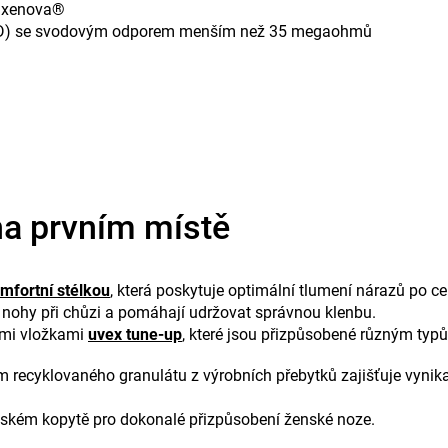
x xenova®
(ESD) se svodovým odporem menším než 35 megaohmů
a prvním místě
mfortní stélkou
, která poskytuje optimální tlumení nárazů po ce
b nohy při chůzi a pomáhají udržovat správnou klenbu.
kými vložkami
uvex tune-up
, které jsou přizpůsobené různým typ
recyklovaného granulátu z výrobních přebytků zajišťuje vynikají
mském kopytě pro dokonalé přizpůsobení ženské noze.