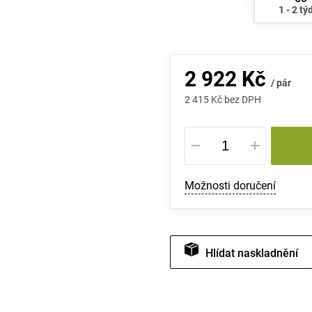
1 - 2 tý
2 922 Kč
/ pár
2 415 Kč bez DPH
Měrná
cena:
Možnosti doručení
Hlídat