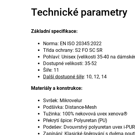
Technické parametry
Základní specifikace:
Norma: EN ISO 20345:2022
Třída ochrany: S2 FO SC SR
Pohlaví: Unisex (velikosti 35-40 na dámsk
Dostupné velikosti: 35-52
Šíře: 11
Další dostupné šíře
: 10, 12, 14
Materiály a konstrukce:
Svršek: Mikrovelur
Podšívka: Distance-Mesh
Tužinka: 100% nekovová uvex xenova®
Překrytí špice: Polyuretan (PU)
Podešev: Dvouvrstvý polyuretan uvex i-PUR
Zapínání: Klasické šněrování s dvěma poutk