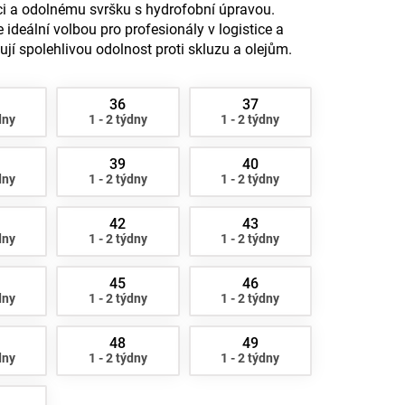
ci a odolnému svršku s hydrofobní úpravou.
e ideální volbou pro profesionály v logistice a
jí spolehlivou odolnost proti skluzu a olejům.
36
37
dny
1 - 2 týdny
1 - 2 týdny
39
40
dny
1 - 2 týdny
1 - 2 týdny
42
43
dny
1 - 2 týdny
1 - 2 týdny
45
46
dny
1 - 2 týdny
1 - 2 týdny
48
49
dny
1 - 2 týdny
1 - 2 týdny