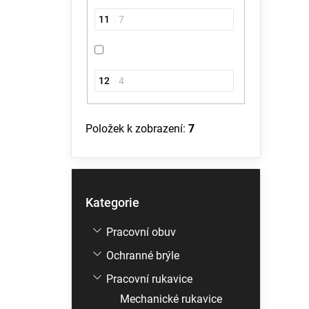
11
7
12
4
Položek k zobrazení:
7
Přeskočit
Kategorie
kategorie
Pracovní obuv
Ochranné brýle
Pracovní rukavice
Mechanické rukavice