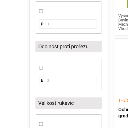
Vyso
Bavln
P
1
Mecha
Vhodn
Odolnost proti prořezu
E
3
1 - 2
Velikost rukavic
Ochr
gra