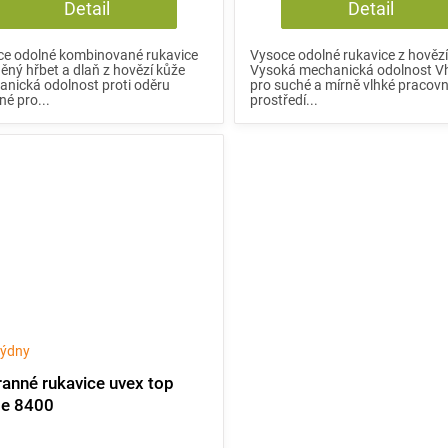
Detail
Detail
ce odolné kombinované rukavice
Vysoce odolné rukavice z hověz
ěný hřbet a dlaň z hovězí kůže
Vysoká mechanická odolnost 
nická odolnost proti oděru
pro suché a mírně vlhké pracovn
é pro...
prostředí...
 týdny
anné rukavice uvex top
de 8400