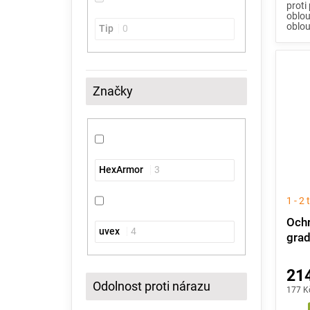
proti
oblou
oblou
Tip
0
Značky
HexArmor
3
1 - 2
Ochr
uvex
4
gra
214
Odolnost proti nárazu
177 K