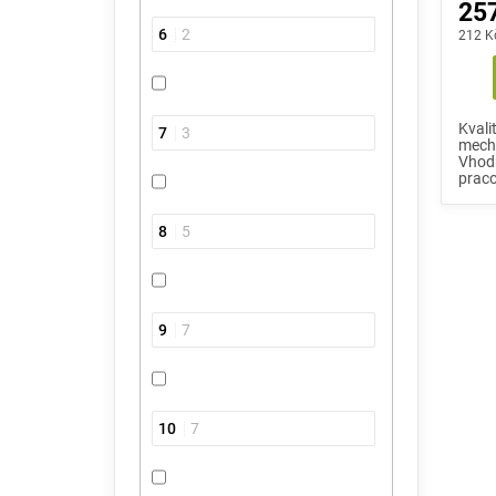
257
6
2
212 K
Kvali
7
3
mecha
Vhodn
praco
8
5
9
7
10
7