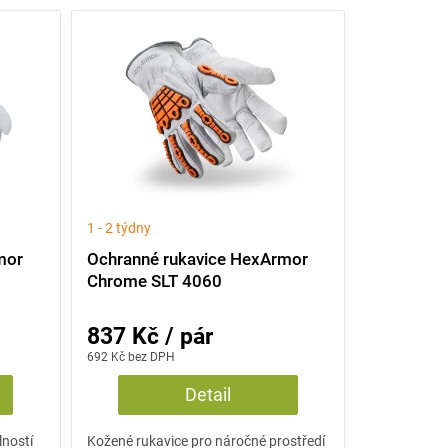
1 - 2 týdny
mor
Ochranné rukavice HexArmor
Chrome SLT 4060
837 Kč / pár
692 Kč bez DPH
Detail
lností
Kožené rukavice pro náročné prostředí