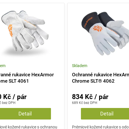
dem
Skladem
anné rukavice HexArmor
Ochranné rukavice HexAr
ome SLT 4061
Chrome SLT® 4062
 Kč / pár
834 Kč / pár
č bez DPH
689 Kč bez DPH
Detail
Detail
ové kožené rukavice s ochranou
Prémiové kožené rukavice s odo