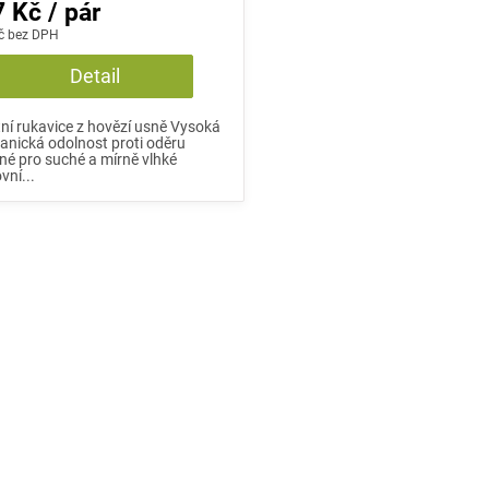
 Kč / pár
č bez DPH
Detail
tní rukavice z hovězí usně Vysoká
nická odolnost proti oděru
é pro suché a mírně vlhké
vní...
O
v
l
á
d
a
c