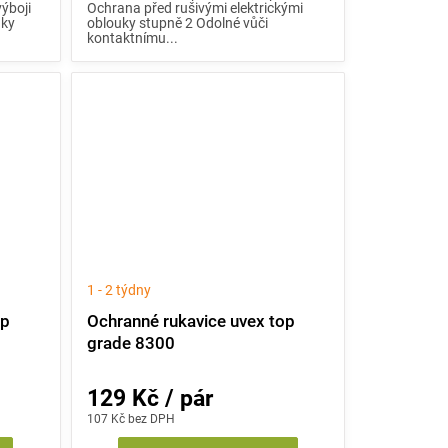
výboji
Ochrana před rušivými elektrickými
uky
oblouky stupně 2 Odolné vůči
kontaktnímu...
1 - 2 týdny
op
Ochranné rukavice uvex top
grade 8300
129 Kč / pár
107 Kč bez DPH