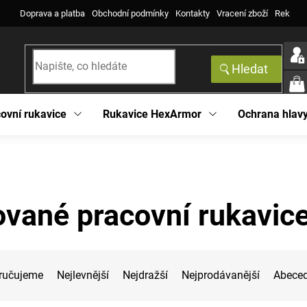
Doprava a platba
Obchodní podmínky
Kontakty
Vracení zboží
Reklama
Hledat
NÁK
KOŠ
ovní rukavice
Rukavice HexArmor
Ochrana hlav
vané pracovní rukavic
ručujeme
Nejlevnější
Nejdražší
Nejprodávanější
Abece