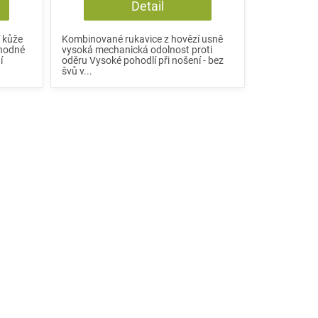
Detail
í kůže
Kombinované rukavice z hovězí usně
Vhodné
vysoká mechanická odolnost proti
í
oděru Vysoké pohodlí při nošení - bez
švů v...