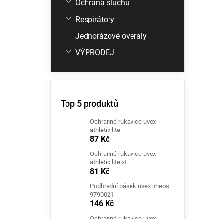
Ochrana sluchu
Respirátory
Jednorázové overaly
VÝPRODEJ
Top 5 produktů
Ochranné rukavice uvex
athletic lite
87 Kč
Ochranné rukavice uvex
athletic lite xt
81 Kč
Podbradní pásek uvex pheos
9790021
146 Kč
Ochranné rukavice uvex