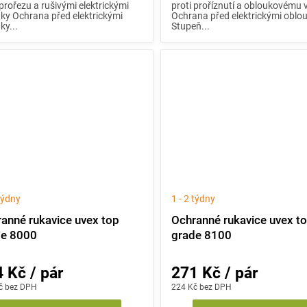
 prořezu a rušivými elektrickými
proti proříznutí a obloukovému 
ky Ochrana před elektrickými
Ochrana před elektrickými oblo
ky...
Stupeň...
 týdny
1 - 2 týdny
anné rukavice uvex top
Ochranné rukavice uvex t
de 8000
grade 8100
 Kč / pár
271 Kč / pár
č bez DPH
224 Kč bez DPH