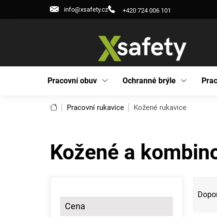
Přejít
info@xsafety.cz
+420 724 006 101
na
obsah
Pracovní obuv
Ochranné brýle
Prac
Domů
Pracovní rukavice
Kožené rukavice
Kožené a kombino
P
Ř
o
a
Dopo
s
z
Cena
t
e