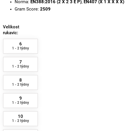
Norma:
EN388:2016 (2 X 2 3 E P)
,
EN407 (X 1 X X X X)
Gram Score:
2509
Velikost
rukavic:
6
1 - 2 týdny
7
1 - 2 týdny
8
1 - 2 týdny
9
1 - 2 týdny
10
1 - 2 týdny