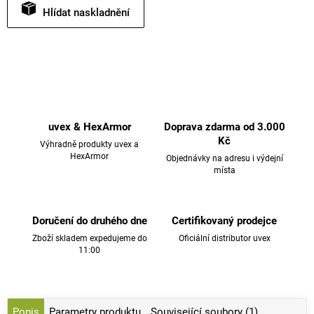
Hlídat
uvex & HexArmor
Doprava zdarma od 3.000
Kč
Výhradně produkty uvex a
HexArmor
Objednávky na adresu i výdejní
místa
Doručení do druhého dne
Certifikovaný prodejce
Zboží skladem expedujeme do
Oficiální distributor uvex
11:00
Popis
Parametry produktu
Související soubory (1)