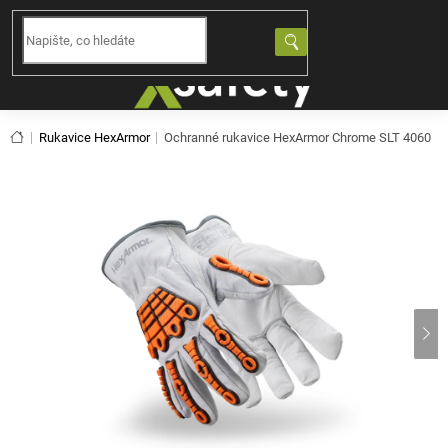
Přejít
na
NÁKUPNÍ
obsah
KOŠÍK
Domů
Rukavice HexArmor
Ochranné rukavice HexArmor Chrome SLT 4060