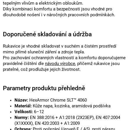
tepelným vlivům a elektrickým obloukům.
Díky kombinaci komfortu a bezpečnosti jsou vhodné pro
dlouhodobé nošení i v náročných pracovních podmínkách.
Doporučené skladování a údržba
Rukavice je vhodné skladovat v suchém a čistém prostředí
mimo přímé sluneční záření a zdroje tepla.
Pro zachování ochranných vlastností a komfortu doporučujeme
pravidelné čištění dle
návodu výrobce
, přičemž rukavice jsou
pratelné, což prodlužuje jejich životnost.
Parametry produktu přehledně
Název:
HexArmor Chrome SLT™ 4060
Materiál:
Kůže napa, kozinka, aramidová podšívka
Velikosti:
6–12
Normy:
EN 388:2016 + A1:2018 (2X23EP), EN 407:2004
(X1XXXX), EN 420:2003 + A1:2009
Ochrana:
Proti pořezání (úroveň E / A5), proti nárazu