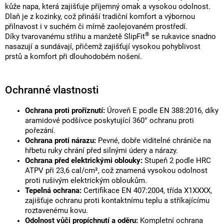
kůže napa, která zajišťuje příjemný omak a vysokou odolnost.
Dlaň je z kozinky, což přináší tradiční komfort a výbornou
přilnavost i v suchém či mírně zaolejovaném prostředí.
®
Díky tvarovanému střihu a manžetě SlipFit
se rukavice snadno
nasazují a sundávají, přičemž zajišťují vysokou pohyblivost
prstů a komfort při dlouhodobém nošení.
Ochranné vlastnosti
Ochrana proti proříznutí:
Úroveň E podle EN 388:2016, díky
aramidové podšívce poskytující 360° ochranu proti
pořezání.
Ochrana proti nárazu:
Pevné, dobře viditelné chrániče na
hřbetu ruky chrání před silnými údery a nárazy.
Ochrana před elektrickými oblouky:
Stupeň 2 podle HRC
ATPV při 23,6 cal/cm², což znamená vysokou odolnost
proti rušivým elektrickým obloukům.
Tepelná ochrana:
Certifikace EN 407:2004, třída X1XXXX,
zajišťuje ochranu proti kontaktnímu teplu a stříkajícímu
roztavenému kovu.
Odolnost vůči propíchnutí a oděru:
Kompletní ochrana