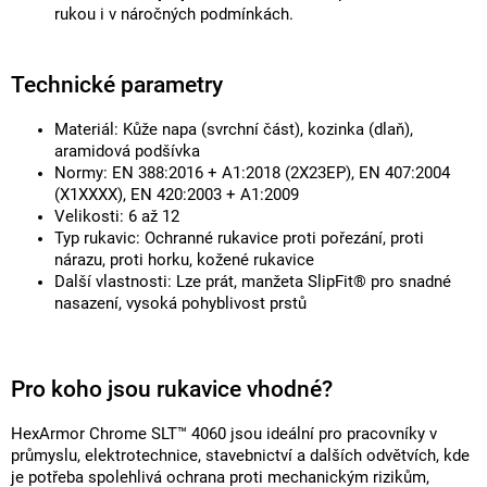
rukou i v náročných podmínkách.
Technické parametry
Materiál: Kůže napa (svrchní část), kozinka (dlaň),
aramidová podšívka
Normy: EN 388:2016 + A1:2018 (2X23EP), EN 407:2004
(X1XXXX), EN 420:2003 + A1:2009
Velikosti: 6 až 12
Typ rukavic: Ochranné rukavice proti pořezání, proti
nárazu, proti horku, kožené rukavice
Další vlastnosti: Lze prát, manžeta SlipFit® pro snadné
nasazení, vysoká pohyblivost prstů
Pro koho jsou rukavice vhodné?
HexArmor Chrome SLT™ 4060 jsou ideální pro pracovníky v
průmyslu, elektrotechnice, stavebnictví a dalších odvětvích, kde
je potřeba spolehlivá ochrana proti mechanickým rizikům,