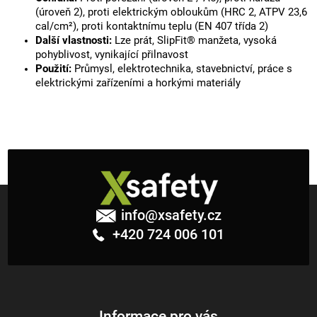
(úroveň 2), proti elektrickým obloukům (HRC 2, ATPV 23,6
cal/cm²), proti kontaktnímu teplu (EN 407 třída 2)
Další vlastnosti:
Lze prát, SlipFit® manžeta, vysoká
pohyblivost, vynikající přilnavost
Použití:
Průmysl, elektrotechnika, stavebnictví, práce s
elektrickými zařízeními a horkými materiály
Z
á
info
@
xsafety.cz
p
+420 724 006 101
a
t
í
Informace pro vás