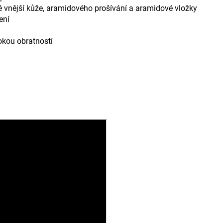
ě vnější kůže, aramidového prošívání a aramidové vložky
ení
okou obratností