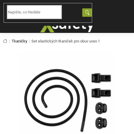
Přejít
na
NÁKUPNÍ
obsah
KOŠÍK
Domů
Tkaničky
Set elastických tkaniček pro obuv uvex 1