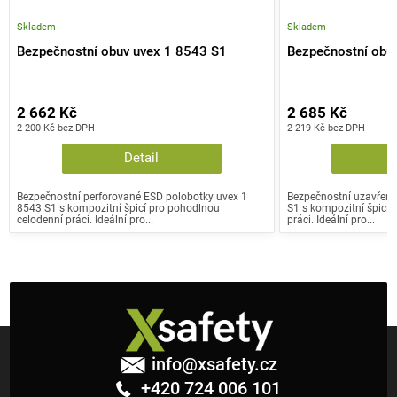
Skladem
Skladem
Bezpečnostní obuv uvex 1 8543 S1
Bezpečnostní obu
2 662 Kč
2 685 Kč
2 200 Kč bez DPH
2 219 Kč bez DPH
Detail
Bezpečnostní perforované ESD polobotky uvex 1
Bezpečnostní uzavřené
8543 S1 s kompozitní špicí pro pohodlnou
S1 s kompozitní špicí 
celodenní práci. Ideální pro...
práci. Ideální pro...
Z
á
info
@
xsafety.cz
p
+420 724 006 101
a