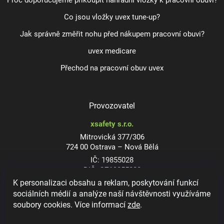
Proč doporučujeme přikoupit náhradní vložky k pracovní obuvi?
Co jsou vložky uvex tune-up?
Jak správně změřit nohu před nákupem pracovní obuvi?
uvex medicare
Přechod na pracovní obuv uvex
Provozovatel
xsafety s.r.o.
Mitrovická 377/306
724 00 Ostrava – Nová Bělá
IČ: 19855028
DIČ: CZ19855028
K personalizaci obsahu a reklam, poskytování funkcí
sociálních médií a analýze naší návštěvnosti využíváme
soubory cookies. Více informací
zde
.