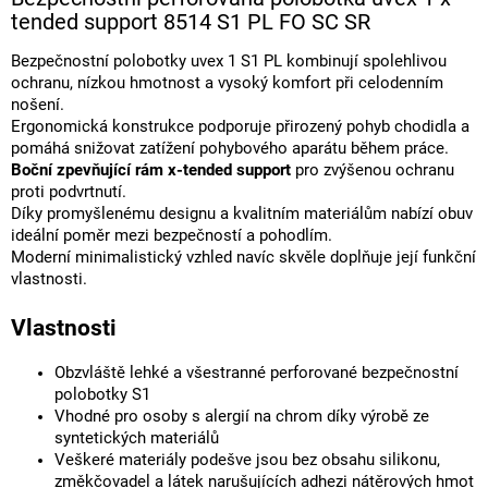
tended support 8514 S1 PL FO SC SR
Bezpečnostní polobotky uvex 1 S1 PL kombinují spolehlivou
ochranu, nízkou hmotnost a vysoký komfort při celodenním
nošení.
Ergonomická konstrukce podporuje přirozený pohyb chodidla a
pomáhá snižovat zatížení pohybového aparátu během práce.
Boční zpevňující rám x-tended support
pro zvýšenou ochranu
proti podvrtnutí.
Díky promyšlenému designu a kvalitním materiálům nabízí obuv
ideální poměr mezi bezpečností a pohodlím.
Moderní minimalistický vzhled navíc skvěle doplňuje její funkční
vlastnosti.
Vlastnosti
Obzvláště lehké a všestranné perforované bezpečnostní
polobotky S1
Vhodné pro osoby s alergií na chrom díky výrobě ze
syntetických materiálů
Veškeré materiály podešve jsou bez obsahu silikonu,
změkčovadel a látek narušujících adhezi nátěrových hmot