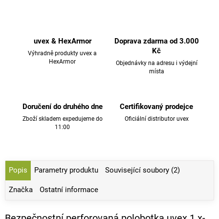
uvex & HexArmor
Doprava zdarma od 3.000
Kč
Výhradně produkty uvex a
HexArmor
Objednávky na adresu i výdejní
místa
Doručení do druhého dne
Certifikovaný prodejce
Zboží skladem expedujeme do
Oficiální distributor uvex
11:00
Popis
Parametry produktu
Související soubory (2)
Značka
Ostatní informace
Bezpečnostní perforovaná polobotka uvex 1 x-