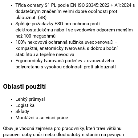
Třída ochrany S1 PL podle EN ISO 20345:2022 + A1:2024 s
dodatečným značením velmi dobré odolnosti proti
uklouznutí (SR)
Splňuje požadavky ESD pro ochranu proti
elektrostatickému náboji se svodovým odporem menším
než 100 megaohmů
100% nekovová ochranná tužinka uvex xenova® –
kompaktní, anatomicky tvarovaná, s dobrou boční
stabilitou a tepelně nevodivá
Ergonomicky tvarovaná podešev z dvouvrstvého
polyuretanu s vysokou odolností proti uklouznutí
Oblasti použití
Lehký průmysl
Logistika
Sklady
Montážní a servisní práce
Obuv je vhodná zejména pro pracovníky, kteří tráví většinu
pracovní doby chůzí nebo dlouhodobým stáním na pevných