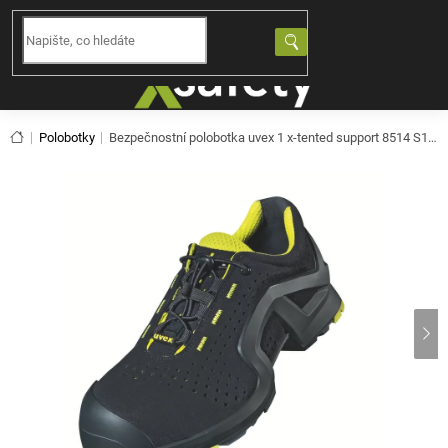
Přejít
na
NÁKUPNÍ
obsah
KOŠÍK
Domů
Polobotky
Bezpečnostní polobotka uvex 1 x-tented support 8514 S1 PL