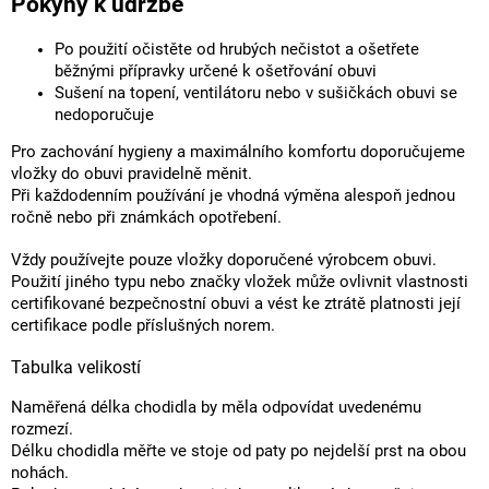
Pokyny k údržbě
Po použití očistěte od hrubých nečistot a ošetřete
běžnými přípravky určené k ošetřování obuvi
Sušení na topení, ventilátoru nebo v sušičkách obuvi se
nedoporučuje
Pro zachování hygieny a maximálního komfortu doporučujeme
vložky do obuvi pravidelně měnit.
Při každodenním používání je vhodná výměna alespoň jednou
ročně nebo při známkách opotřebení.
Vždy používejte pouze vložky doporučené výrobcem obuvi.
Použití jiného typu nebo značky vložek může ovlivnit vlastnosti
certifikované bezpečnostní obuvi a vést ke ztrátě platnosti její
certifikace podle příslušných norem.
Tabulka velikostí
Naměřená délka chodidla by měla odpovídat uvedenému
rozmezí.
Délku chodidla měřte ve stoje od paty po nejdelší prst na obou
nohách.