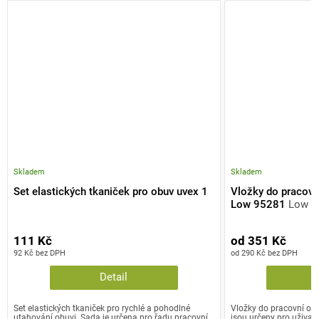
Skladem
Skladem
Set elastických tkaniček pro obuv uvex 1
Vložky do pracovn
Low 95281
Low (
111 Kč
od 351 Kč
92 Kč bez DPH
od 290 Kč bez DPH
Detail
Set elastických tkaniček pro rychlé a pohodlné
Vložky do pracovní ob
utahování obuvi. Sada je určena pro řadu pracovní
jsou určeny pro uživate