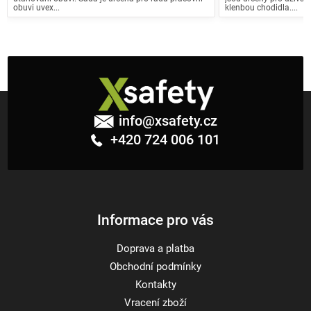
obuvi uvex...
klenbou chodidla....
Z
á
info
@
xsafety.cz
p
+420 724 006 101
a
t
í
Informace pro vás
Doprava a platba
Obchodní podmínky
Kontakty
Vracení zboží