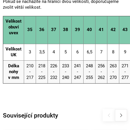
Pokud se nacházíte na hranici dvou velikostí, doporučujeme
zvolit větší velikost.
Velikost
obuvi
35
36
37
38
39
40
41
42
43
uvex
Velikost
3
3,5
4
5
6
6,5
7
8
9
UK
Délka
210
218
226
233
241
248
256
263
271
nohy
-
-
-
-
-
-
-
-
-
v mm
217
225
232
240
247
255
262
270
277
Související produkty