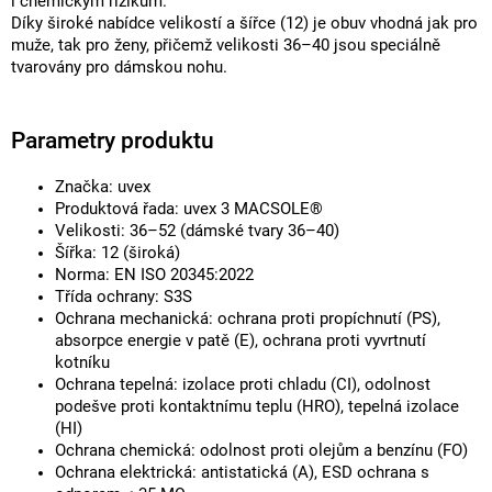
i chemickým rizikům.
Díky široké nabídce velikostí a šířce (12) je obuv vhodná jak pro
muže, tak pro ženy, přičemž velikosti 36–40 jsou speciálně
tvarovány pro dámskou nohu.
Parametry produktu
Značka: uvex
Produktová řada: uvex 3 MACSOLE®
Velikosti: 36–52 (dámské tvary 36–40)
Šířka: 12 (široká)
Norma: EN ISO 20345:2022
Třída ochrany: S3S
Ochrana mechanická: ochrana proti propíchnutí (PS),
absorpce energie v patě (E), ochrana proti vyvrtnutí
kotníku
Ochrana tepelná: izolace proti chladu (CI), odolnost
podešve proti kontaktnímu teplu (HRO), tepelná izolace
(HI)
Ochrana chemická: odolnost proti olejům a benzínu (FO)
Ochrana elektrická: antistatická (A), ESD ochrana s