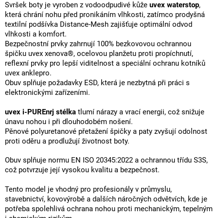
Svršek boty je vyroben z vodoodpudivé kůže
uvex waterstop
,
která chrání nohu před pronikáním vlhkosti, zatímco prodyšná
textilní podšívka Distance-Mesh zajišťuje optimální odvod
vlhkosti a komfort.
Bezpečnostní prvky zahrnují 100% bezkovovou ochrannou
špičku uvex xenova®, ocelovou planžetu proti propíchnutí,
reflexní prvky pro lepší viditelnost a speciální ochranu kotníků
uvex anklepro.
Obuv splňuje požadavky ESD, která je nezbytná při práci s
elektronickými zařízeními.
uvex i-PUREnrj stélka
tlumí nárazy a vrací energii, což snižuje
únavu nohou i při dlouhodobém nošení.
Pěnové polyuretanové přetažení špičky a paty zvyšují odolnost
proti oděru a prodlužují životnost boty.
Obuv splňuje normu EN ISO 20345:2022 a ochrannou třídu S3S,
což potvrzuje její vysokou kvalitu a bezpečnost.
Tento model je vhodný pro profesionály v průmyslu,
stavebnictví, kovovýrobě a dalších náročných odvětvích, kde je
potřeba spolehlivá ochrana nohou proti mechanickým, tepelným