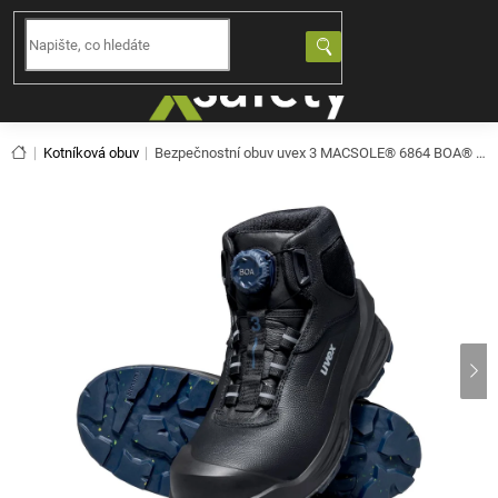
Přejít
na
NÁKUPNÍ
obsah
KOŠÍK
Domů
Kotníková obuv
Bezpečnostní obuv uvex 3 MACSOLE® 6864 BOA® S3S