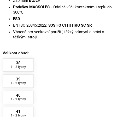
Zapínání
BOA®
Podešev MACSOLE®
- Odolná vůči kontaktnímu teplu do
300°C
ESD
EN ISO 20345:2022:
S3S FO CI HI HRO SC SR
Vhodné pro venkovní použití, těžký průmysl a práci s
těžkými stroji
Velikost obuvi:
38
1 - 2 týdny
39
1 - 2 týdny
40
1 - 2 týdny
41
1 - 2 týdny