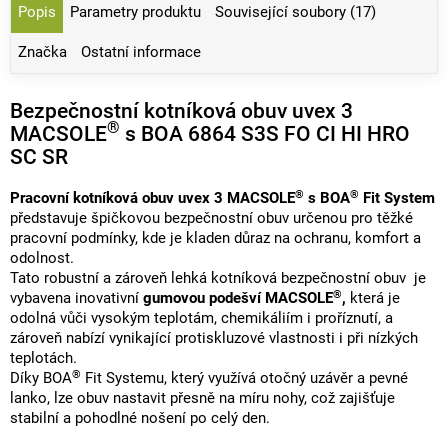
Popis
Parametry produktu
Související soubory (17)
Značka
Ostatní informace
Bezpečnostní kotníková obuv uvex 3
®
MACSOLE
s BOA 6864 S3S FO CI HI HRO
SC SR
®
®
Pracovní kotníková obuv uvex 3 MACSOLE
s BOA
Fit System
představuje špičkovou bezpečnostní obuv určenou pro těžké
pracovní podmínky, kde je kladen důraz na ochranu, komfort a
odolnost.
Tato robustní a zároveň lehká kotníková bezpečnostní obuv je
®
vybavena inovativní
gumovou podešví MACSOLE
,
která je
odolná vůči vysokým teplotám, chemikáliím i proříznutí, a
zároveň nabízí vynikající protiskluzové vlastnosti i při nízkých
teplotách.
®
Díky BOA
Fit Systemu, který využívá otočný uzávěr a pevné
lanko, lze obuv nastavit přesně na míru nohy, což zajišťuje
stabilní a pohodlné nošení po celý den.