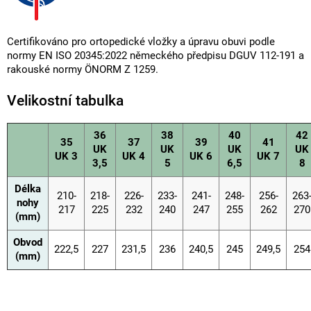
Certifikováno pro ortopedické vložky a úpravu obuvi podle
normy EN ISO 20345:2022 německého předpisu DGUV 112-191 a
rakouské normy ÖNORM Z 1259.
Velikostní tabulka
36
38
40
42
35
37
39
41
UK
UK
UK
UK
UK 3
UK 4
UK 6
UK 7
3,5
5
6,5
8
Délka
210-
218-
226-
233-
241-
248-
256-
263
nohy
217
225
232
240
247
255
262
270
(mm)
Obvod
222,5
227
231,5
236
240,5
245
249,5
254
(mm)