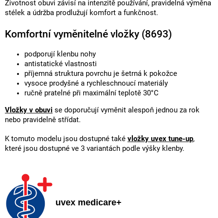
Životnost obuvi závisí na intenzitě používání, pravidelná výměna
stélek a údržba prodlužují komfort a funkčnost.
Komfortní vyměnitelné vložky (8693)
podporují klenbu nohy
antistatické vlastnosti
příjemná struktura povrchu je šetrná k pokožce
vysoce prodyšné a rychleschnoucí materiály
ručně pratelné při maximální teplotě 30°C
Vložky v obuvi
se doporučují vyměnit alespoň jednou za rok
nebo pravidelně střídat.
K tomuto modelu jsou dostupné také
vložky uvex tune-up
,
které jsou dostupné ve 3 variantách podle výšky klenby.
uvex medicare+