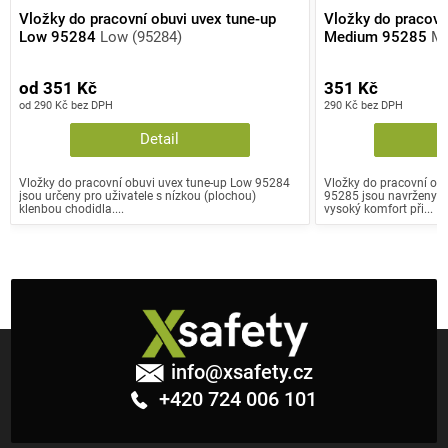
Vložky do pracovní obuvi uvex tune-up
Vložky do pracovn
Low 95284
Low (95284)
Medium 95285
Me
od 351 Kč
351 Kč
od 290 Kč bez DPH
290 Kč bez DPH
Detail
Vložky do pracovní obuvi uvex tune-up Low 95284
Vložky do pracovní ob
jsou určeny pro uživatele s nízkou (plochou)
95285 jsou navrženy pro
klenbou chodidla....
vysoký komfort při...
Z
á
info
@
xsafety.cz
p
+420 724 006 101
a
t