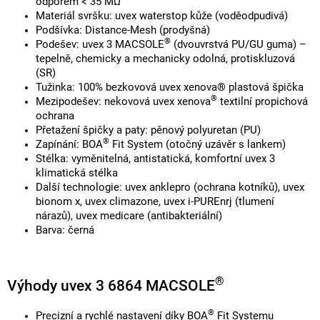
odporem < 35 MΩ
Materiál svršku: uvex waterstop kůže (voděodpudivá)
Podšívka: Distance-Mesh (prodyšná)
®
Podešev: uvex 3 MACSOLE
(dvouvrstvá PU/GU guma) –
tepelně, chemicky a mechanicky odolná, protiskluzová
(SR)
Tužinka: 100% bezkovová uvex xenova® plastová špička
®
Mezipodešev: nekovová uvex xenova
textilní propichová
ochrana
Přetažení špičky a paty: pěnový polyuretan (PU)
®
Zapínání: BOA
Fit System (otočný uzávěr s lankem)
Stélka: vyměnitelná, antistatická, komfortní uvex 3
klimatická stélka
Další technologie: uvex anklepro (ochrana kotníků), uvex
bionom x, uvex climazone, uvex i-PUREnrj (tlumení
nárazů), uvex medicare (antibakteriální)
Barva: černá
®
Výhody uvex 3 6864 MACSOLE
®
Precizní a rychlé nastavení díky BOA
Fit Systemu