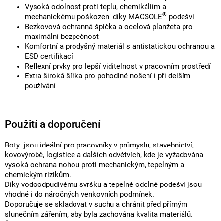
Vysoká odolnost proti teplu, chemikáliím a
®
mechanickému poškození díky MACSOLE
podešvi
Bezkovová ochranná špička a ocelová planžeta pro
maximální bezpečnost
Komfortní a prodyšný materiál s antistatickou ochranou a
ESD certifikací
Reflexní prvky pro lepší viditelnost v pracovním prostředí
Extra široká šířka pro pohodlné nošení i při delším
používání
Použití a doporučení
Boty jsou ideální pro pracovníky v průmyslu, stavebnictví,
kovovýrobě, logistice a dalších odvětvích, kde je vyžadována
vysoká ochrana nohou proti mechanickým, tepelným a
chemickým rizikům.
Díky vodoodpudivému svršku a tepelně odolné podešvi jsou
vhodné i do náročných venkovních podmínek.
Doporučuje se skladovat v suchu a chránit před přímým
slunečním zářením, aby byla zachována kvalita materiálů.