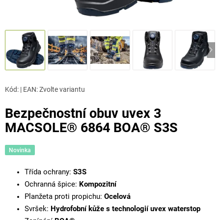
Kód:
|
EAN
:
Zvolte variantu
Bezpečnostní obuv uvex 3
MACSOLE® 6864 BOA® S3S
Novinka
Třída ochrany:
S3S
Ochranná špice:
Kompozitní
Planžeta proti propichu:
Ocelová
Svršek:
Hydrofobní kůže s technologií uvex waterstop