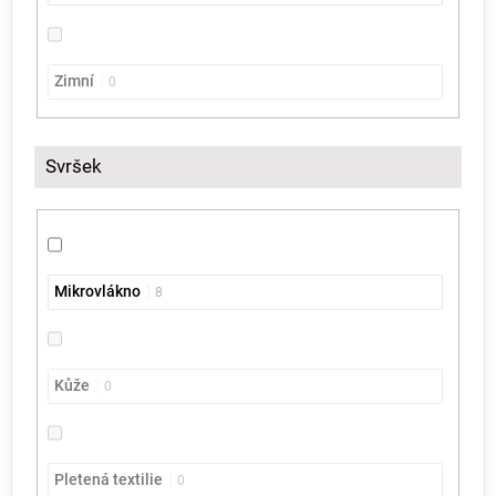
Zimní
0
Svršek
Mikrovlákno
8
Kůže
0
Pletená textilie
0