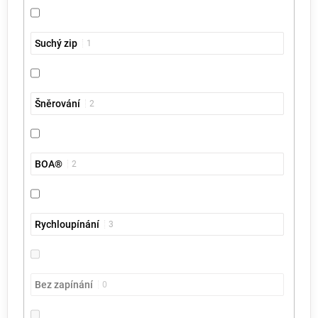
Suchý zip
1
Šněrování
2
BOA®
2
Rychloupínání
3
Bez zapínání
0