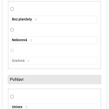
Bez planžety
6
Nekovová
2
Ocelová
0
Pohlaví
Unisex
5