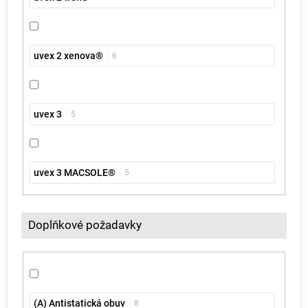
uvex 2 xenova®
6
uvex 3
5
uvex 3 MACSOLE®
5
Doplňkové požadavky
(A) Antistatická obuv
8