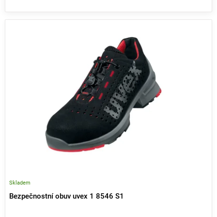
V
ý
p
i
s
p
r
o
d
u
k
t
ů
Skladem
Bezpečnostní obuv uvex 1 8546 S1