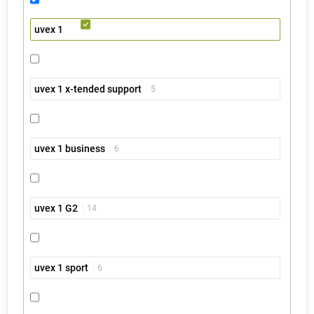
uvex 1
uvex 1 x-tended support
5
uvex 1 business
6
uvex 1 G2
14
uvex 1 sport
6