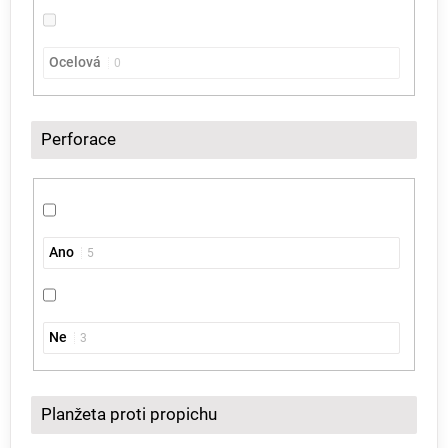
Ocelová
0
Perforace
Ano
5
Ne
3
Planžeta proti propichu