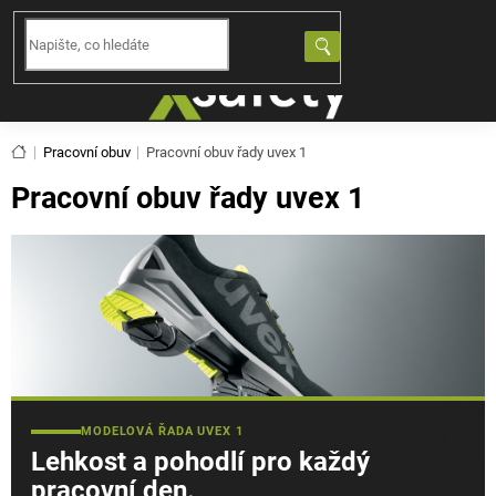
Přejít
na
NÁKUPNÍ
obsah
KOŠÍK
Domů
Pracovní obuv
Pracovní obuv řady uvex 1
Pracovní obuv řady uvex 1
MODELOVÁ ŘADA UVEX 1
Lehkost a pohodlí pro každý
pracovní den.