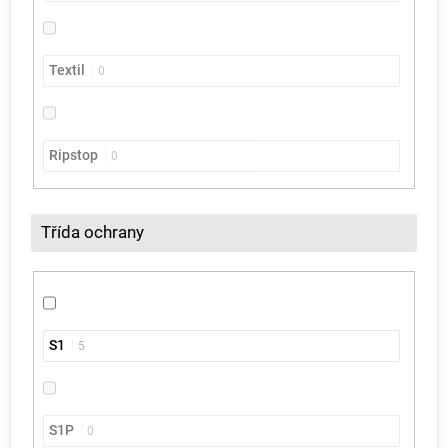
Textil
0
Ripstop
0
Třída ochrany
S1
5
S1P
0