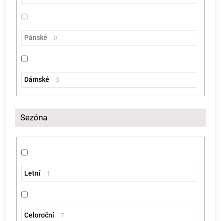
Pánské
0
Dámské
3
Sezóna
Letní
1
Celoroční
7