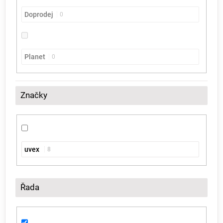
Doprodej
0
Planet
0
Značky
uvex
8
Řada