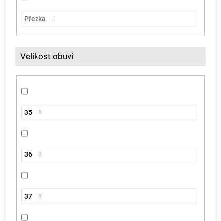
Přezka
0
Velikost obuvi
35
8
36
8
37
8