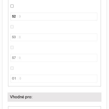
S2
3
S3
0
S7
0
O1
0
Vhodné pro: