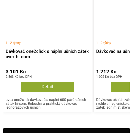
1 - 2 týdny
1 - 2 týdny
Dávkovač one2click s náplní ušních zátek
Dávkovač na ušní 
uvex hi-com
3 101 Kč
1 212 Kč
2 563 Kč bez DPH
1 002 Kč bez DPH
Detail
uvex one2click dávkovač s náplní 600 párů ušních
Dávkovač ušních zátek 
zátek hi-com. Robustní a praktický dávkovač
rychlé a hygienické dá
jednorázových ušních...
zátek jedním stiskem...