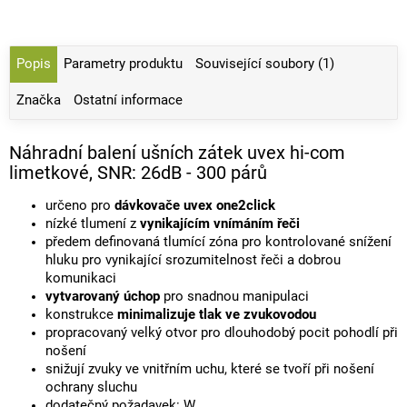
Popis
Parametry produktu
Související soubory (1)
Značka
Ostatní informace
Náhradní balení ušních zátek uvex hi-com
limetkové, SNR: 26dB - 300 párů
určeno pro
dávkovače uvex one2click
nízké tlumení z
vynikajícím vnímáním řeči
předem definovaná tlumící zóna pro kontrolované snížení
hluku pro vynikající srozumitelnost řeči a dobrou
komunikaci
vytvarovaný úchop
pro snadnou manipulaci
konstrukce
minimalizuje tlak ve zvukovodou
propracovaný velký otvor pro dlouhodobý pocit pohodlí při
nošení
snižují zvuky ve vnitřním uchu, které se tvoří při nošení
ochrany sluchu
dodatečný požadavek: W