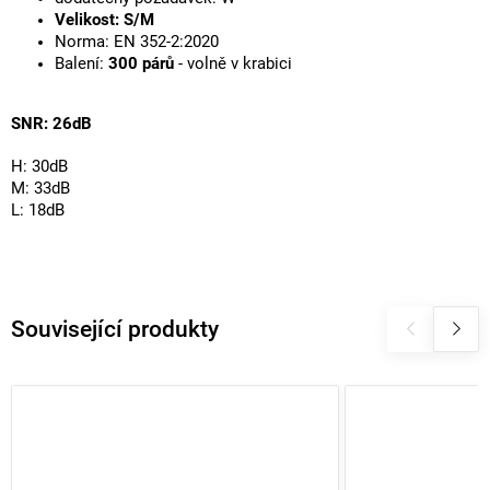
Velikost: S/M
Norma: EN 352-2:2020
Balení:
300 párů
- volně v krabici
SNR: 26dB
H: 30dB
M: 33dB
L: 18dB
Související produkty