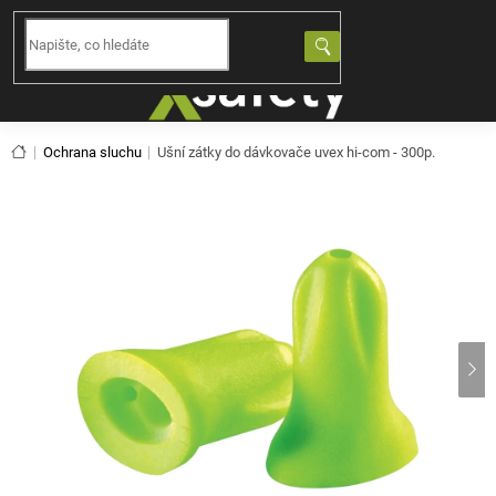
Přejít
na
NÁKUPNÍ
obsah
KOŠÍK
Domů
Ochrana sluchu
Ušní zátky do dávkovače uvex hi-com - 300p.