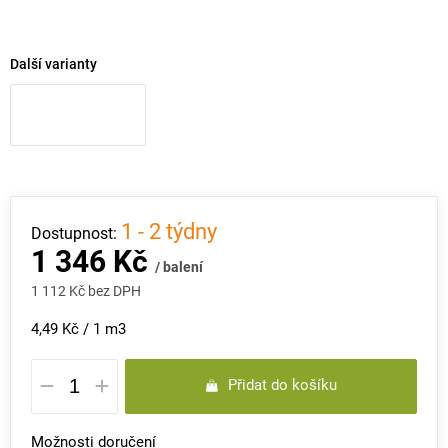
Další varianty
1 - 2 týdny
1 346 Kč
/ balení
1 112 Kč bez DPH
Měrná
4,49 Kč / 1 m3
cena:
Přidat do košíku
Možnosti doručení