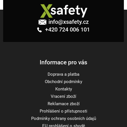
Z
á
info
@
xsafety.cz
p
+420 724 006 101
a
t
í
Informace pro vás
Doprava a platba
Obchodní podmínky
Kontakty
Vracení zboží
Reklamace zboží
Prohlášení o přístupnosti
Podmínky ochrany osobních údajů
EU prohlášení o shodě