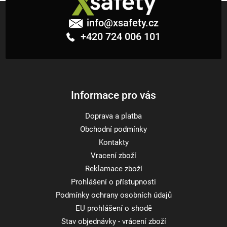
Z
á
info
@
xsafety.cz
p
+420 724 006 101
a
t
í
Informace pro vás
Doprava a platba
Obchodní podmínky
Kontakty
Vracení zboží
Reklamace zboží
Prohlášení o přístupnosti
Podmínky ochrany osobních údajů
EU prohlášení o shodě
Stav objednávky - vrácení zboží