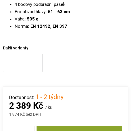
4 bodový podbradní pásek
Pro obvod hlavy:
51 - 63 cm
Váha:
505 g
Norma:
EN 12492, EN 397
Další varianty
1 - 2 týdny
2 389 Kč
/ ks
1 974 Kč bez DPH
Měrná