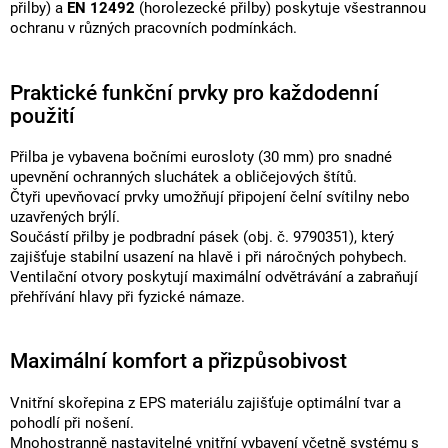
přilby) a
EN 12492
(horolezecké přilby) poskytuje všestrannou
ochranu v různých pracovních podmínkách.
Praktické funkční prvky pro každodenní
použití
Přilba je vybavena bočními eurosloty (30 mm) pro snadné
upevnění ochranných sluchátek a obličejových štítů.
Čtyři upevňovací prvky umožňují připojení čelní svítilny nebo
uzavřených brýlí.
Součástí přilby je podbradní pásek (obj. č. 9790351), který
zajišťuje stabilní usazení na hlavě i při náročných pohybech.
Ventilační otvory poskytují maximální odvětrávání a zabraňují
přehřívání hlavy při fyzické námaze.
Maximální komfort a přizpůsobivost
Vnitřní skořepina z EPS materiálu zajišťuje optimální tvar a
pohodlí při nošení.
Mnohostranně nastavitelné vnitřní vybavení včetně systému s