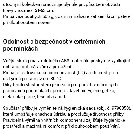
otočným kolečkem umožňuje plynulé přizpůsobení obvodu
hlavy v rozmezí 51-63 cm.
Přilba váží pouhých 505 g, což minimalizuje zatížení krční páteře
při dlouhodobém nošení.
Odolnost a bezpečnost v extrémních
podmínkách
Vnější skořepina z odolného ABS materiálu poskytuje vynikající
ochranu proti nárazům a proražení.
Přilba je testována na boční pevnost (LD) a odolnost proti
nízkým teplotám až do -30 °C.
Díky těmto vlastnostem je ideální pro použití v náročných
pracovních podmínkách, jako je stavebnictví, energetika,
elektrické práce, lesnictví apod.
Součástí přilby je vyměnitelná hygienická sada (obj. č. 9790350),
která umožňuje snadnou údržbu a prodlužuje životnost přilby.
Pravidelná výměna vnitřních komponentů zajišťuje hygienické
prostředí a maximální komfort při dlouhodobém používání.