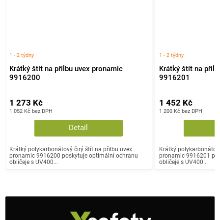
1 - 2 týdny
1 - 2 týdny
Krátký štít na přilbu uvex pronamic
Krátký štít na při
9916200
9916201
1 273 Kč
1 452 Kč
1 052 Kč bez DPH
1 200 Kč bez DPH
Detail
Krátký polykarbonátový čirý štít na přilbu uvex
Krátký polykarbonátový
pronamic 9916200 poskytuje optimální ochranu
pronamic 9916201 posk
obličeje s UV400...
obličeje s UV400...