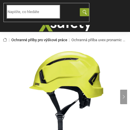
Přejít
na
NÁKUPNÍ
obsah
KOŠÍK
Domů
Ochranné přilby pro výškové práce
Ochranná přilba uvex pronamic alpine - hi-viz žlutá