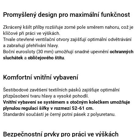
Promyšlený design pro maximální funkčnost
Zkrácený kšilt přilby rozšiřuje zorné pole směrem nahoru, což je
klíčové při práci ve výškách.
Trvale otevřené ventilační otvory zajišťují optimální odvětrávání
a zabraňují přehřívání hlavy.
Boční eurosloty (30 mm) umožňují snadné upevnění
ochranných
sluchátek
a
obličejového štítu
.
Komfortní vnitřní vybavení
Šestibodové zavěšení textilních pásků zajišťuje optimální
přizpůsobení tvaru hlavy a vysoké pohodlí.
Vnitřní vybavení se systémem s otočným kolečkem
umožňuje
plynulou regulaci šířky v rozmezí 52-61 cm.
Standardní součástí je černý potní pásek z polyuretanu.
Bezpečnostní prvky pro práci ve výškách