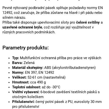
Pevně nýtovaný podbradní pásek splňuje požadavky normy EN
12492, což zaručuje, že přilba zůstane na hlavě i při pádu nebo
silném nárazu.
Přilba také disponuje upevňovacími sloty pro
čelové svítilny
a
uzavřené ochranné brýle
, což rozšiřuje její využitelnost v
různých pracovních podmínkách.
Parametry produktu:
Typ:
Multifunkční ochranná přilba pro práce ve výškách
Barva:
Zelená
Materiál skořepiny:
ABS (akrylonitrilbutadienstyren)
Normy:
EN 397, EN 12492
Velikost:
52-61 cm (nastavitelná)
Hmotnost:
cca 490 g
Teplotní odolnost:
až do -30°C
Vnitřní vybavení:
6-bodové zavěšení textilních pásků s
otočným kolečkem
Příslušenství:
černý potní pásek z PU, eurosloty 30 mm
pro příslušenství