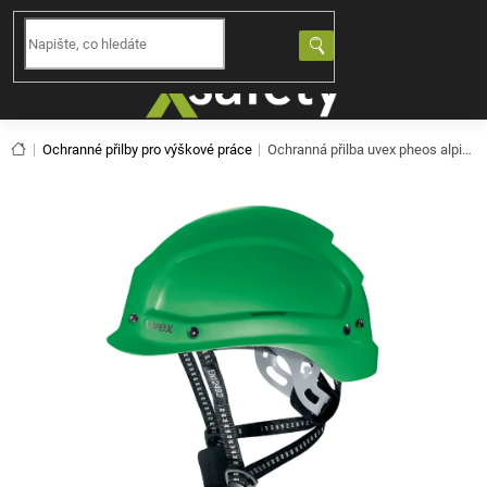
Přejít
na
NÁKUPNÍ
obsah
KOŠÍK
Domů
Ochranné přilby pro výškové práce
Ochranná přilba uvex pheos alpine - zelená