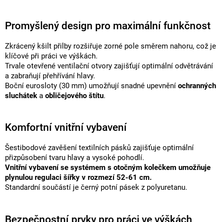
Promyšlený design pro maximální funkčnost
Zkrácený kšilt přilby rozšiřuje zorné pole směrem nahoru, což je
klíčové při práci ve výškách.
Trvale otevřené ventilační otvory zajišťují optimální odvětrávání
a zabraňují přehřívání hlavy.
Boční eurosloty (30 mm) umožňují snadné upevnění
ochranných
sluchátek
a
obličejového štítu
.
Komfortní vnitřní vybavení
Šestibodové zavěšení textilních pásků zajišťuje optimální
přizpůsobení tvaru hlavy a vysoké pohodlí.
Vnitřní vybavení se systémem s otočným kolečkem
umožňuje
plynulou regulaci šířky v rozmezí 52-61 cm.
Standardní součástí je černý potní pásek z polyuretanu.
Bezpečnostní prvky pro práci ve výškách