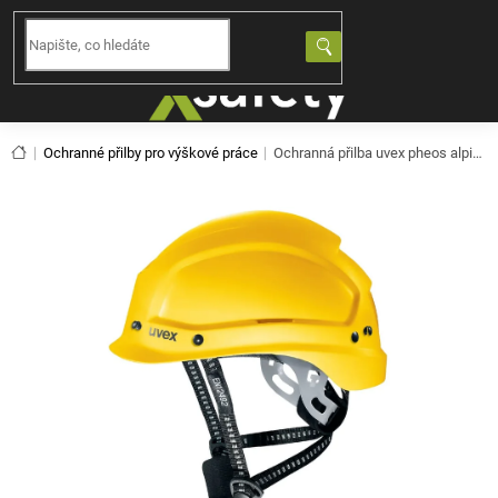
Přejít
na
NÁKUPNÍ
obsah
KOŠÍK
Domů
Ochranné přilby pro výškové práce
Ochranná přilba uvex pheos alpine - žlutá