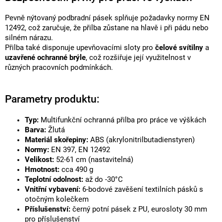
Pevně nýtovaný podbradní pásek splňuje požadavky normy EN
12492, což zaručuje, že přilba zůstane na hlavě i při pádu nebo
silném nárazu.
Přilba také disponuje upevňovacími sloty pro
čelové svítilny
a
uzavřené ochranné brýle
, což rozšiřuje její využitelnost v
různých pracovních podmínkách.
Parametry produktu:
Typ:
Multifunkční ochranná přilba pro práce ve výškách
Barva:
Žlutá
Materiál skořepiny:
ABS (akrylonitrilbutadienstyren)
Normy:
EN 397, EN 12492
Velikost:
52-61 cm (nastavitelná)
Hmotnost:
cca 490 g
Teplotní odolnost:
až do -30°C
Vnitřní vybavení:
6-bodové zavěšení textilních pásků s
otočným kolečkem
Příslušenství:
černý potní pásek z PU, eurosloty 30 mm
pro příslušenství