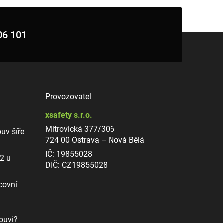
06 101
Provozovatel
xsafety s.r.o.
Mitrovická 377/306
uv šíře
724 00 Ostrava – Nová Bělá
IČ: 19855028
12 u
DIČ: CZ19855028
covní
buvi?