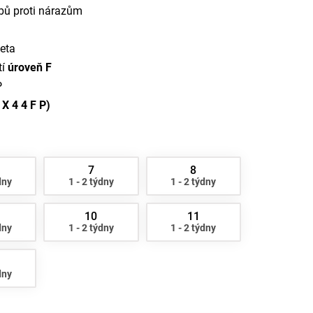
ubů proti nárazům
eta
tí
úroveň F
P
X 4 4 F P)
7
8
dny
1 - 2 týdny
1 - 2 týdny
10
11
dny
1 - 2 týdny
1 - 2 týdny
dny