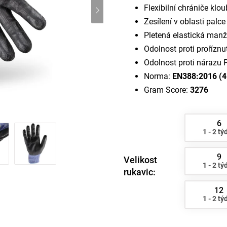
Flexibilní chrániče klo
Zesílení v oblasti palce
Pletená elastická manž
Odolnost proti proříznu
Odolnost proti nárazu 
Norma:
EN388:2016 (4 
Gram Score:
3276
6
1 - 2 tý
9
Velikost
1 - 2 tý
rukavic:
12
1 - 2 tý