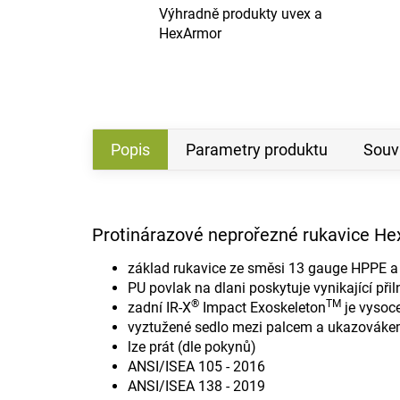
Výhradně produkty uvex a
HexArmor
Popis
Parametry produktu
Souvi
Protinárazové neprořezné rukavice He
základ rukavice ze směsi 13 gauge HPPE a s
PU povlak na dlani poskytuje vynikající při
®
TM
zadní IR-X
Impact Exoskeleton
je vysoce
vyztužené sedlo mezi palcem a ukazovák
lze prát (dle pokynů)
ANSI/ISEA 105 - 2016
ANSI/ISEA 138 - 2019