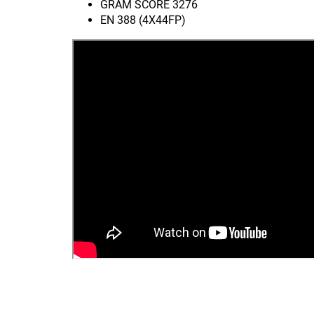
GRAM SCORE 3276
EN 388 (4X44FP)