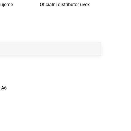
dujeme
Oficiální distributor uvex
ň A6