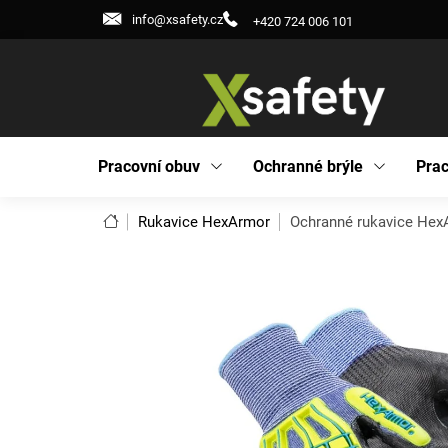
Přejít
info@xsafety.cz
+420 724 006 101
na
obsah
Pracovní obuv
Ochranné brýle
Prac
Domů
Rukavice HexArmor
Ochranné rukavice HexA