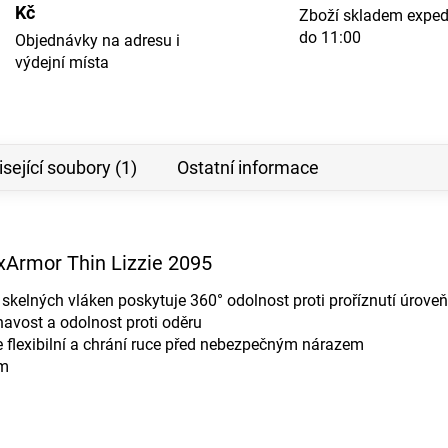
Kč
Zboží skladem expe
do 11:00
Objednávky na adresu i
výdejní místa
sející soubory (1)
Ostatní informace
xArmor Thin Lizzie 2095
kelných vláken poskytuje 360° odolnost proti proříznutí úrove
lnavost a odolnost proti oděru
 flexibilní a chrání ruce před nebezpečným nárazem
em