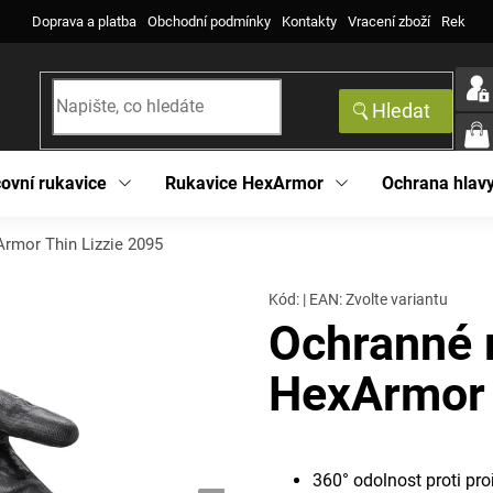
Doprava a platba
Obchodní podmínky
Kontakty
Vracení zboží
Reklama
Hledat
NÁK
KOŠ
ovní rukavice
Rukavice HexArmor
Ochrana hlav
rmor Thin Lizzie 2095
Kód:
|
EAN
:
Zvolte variantu
Ochranné 
HexArmor 
360° odolnost proti pro