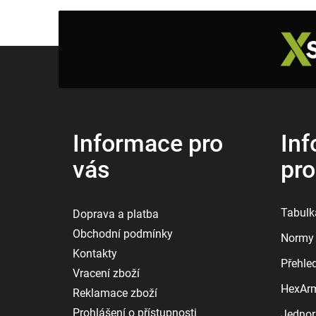
Z
á
p
a
t
í
Informace pro
Inf
vás
pr
Tabulka
Doprava a platba
Obchodní podmínky
Normy 
Kontakty
Přehle
Vracení zboží
HexArmo
Reklamace zboží
Prohlášení o přístupnosti
Jednor