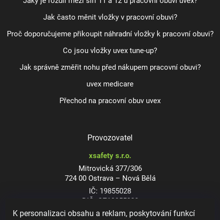
Jaký je rozdíl mezi šíří 11 a 12 u pracovní obuvi uvex?
Jak často měnit vložky v pracovní obuvi?
Proč doporučujeme přikoupit náhradní vložky k pracovní obuvi?
Co jsou vložky uvex tune-up?
Jak správně změřit nohu před nákupem pracovní obuvi?
uvex medicare
Přechod na pracovní obuv uvex
Provozovatel
xsafety s.r.o.
Mitrovická 377/306
724 00 Ostrava – Nová Bělá
IČ: 19855028
DIČ: CZ19855028
K personalizaci obsahu a reklam, poskytování funkcí