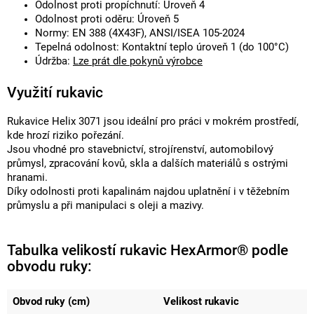
Odolnost proti propíchnutí: Úroveň 4
Odolnost proti oděru: Úroveň 5
Normy: EN 388 (4X43F), ANSI/ISEA 105-2024
Tepelná odolnost: Kontaktní teplo úroveň 1 (do 100°C)
Údržba:
Lze prát dle pokynů výrobce
Využití rukavic
Rukavice Helix 3071 jsou ideální pro práci v mokrém prostředí,
kde hrozí riziko pořezání.
Jsou vhodné pro stavebnictví, strojírenství, automobilový
průmysl, zpracování kovů, skla a dalších materiálů s ostrými
hranami.
Díky odolnosti proti kapalinám najdou uplatnění i v těžebním
průmyslu a při manipulaci s oleji a mazivy.
Tabulka velikostí rukavic HexArmor® podle
obvodu ruky:
Obvod ruky (cm)
Velikost rukavic