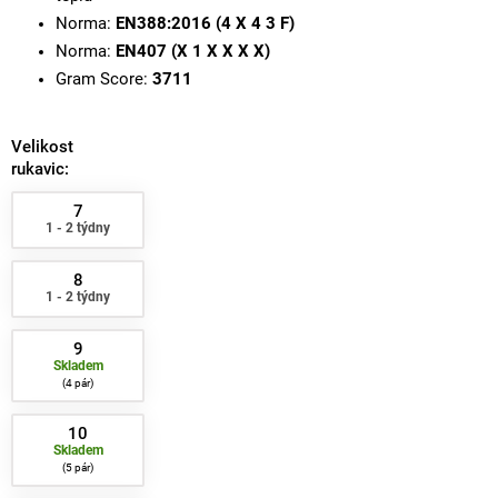
Norma:
EN388:2016 (4 X 4 3 F)
Norma:
EN407 (X 1 X X X X)
Gram Score:
3711
Velikost
rukavic:
7
1 - 2 týdny
8
1 - 2 týdny
9
Skladem
4 pár
10
Skladem
5 pár