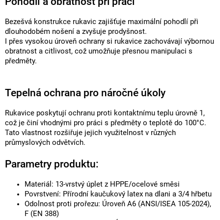
Pohodlí a obratnost při práci
Bezešvá konstrukce rukavic zajišťuje maximální pohodlí při
dlouhodobém nošení a zvyšuje prodyšnost.
I přes vysokou úroveň ochrany si rukavice zachovávají výbornou
obratnost a citlivost, což umožňuje přesnou manipulaci s
předměty.
Tepelná ochrana pro náročné úkoly
Rukavice poskytují ochranu proti kontaktnímu teplu úrovně 1,
což je činí vhodnými pro práci s předměty o teplotě do 100°C.
Tato vlastnost rozšiřuje jejich využitelnost v různých
průmyslových odvětvích.
Parametry produktu:
Materiál: 13-vrstvý úplet z HPPE/ocelové směsi
Povrstvení: Přírodní kaučukový latex na dlani a 3/4 hřbetu
Odolnost proti prořezu: Úroveň A6 (ANSI/ISEA 105-2024),
F (EN 388)