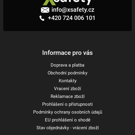
á
info
@
xsafety.cz
p
+420 724 006 101
a
t
í
Informace pro vás
Doprava a platba
Obchodní podmínky
Kontakty
Vracení zboží
Reklamace zboží
Prohlášení o přístupnosti
Podmínky ochrany osobních údajů
EU prohlášení o shodě
Stav objednávky - vrácení zboží