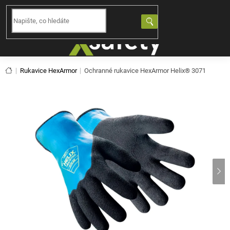
Přejít
na
NÁKUPNÍ
obsah
KOŠÍK
Domů
Rukavice HexArmor
Ochranné rukavice HexArmor Helix® 3071