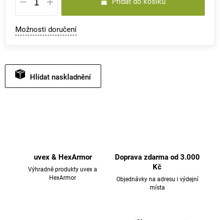
Přidat do košíku
cena:
Možnosti doručení
Hlídat
uvex & HexArmor
Doprava zdarma od 3.000
Kč
Výhradně produkty uvex a
HexArmor
Objednávky na adresu i výdejní
místa