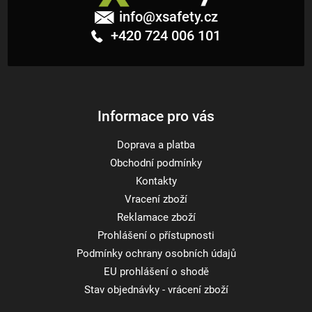
á
info
@
xsafety.cz
p
+420 724 006 101
a
t
í
Informace pro vás
Doprava a platba
Obchodní podmínky
Kontakty
Vracení zboží
Reklamace zboží
Prohlášení o přístupnosti
Podmínky ochrany osobních údajů
EU prohlášení o shodě
Stav objednávky - vrácení zboží