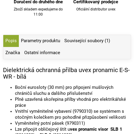
Doručení do druhého dne
Certifikovaný prodejce
Zboží skladem expedujeme do
Oficiální distributor uvex
11:00
Popis
Parametry produktu
Související soubory (1)
Značka
Ostatní informace
Dielektrická ochranná přilba uvex pronamic E-S-
WR - bílá
Boční eurosloty (30 mm) pro připojení mušlových
chráničů sluchu a dalšího příslušenství
Plně uzavřená skořepina přilby vhodná pro elektrikářské
práce
Vnitřní vyměnitelné vybavení (9790310) se systémem s
otočným kolečkem pro pohodlné přizpůsobení velikosti
Vyměnitelný potní pásek (9790311)
Lze připojit obličejový štít u
vex pronamic visor SLB 1