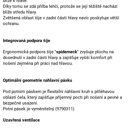
blíže k hlavě.
Díky tomu se zdá přilba lehčí, protože se její těžiště nachází
blíže středu hlavy.
Zvětšená oblast šíje v zadní části hlavy navíc poskytuje větší
ochranu.
Integrovaná podpora šíje
Ergonomická podpora šíje "
spiderneck
" zvyšuje plochu na
dosednutí v zadní části hlavy a zajišťuje vyšší komfort při
nošení zejména při práci nad hlavou.
Optimální geometrie náhlavní pásku
Pod potním páskem je flexibilní náhlavní kruh s přiléhavou
oblastí čela, který zajišťuje příjemný pocti při nošení a pevné a
bezpečné usazení.
Potní pásek je vyměnitelný (9790311)
Uzavřená ventilace