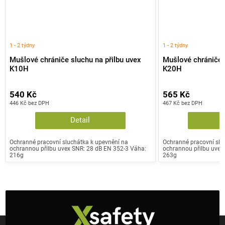
1 - 2 týdny
1 - 2 týdny
Mušlové chrániče sluchu na přilbu uvex
Mušlové chrániče s
K10H
K20H
540 Kč
565 Kč
446 Kč bez DPH
467 Kč bez DPH
Detail
Ochranné pracovní sluchátka k upevnění na
Ochranné pracovní slu
ochrannou přilbu uvex SNR: 28 dB EN 352-3 Váha:
ochrannou přilbu uvex
216g
263g
Z