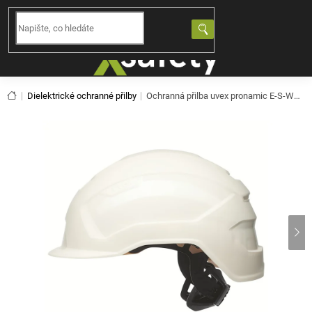
Přejít
na
NÁKUPNÍ
obsah
KOŠÍK
Domů
Dielektrické ochranné přilby
Ochranná přilba uvex pronamic E-S-WR - bílá