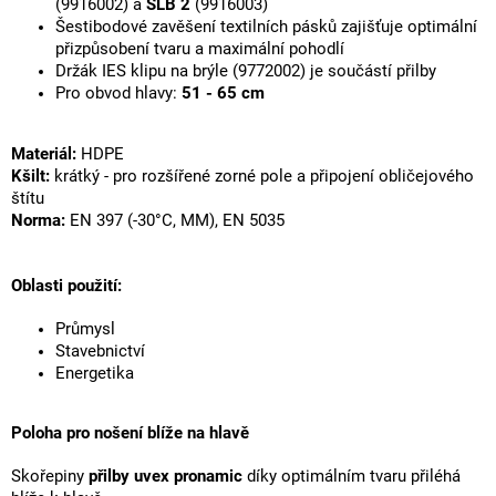
(9916002) a
SLB 2
(9916003)
Šestibodové zavěšení textilních pásků zajišťuje optimální
přizpůsobení tvaru a maximální pohodlí
Držák IES klipu na brýle (9772002) je součástí přilby
Pro obvod hlavy:
51 - 65 cm
Materiál:
HDPE
Kšilt:
krátký - pro rozšířené zorné pole a připojení obličejového
štítu
Norma:
EN 397 (-30°C, MM), EN 5035
Oblasti použití:
Průmysl
Stavebnictví
Energetika
Poloha pro nošení blíže na hlavě
Skořepiny
přilby uvex pronamic
díky optimálním tvaru přiléhá