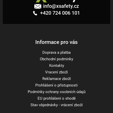
á
info
@
xsafety.cz
p
+420 724 006 101
a
t
í
Informace pro vás
Doprava a platba
Obchodní podmínky
Kontakty
Vracení zboží
Reklamace zboží
Prohlášení o přístupnosti
Podmínky ochrany osobních údajů
EU prohlášení o shodě
Stav objednávky - vrácení zboží