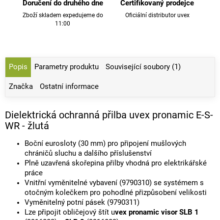
Doručení do druhého dne
Certifikovaný prodejce
Zboží skladem expedujeme do
Oficiální distributor uvex
11:00
Popis
Parametry produktu
Související soubory (1)
Značka
Ostatní informace
Dielektrická ochranná přilba uvex pronamic E-S-
WR - žlutá
Boční eurosloty (30 mm) pro připojení mušlových
chráničů sluchu a dalšího příslušenství
Plně uzavřená skořepina přilby vhodná pro elektrikářské
práce
Vnitřní vyměnitelné vybavení (9790310) se systémem s
otočným kolečkem pro pohodlné přizpůsobení velikosti
Vyměnitelný potní pásek (9790311)
Lze připojit obličejový štít u
vex pronamic visor SLB 1