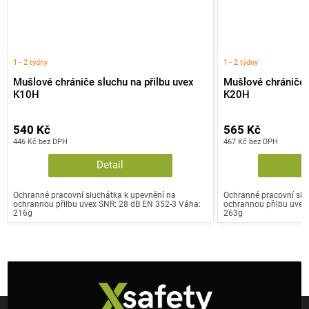
1 - 2 týdny
1 - 2 týdny
Mušlové chrániče sluchu na přilbu uvex
Mušlové chrániče s
K10H
K20H
540 Kč
565 Kč
446 Kč bez DPH
467 Kč bez DPH
Detail
Ochranné pracovní sluchátka k upevnění na
Ochranné pracovní slu
ochrannou přilbu uvex SNR: 28 dB EN 352-3 Váha:
ochrannou přilbu uvex
216g
263g
Z