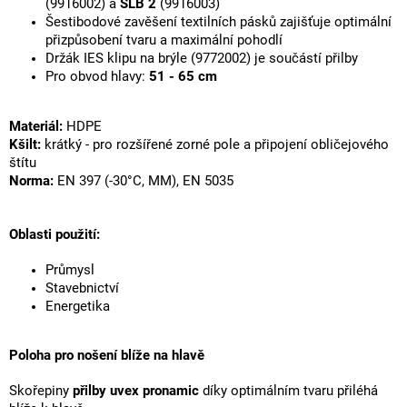
(9916002) a
SLB 2
(9916003)
Šestibodové zavěšení textilních pásků zajišťuje optimální
přizpůsobení tvaru a maximální pohodlí
Držák IES klipu na brýle (9772002) je součástí přilby
Pro obvod hlavy:
51 - 65 cm
Materiál:
HDPE
Kšilt:
krátký - pro rozšířené zorné pole a připojení obličejového
štítu
Norma:
EN 397 (-30°C, MM), EN 5035
Oblasti použití:
Průmysl
Stavebnictví
Energetika
Poloha pro nošení blíže na hlavě
Skořepiny
přilby uvex pronamic
díky optimálním tvaru přiléhá