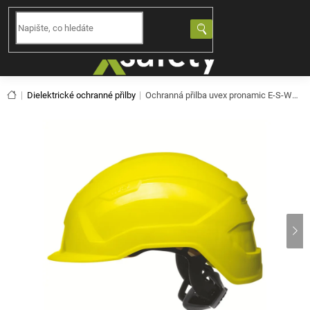
Přejít
na
NÁKUPNÍ
obsah
KOŠÍK
Domů
Dielektrické ochranné přilby
Ochranná přilba uvex pronamic E-S-WR - žlutá