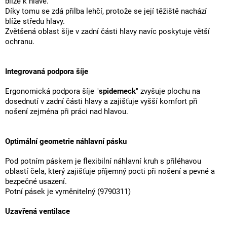
blíže k hlavě.
Díky tomu se zdá přilba lehčí, protože se její těžiště nachází
blíže středu hlavy.
Zvětšená oblast šíje v zadní části hlavy navíc poskytuje větší
ochranu.
Integrovaná podpora šíje
Ergonomická podpora šíje "
spiderneck
" zvyšuje plochu na
dosednutí v zadní části hlavy a zajišťuje vyšší komfort při
nošení zejména při práci nad hlavou.
Optimální geometrie náhlavní pásku
Pod potním páskem je flexibilní náhlavní kruh s přiléhavou
oblastí čela, který zajišťuje příjemný pocti při nošení a pevné a
bezpečné usazení.
Potní pásek je vyměnitelný (9790311)
Uzavřená ventilace