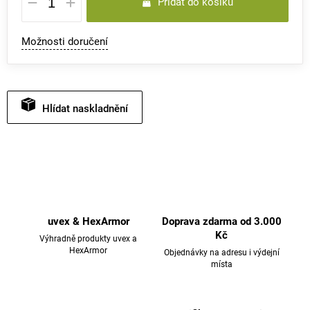
Přidat do košíku
cena:
Možnosti doručení
Hlídat
uvex & HexArmor
Doprava zdarma od 3.000
Kč
Výhradně produkty uvex a
HexArmor
Objednávky na adresu i výdejní
místa