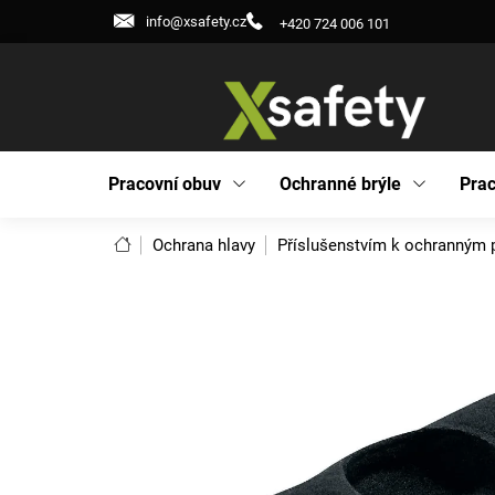
Přejít
info@xsafety.cz
+420 724 006 101
na
obsah
Pracovní obuv
Ochranné brýle
Prac
Domů
Ochrana hlavy
Příslušenstvím k ochranným 