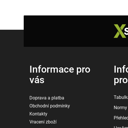
Z
á
p
a
t
í
Informace pro
Inf
vás
pr
Tabulka
Doprava a platba
Obchodní podmínky
Normy 
Kontakty
Přehle
Vracení zboží