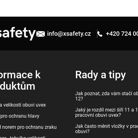
info
@
xsafety.cz
+420 724 0
ormace k
Rady a tipy
oduktům
Jak poznat, zda vám stačí ob
12?
 velikostí obuvi uvex
Jaký je rozdíl mezi šíří 11 a 
pracovní obuvi uvex?
pro ochranu hlavy
Jak často měnit vložky v pra
d norem pro ochranu zraku
obuvi?