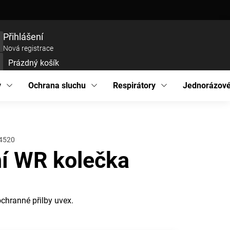
ce zboží
Prohlášení o přístupnosti
Podmínky ochrany osobních údajů
EU pro
Přihlášení
Nová registrace
Prázdný košík
UPNÍ
ÍK
y
Ochrana sluchu
Respirátory
Jednorázové
4520
ní WR kolečka
chranné přilby uvex.