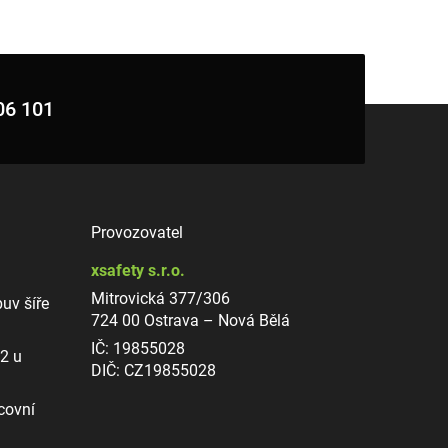
06 101
Provozovatel
xsafety s.r.o.
Mitrovická 377/306
uv šíře
724 00 Ostrava – Nová Bělá
IČ: 19855028
12 u
DIČ: CZ19855028
covní