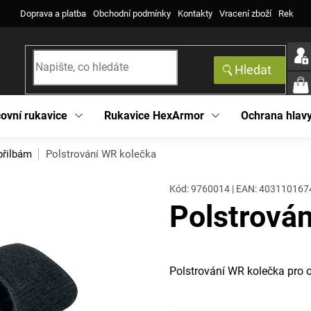
Doprava a platba
Obchodní podmínky
Kontakty
Vracení zboží
Reklama
Hledat
NÁK
KOŠ
ovní rukavice
Rukavice HexArmor
Ochrana hlav
přilbám
Polstrování WR kolečka
Kód:
9760014
|
EAN
:
403110167
Polstrová
Polstrování WR kolečka pro o