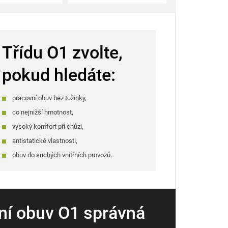
Třídu O1 zvolte,
pokud hledáte:
pracovní obuv bez tužinky,
co nejnižší hmotnost,
vysoký komfort při chůzi,
antistatické vlastnosti,
obuv do suchých vnitřních provozů.
ovní obuv O1 správná