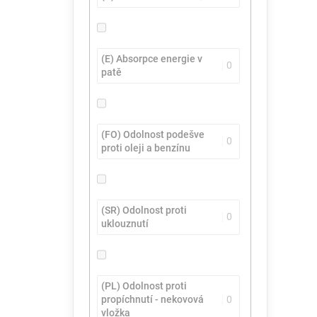
(E) Absorpce energie v
0
patě
(FO) Odolnost podešve
0
proti oleji a benzínu
(SR) Odolnost proti
0
uklouznutí
(PL) Odolnost proti
propíchnutí - nekovová
0
vložka