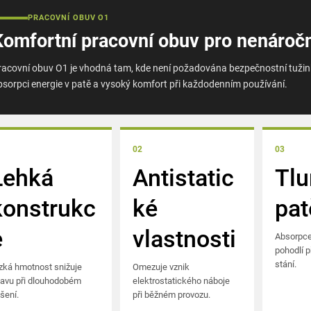
á
PRACOVNÍ OBUV O1
Komfortní pracovní obuv pro nenároč
d
a
racovní obuv O1 je vhodná tam, kde není požadována bezpečnostní tužinka
bsorpci energie v patě a vysoký komfort při každodenním používání.
c
í
p
02
03
r
Lehká
Antistatic
Tlu
v
konstrukc
ké
pat
k
e
vlastnosti
Absorpce
y
pohodlí p
stání.
zká hmotnost snižuje
Omezuje vznik
v
avu při dlouhodobém
elektrostatického náboje
ý
šení.
při běžném provozu.