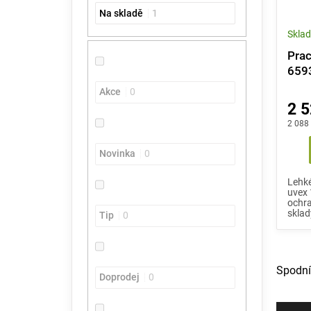
e
t
o
Na skladě
1
l
ů
d
Skla
u
k
Prac
t
659
ů
Akce
0
2 5
2 088
Novinka
0
Lehké
uvex 
ochra
sklady
Tip
0
Spodní
Doprodej
0