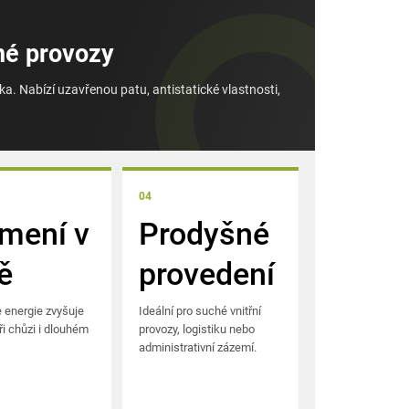
né provozy
. Nabízí uzavřenou patu, antistatické vlastnosti,
04
mení v
Prodyšné
ě
provedení
 energie zvyšuje
Ideální pro suché vnitřní
ři chůzi i dlouhém
provozy, logistiku nebo
administrativní zázemí.