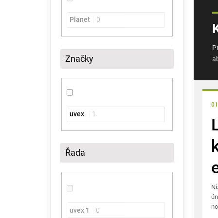
Planet
0
P
Značky
a
01
uvex
1
Řada
Ní
ún
no
uvex 1
0