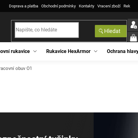
Doprava a platba
Obchodní podmínky
Kontakty
Vracení zboží
Reklama
Hledat
NÁK
KOŠ
ovní rukavice
Rukavice HexArmor
Ochrana hlav
racovní obuv O1