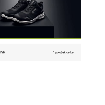
dně
1
položek celkem