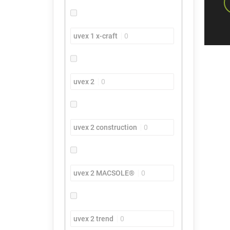
uvex 1 x-craft
0
uvex 2
0
uvex 2 construction
0
uvex 2 MACSOLE®
0
uvex 2 trend
0