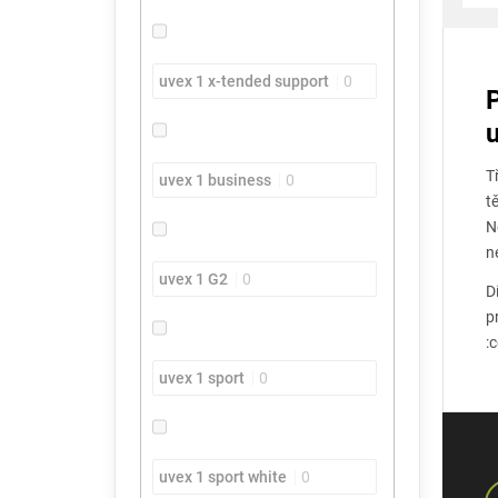
uvex 1 x-tended support
0
T
uvex 1 business
0
t
N
n
uvex 1 G2
0
D
p
:
uvex 1 sport
0
uvex 1 sport white
0