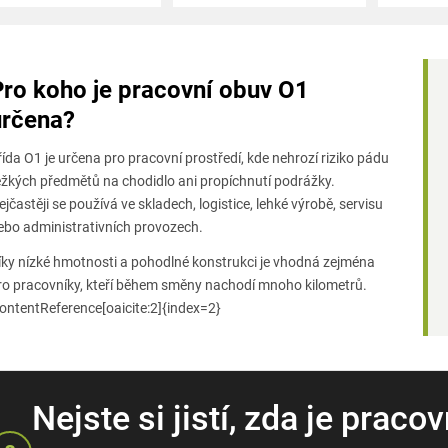
p
i
Pro koho je pracovní obuv O1
s
určena?
u
řída O1 je určena pro pracovní prostředí, kde nehrozí riziko pádu
ěžkých předmětů na chodidlo ani propíchnutí podrážky.
ejčastěji se používá ve skladech, logistice, lehké výrobě, servisu
ebo administrativních provozech.
íky nízké hmotnosti a pohodlné konstrukci je vhodná zejména
ro pracovníky, kteří během směny nachodí mnoho kilometrů.
contentReference[oaicite:2]{index=2}
Nejste si jistí, zda je prac