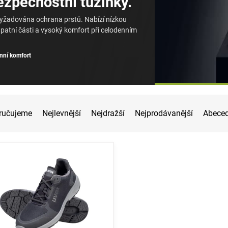
ezpečnostní tužinky.
 vyžadována ochrana prstů. Nabízí nízkou
 patní části a vysoký komfort při celodenním
nní komfort
ručujeme
Nejlevnější
Nejdražší
Nejprodávanější
Abece