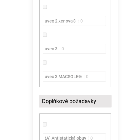
uvex 2 xenova®
0
uvex 3
0
uvex 3 MACSOLE®
0
Doplňkové požadavky
(A) Antistatická obuv
0