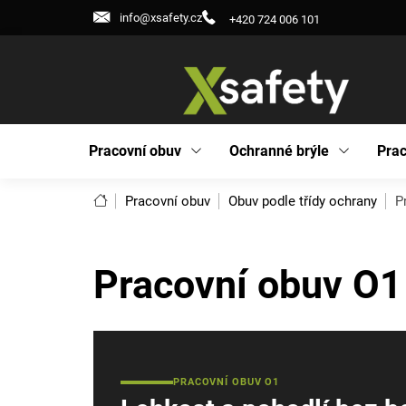
Přejít
info@xsafety.cz
+420 724 006 101
na
obsah
Pracovní obuv
Ochranné brýle
Prac
Domů
Pracovní obuv
Obuv podle třídy ochrany
P
Pracovní obuv O1
PRACOVNÍ OBUV O1